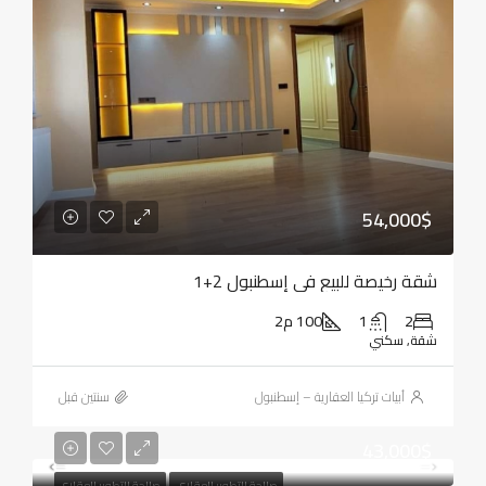
54,000$
شقة رخيصة للبيع في إسطنبول 2+1
2
1
100 م2
شقة, سكني
أبيات تركيا العقارية – إسطنبول
‏سنتين قبل
43,000$
صالحة للتطوير العقاري
صالحة للتطوير العقاري