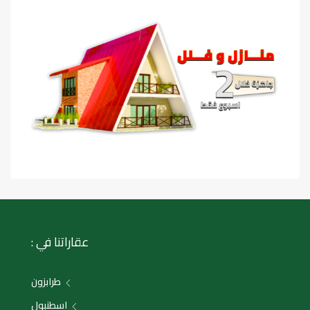
عقاراتنا في :
طرابزون
اسطنبول