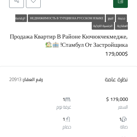
جديدة
للبيع
НЕДВИЖИМОСТЬ В ТУРЦИИ НА РУССКОМ ЯЗЫКЕ
الإقامة
العقارية
الجنسية التركية
Продажа Квартир В Районе Кючюкчекмедже,
Стамбул От Застройщика!
179,000$
نظرة عامة
رقم العقار:
20913
1
179,000 $
السعر
غرفة نوم
1
1
صالة
حمام