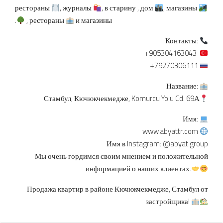
рестораны
, журналы
, в старину , дом
, магазины
.
, рестораны
и магазины
Контакты:
+905304163043
+79270306111
Название:
Стамбул, Кючюкчекмедже, Komurcu Yolu Cd.
69А
Имя:
www.abyattr.com
Имя в Instagram: @abyat.group
Мы очень гордимся своим мнением и положительной
информацией о наших клиентах.
Продажа квартир в районе Кючюкчекмедже, Стамбул от
застройщика!