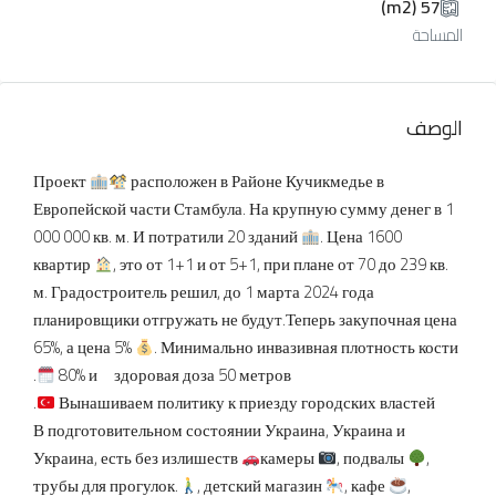
57 (m2)
المساحة
الوصف
Проект
расположен в Районе Кучикмедье в
Европейской части Стамбула.
На крупную сумму денег в 1
000 000 кв.
м.
И потратили 20 зданий
.
Цена 1600
квартир
, это от 1+1 и от 5+1, при плане от 70 до 239 кв.
м.
Градостроитель решил, до 1 марта 2024 года
планировщики отгружать не будут.Теперь закупочная цена
65%, а цена 5%
.
Минимально инвазивная плотность кости
.
80% и здоровая доза 50 метров
.
Вынашиваем политику к приезду городских властей
В подготовительном состоянии Украина, Украина и
Украина, есть без излишеств
камеры
, подвалы
,
трубы для прогулок.
, детский магазин
, кафе
,