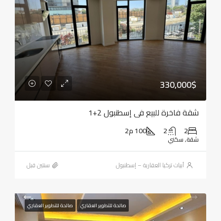
330,000$
شقة فاخرة للبيع في إسطنبول 2+1
2
2
100 م2
شقة, سكني
أبيات تركيا العقارية – إسطنبول
‏سنتين قبل
صالحة للتطوير العقاري
صالحة للتطوير العقاري