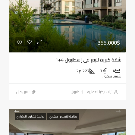
355,000$
شقة كبيرة للبيع في إسطنبول 4+1
4
3
227 م2
شقة, سكني
أبيات تركيا العقارية – إسطنبول
‏سنتين قبل
صالحة للتطوير العقاري
صالحة للتطوير العقاري