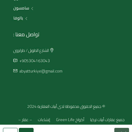
سامسون
يالوفا
تواصل معنا :
الشارع الطويل / طرابزون
+905304163043
abyatturkiye@gmail.com
© جميع الحقوق محفوظة لدى أبيات العقارية 2024
جميع عقارات أبيات تركيا
أكواخ Green Life
إنشاءات
– عقار –
أخرى