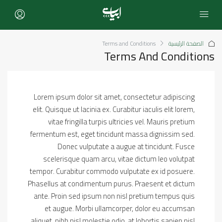
الصفحة الرئيسية
Terms and Conditions
Terms And Conditions
Lorem ipsum dolor sit amet, consectetur adipiscing
elit. Quisque ut lacinia ex. Curabitur iaculis elit lorem,
vitae fringilla turpis ultricies vel. Mauris pretium
fermentum est, eget tincidunt massa dignissim sed.
Donec vulputate a augue at tincidunt. Fusce
scelerisque quam arcu, vitae dictum leo volutpat
tempor. Curabitur commodo vulputate ex id posuere.
Phasellus at condimentum purus. Praesent et dictum
ante. Proin sed ipsum non nisl pretium tempus quis
et augue. Morbi ullamcorper, dolor eu accumsan
aliquet, nibh nisl molestie odio, at lobortis sapien nisl