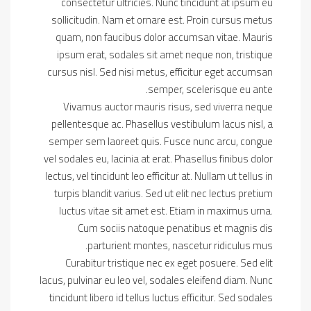
consectetur ultricies. Nunc tincidunt at ipsum eu
sollicitudin. Nam et ornare est. Proin cursus metus
quam, non faucibus dolor accumsan vitae. Mauris
ipsum erat, sodales sit amet neque non, tristique
cursus nisl. Sed nisi metus, efficitur eget accumsan
semper, scelerisque eu ante.
Vivamus auctor mauris risus, sed viverra neque
pellentesque ac. Phasellus vestibulum lacus nisl, a
semper sem laoreet quis. Fusce nunc arcu, congue
vel sodales eu, lacinia at erat. Phasellus finibus dolor
lectus, vel tincidunt leo efficitur at. Nullam ut tellus in
turpis blandit varius. Sed ut elit nec lectus pretium
luctus vitae sit amet est. Etiam in maximus urna.
Cum sociis natoque penatibus et magnis dis
parturient montes, nascetur ridiculus mus.
Curabitur tristique nec ex eget posuere. Sed elit
lacus, pulvinar eu leo vel, sodales eleifend diam. Nunc
tincidunt libero id tellus luctus efficitur. Sed sodales