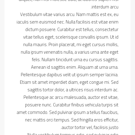
interdum arcu.
Vestibulum vitae varius arcu. Nam mattis est ex, eu
iaculis sem euismod nec. Nulla facilisis est vitae enim
dictum posuere. Curabitur est tellus, consectetur
vitae tellus eget, scelerisque convallis ipsum. Ut id
nulla mauris. Proin placerat, mi eget cursus mollis,
nulla ipsum venenatis nulla, a varius urna ante eget
felis. Nullam tincidunt urna eu cursus sagittis.
Aenean id sagittis enim. Aliquam at urna urna.
Pellentesque dapibus velit ut ipsum semper lacinia.
Etiam sit amet imperdiet diam, eget congue mi. Sed
sagittis tortor dolor, a ultrices risus interdum ac.
Pellentesque ac arcu malesuada, auctor est vitae,
posuere nunc. Curabitur finibus vehicula turpis sit
amet commodo. Sed pulvinar ipsum a tellus faucibus,
nec mattis orci tempus. Sed fringilla eros efficitur,
auctor tortor vel, facilisis justo.
Nulla vestibulum tempus odio, sed pulvinar odio