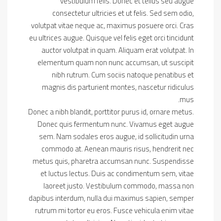
vestibulum felis. Donec et tellus sed augue
consectetur ultricies et ut felis. Sed sem odio,
volutpat vitae neque ac, maximus posuere orci. Cras
eu ultrices augue. Quisque vel felis eget orci tincidunt
auctor volutpat in quam. Aliquam erat volutpat. In
elementum quam non nunc accumsan, ut suscipit
nibh rutrum. Cum sociis natoque penatibus et
magnis dis parturient montes, nascetur ridiculus
mus.
Donec a nibh blandit, porttitor purus id, ornare metus.
Donec quis fermentum nunc. Vivamus eget augue
sem. Nam sodales eros augue, id sollicitudin urna
commodo at. Aenean mauris risus, hendrerit nec
metus quis, pharetra accumsan nunc. Suspendisse
et luctus lectus. Duis ac condimentum sem, vitae
laoreet justo. Vestibulum commodo, massa non
dapibus interdum, nulla dui maximus sapien, semper
rutrum mi tortor eu eros. Fusce vehicula enim vitae