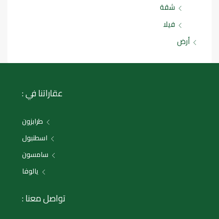
شقة
فيلا
أرض
عقاراتنا في :
طرابزون
اسطنبول
سامسون
يالوفا
تواصل معنا :