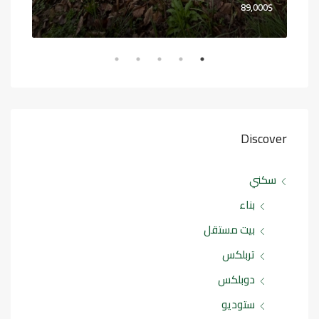
89,000$
Discover
سكني
بناء
بيت مستقل
تربلكس
دوبلكس
ستوديو