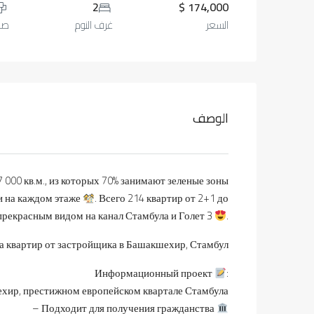
2
174,000 $
السعر
غرف النوم
صال
الوصف
000 кв.м., из которых 70% занимают зеленые зоны
ми на каждом этаже
. Всего 214 квартир от 2+1 до
прекрасным видом на канал Стамбула и Голет 3
.
 квартир от застройщика в Башакшехир, Стамбул
Информационный проект
:
ехир, престижном европейском квартале Стамбула
– Подходит для получения гражданства