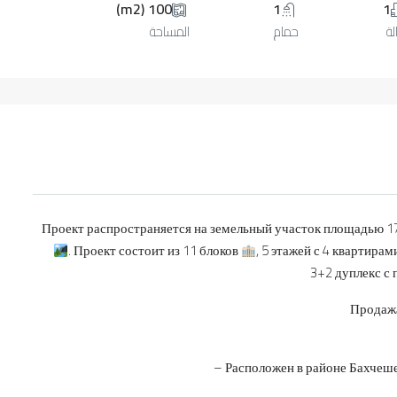
100 (m2)
1
1
ة
حمام
المساحة
Проект распространяется на земельный участок площадью 17 
. Проект состоит из 11 блоков
, 5 этажей с 4 квартира
3+2 дуплекс с 
Продажа
– Расположен в районе Бахчеш