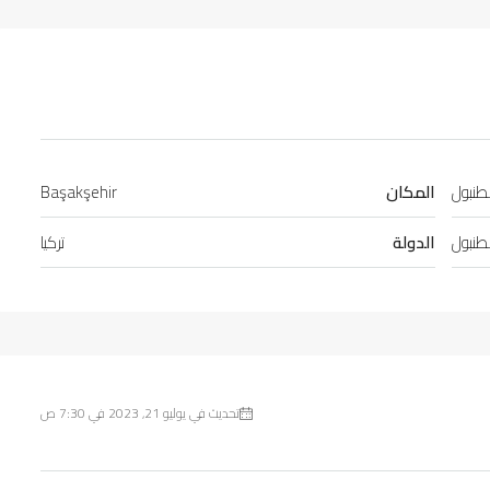
طنبول
المكان
Başakşehir
طنبول
الدولة
تركيا
تحديث في يوليو 21, 2023 في 7:30 ص