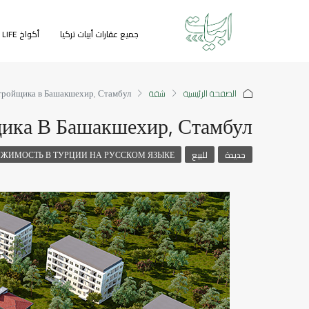
جميع عقارات أبيات تركيا
أكواخ GREEN LIFE
الصفحة الرئيسية
شقة
стройщика в Башакшехир, Стамбул
щика В Башакшехир, Стамбул
جديدة
للبيع
ЖИМОСТЬ В ТУРЦИИ НА РУССКОМ ЯЗЫКЕ