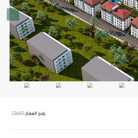
رقم العقار:
22463