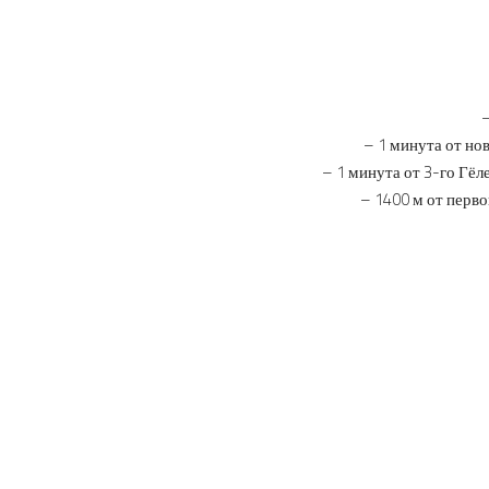
–
– 1 минута от но
– 1 минута от 3-го Гёл
– 1400 м от перв