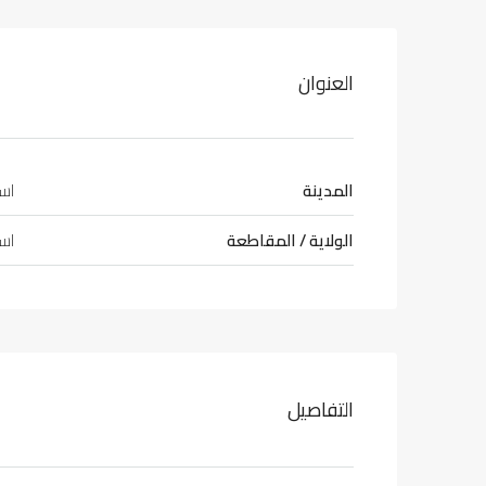
العنوان
المدينة
اس
الولاية / المقاطعة
اس
التفاصيل