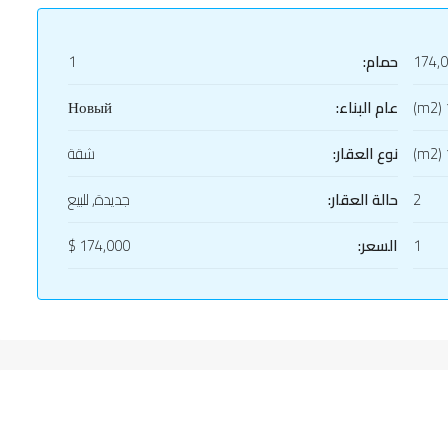
174,
حمام:
1
1
عام البناء:
Новый
1
نوع العقار:
شقة
2
حالة العقار:
جديدة, للبيع
1
السعر:
174,000 $