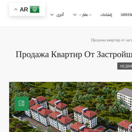
AR
إنشاءات
– عقار –
أخرى
Продажа квартир от за
Продажа Квартир От Застрой
НЕДВИ