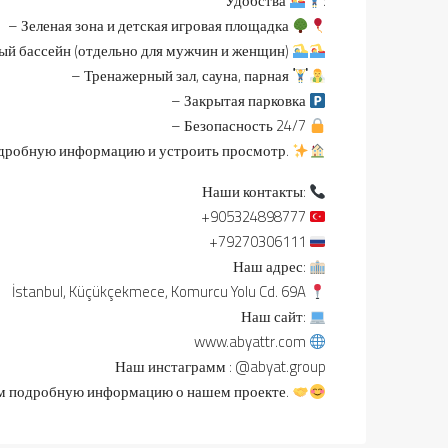
Удобства
:
– Зеленая зона и детская игровая площадка
ый бассейн (отдельно для мужчин и женщин)
– Тренажерный зал, сауна, парная
– Закрытая парковка
– Безопасность 24/7
одробную информацию и устроить просмотр.
Наши контакты:
+905324898777
+79270306111
Наш адрес:
İstanbul, Küçükçekmece, Komurcu Yolu Cd. 69A
Наш сайт:
www.abyattr.com
Наш инстаграмм : @abyat.group
им подробную информацию о нашем проекте.