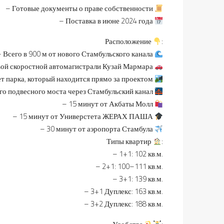
– Готовые документы о праве собственности
– Поставка в июне 2024 года
Расположение
:
 Всего в 900 м от нового Стамбульского канала
вой скоростной автомагистрали Кузай Мармара
ет парка, который находится прямо за проектом
ого подвесного моста через Стамбульский канал
– 15 минут от Акбаты Молл
– 15 минут от Универстета ЖЕРАХ ПАША
– 30 минут от аэропорта Стамбула
Типы квартир
:
– 1+1: 102 кв.м.
– 2+1: 100–111 кв.м.
– 3+1: 139 кв.м.
– 3+1 Дуплекс: 163 кв.м.
– 3+2 Дуплекс: 188 кв.м.