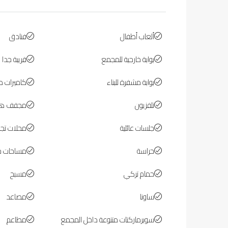
ألعاب أطفال
فنادق
بوابة خارجية للمجمع
قريبة جدا م
بوابة مشفرة للبناء
كاميرات مر
تلفزيون
مجفف هو
جلسات عائلية
محلات تجار
حراسة
مساحات خ
حمام تركي
مسبح
ساونا
مصاعد
سوبرماركتات متنوعة داخل المجمع
مطاعم