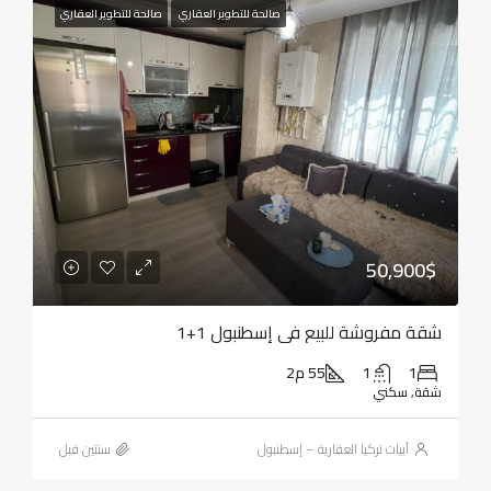
صالحة للتطوير العقاري
صالحة للتطوير العقاري
50,900$
شقة مفروشة للبيع في إسطنبول 1+1
1
1
55 م2
شقة, سكني
أبيات تركيا العقارية – إسطنبول
‏سنتين قبل