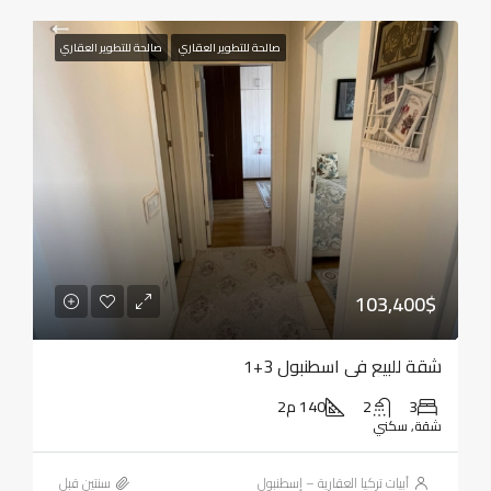
صالحة للتطوير العقاري
صالحة للتطوير العقاري
103,400$
شقة للبيع في اسطنبول 3+1
3
2
140 م2
شقة, سكني
أبيات تركيا العقارية – إسطنبول
‏سنتين قبل