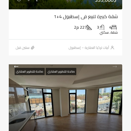
شقة كبيرة للبيع في إسطنبول 4+1
4
3
227 م2
شقة, سكني
أبيات تركيا العقارية – إسطنبول
‏سنتين قبل
صالحة للتطوير العقاري
صالحة للتطوير العقاري