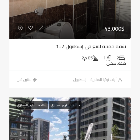
43,000$
شقة جميلة للبيع في إسطنبول 2+1
2
1
85 م2
شقة, سكني
أبيات تركيا العقارية – إسطنبول
‏سنتين قبل
صالحة للتطوير العقاري
صالحة للتطوير العقاري