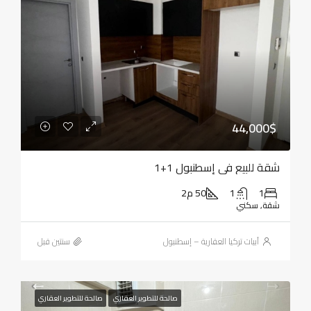
44,000$
شقة للبيع في إسطنبول 1+1
1
1
50 م2
شقة, سكني
أبيات تركيا العقارية – إسطنبول
‏سنتين قبل
صالحة للتطوير العقاري
صالحة للتطوير العقاري