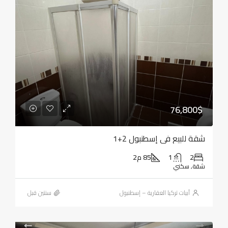
76,800$
شقة للبيع في إسطنبول 2+1
2
1
85 م2
شقة, سكني
أبيات تركيا العقارية – إسطنبول
‏سنتين قبل