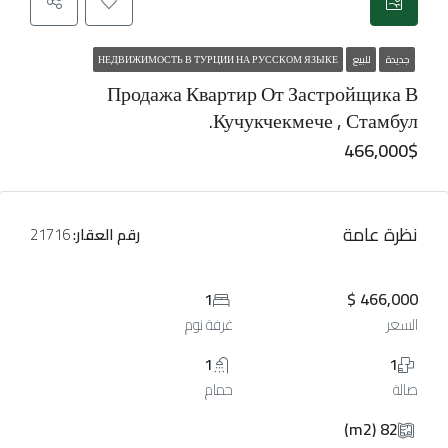
جديدة
للبيع
НЕДВИЖИМОСТЬ В ТУРЦИИ НА РУССКОМ ЯЗЫКЕ
Продажа Квартир От Застройщика В
Кучукчекмече , Стамбул.
466,000$
نظرة عامة
رقم العقار:
21716
1
466,000 $
السعر
غرفة نوم
1
1
صالة
حمام
82 (m2)