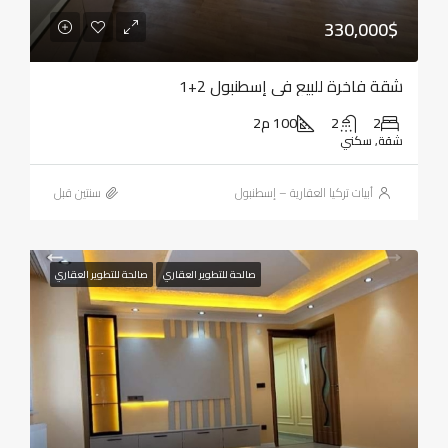
330,000$
شقة فاخرة للبيع في إسطنبول 2+1
2
2
100 م2
شقة, سكني
أبيات تركيا العقارية – إسطنبول
‏سنتين قبل
صالحة للتطوير العقاري
صالحة للتطوير العقاري