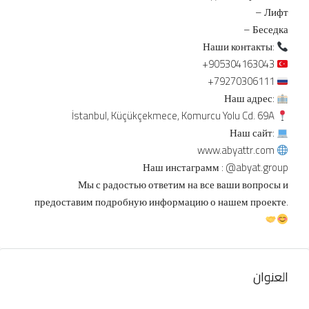
– Лифт
– Беседка
Наши контакты:
+905304163043
+79270306111
Наш адрес:
İstanbul, Küçükçekmece, Komurcu Yolu Cd. 69A
Наш сайт:
www.abyattr.com
Наш инстаграмм : @abyat.group
Мы с радостью ответим на все ваши вопросы и
предоставим подробную информацию о нашем проекте.
العنوان