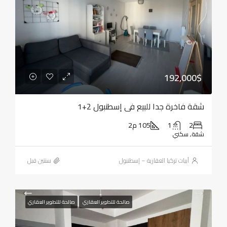
192,000$
شقة فاخرة جدا للبيع في إسطنبول 2+1
2
1
105 م2
شقة, سكني
أبيات تركيا العقارية – إسطنبول
‏سنتين قبل
صالحة للتطوير العقاري
صالحة للتطوير العقاري