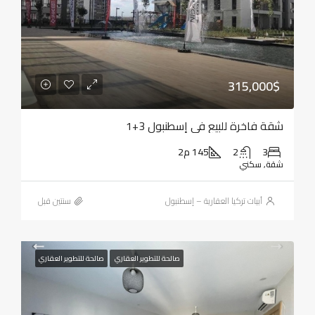
315,000$
شقة فاخرة للبيع في إسطنبول 3+1
3
2
145 م2
شقة, سكني
أبيات تركيا العقارية – إسطنبول
‏سنتين قبل
صالحة للتطوير العقاري
صالحة للتطوير العقاري