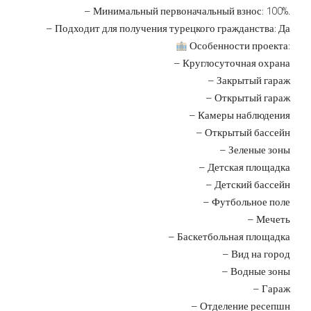
– Минимальный первоначальный взнос: 100%.
– Подходит для получения турецкого гражданства: Да
Особенности проекта:
– Круглосуточная охрана
– Закрытый гараж
– Открытый гараж
– Камеры наблюдения
– Открытый бассейн
– Зеленые зоны
– Детская площадка
– Детский бассейн
– Футбольное поле
– Мечеть
– Баскетбольная площадка
– Вид на город
– Водные зоны
– Гараж
– Отделение ресепшн