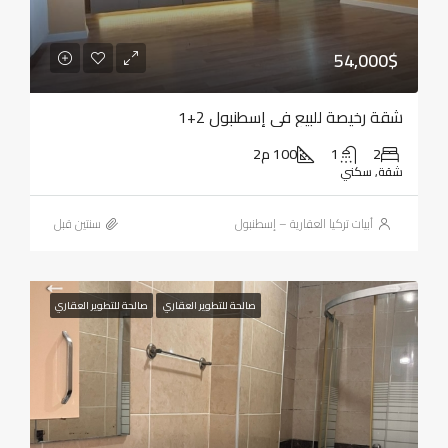
54,000$
شقة رخيصة للبيع في إسطنبول 2+1
2
1
100 م2
شقة, سكني
أبيات تركيا العقارية – إسطنبول
‏سنتين قبل
صالحة للتطوير العقاري
صالحة للتطوير العقاري