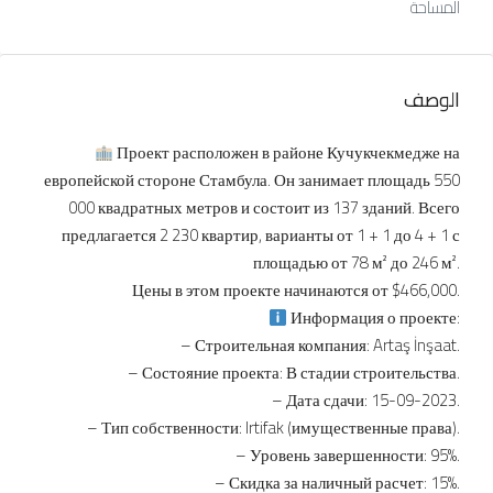
المساحة
الوصف
Проект расположен в районе Кучукчекмедже на
европейской стороне Стамбула. Он занимает площадь 550
000 квадратных метров и состоит из 137 зданий. Всего
предлагается 2 230 квартир, варианты от 1 + 1 до 4 + 1 с
площадью от 78 м² до 246 м².
Цены в этом проекте начинаются от $466,000.
Информация о проекте:
– Строительная компания: Artaş İnşaat.
– Состояние проекта: В стадии строительства.
– Дата сдачи: 15-09-2023.
– Тип собственности: Irtifak (имущественные права).
– Уровень завершенности: 95%.
– Скидка за наличный расчет: 15%.