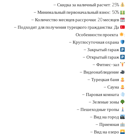
– Скидка за наличный расчет: 25%
– Минимальный первоначальный взнос: 50%
– Количество месяцев рассрочки: 20 месяцев
– Подходит для получения турецкого гражданства: Да
Особенности проекта
:
– Круглосуточная охрана
– Закрытый гараж
– Открытый гараж
– Фитнес-зал
– Видеонаблюдение
– Турецкая баня
– Сауна
– Паровая комната
– Зеленые зоны
– Пешеходные тропы
– Вид на город
– Приемная
– Вид на озеро