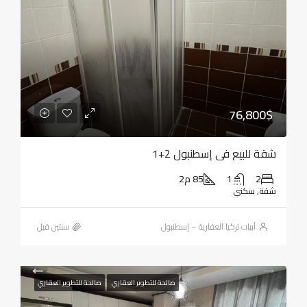
76,800$
شقة للبيع في إسطنبول 2+1
2
1
85 م2
شقة, سكني
أبيات تركيا العقارية – إسطنبول
‏سنتين قبل
صالحة للتطوير العقاري
صالحة للتطوير العقاري