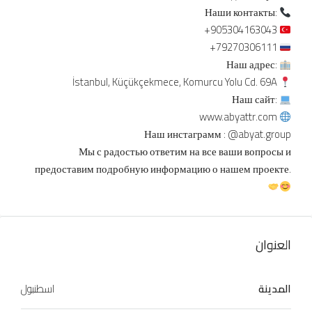
Наши контакты:
+905304163043
+79270306111
Наш адрес:
İstanbul, Küçükçekmece, Komurcu Yolu Cd. 69A
Наш сайт:
www.abyattr.com
Наш инстаграмм : @abyat.group
Мы с радостью ответим на все ваши вопросы и
предоставим подробную информацию о нашем проекте.
العنوان
المدينة
اسطنبول