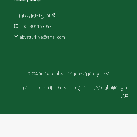
الشارع الطويل / طرابزون
+905304163043
abyatturkiye@gmail.com
© جميع الحقوق محفوظة لدى أبيات العقارية 2024
جميع عقارات أبيات تركيا
أكواخ Green Life
إنشاءات
– عقار –
أخرى