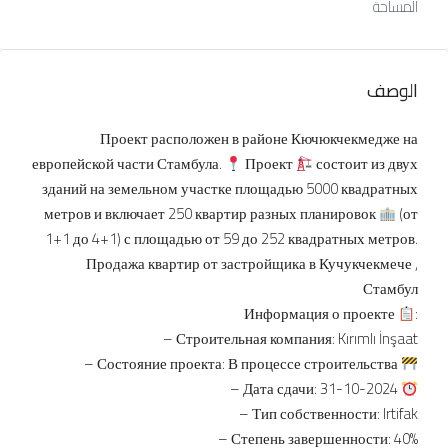
المساحة
الوصف
Проект расположен в районе Кючюкчекмедже на
европейской части Стамбула.
Проект
состоит из двух
зданий на земельном участке площадью 5000 квадратных
метров и включает 250 квартир разных планировок
(от
1+1 до 4+1) с площадью от 59 до 252 квадратных метров.
Продажа квартир от застройщика в Кучукчекмече ,
Стамбул
Информация о проекте
:
– Строительная компания: Kırımlı İnşaat
– Состояние проекта: В процессе строительства
– Дата сдачи: 31-10-2024
– Тип собственности: Irtifak
– Степень завершенности: 40%