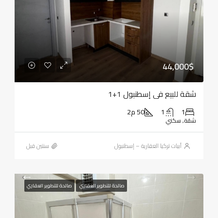
44,000$
شقة للبيع في إسطنبول 1+1
1
1
50 م2
شقة, سكني
أبيات تركيا العقارية – إسطنبول
‏سنتين قبل
صالحة للتطوير العقاري
صالحة للتطوير العقاري