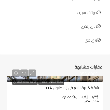
مواقف سيارات
نادي رياضي
واي فاي
عقارات مشابهة
355,000$
صالحة للتطوير العقاري
صالحة للتطوير العقاري
شقة كبيرة للبيع في إسطنبول 4+1
4
3
227 م2
شقة, سكني