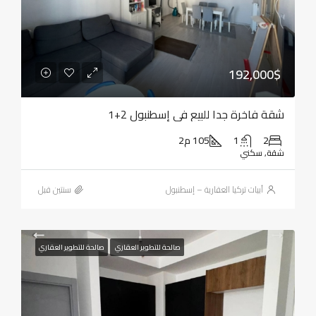
192,000$
شقة فاخرة جدا للبيع في إسطنبول 2+1
2
1
105 م2
شقة, سكني
أبيات تركيا العقارية – إسطنبول
‏سنتين قبل
صالحة للتطوير العقاري
صالحة للتطوير العقاري