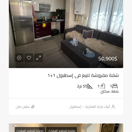
50,900$
شقة مفروشة للبيع في إسطنبول 1+1
1
1
55 م2
شقة, سكني
أبيات تركيا العقارية – إسطنبول
‏سنتين قبل
صالحة للتطوير العقاري
صالحة للتطوير العقاري