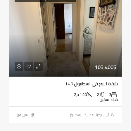
103,400$
شقة للبيع في اسطنبول 3+1
3
2
140 م2
شقة, سكني
أبيات تركيا العقارية – إسطنبول
‏سنتين قبل