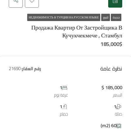
جديدة
للبيع
НЕДВИЖИМОСТЬ В ТУРЦИИ НА РУССКОМ ЯЗЫКЕ
Продажа Квартир От Застройщика В
Кучукчекмече , Стамбул
185,000$
نظرة عامة
رقم العقار:
21690
1
185,000 $
السعر
غرفة نوم
1
1
صالة
حمام
60 (m2)