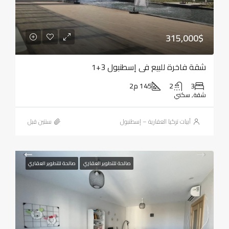
315,000$
شقة فاخرة للبيع في إسطنبول 3+1
3
2
145 م2
شقة, سكني
أبيات تركيا العقارية – إسطنبول
‏سنتين قبل
صالحة للتطوير العقاري
صالحة للتطوير العقاري