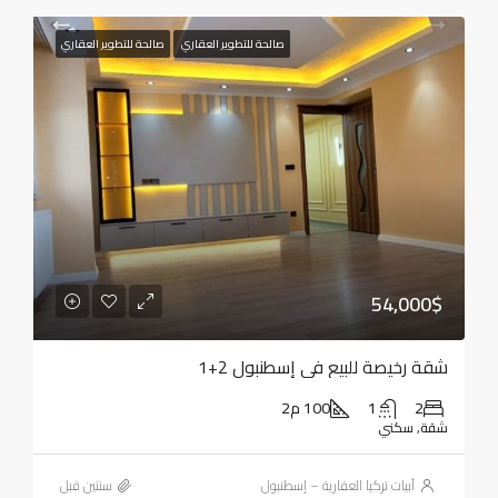
صالحة للتطوير العقاري
صالحة للتطوير العقاري
54,000$
شقة رخيصة للبيع في إسطنبول 2+1
2
1
100 م2
شقة, سكني
أبيات تركيا العقارية – إسطنبول
‏سنتين قبل