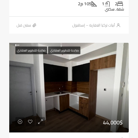
2
1
105 م2
شقة, سكني
أبيات تركيا العقارية – إسطنبول
‏سنتين قبل
صالحة للتطوير العقاري
صالحة للتطوير العقاري
44,000$