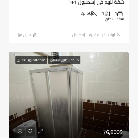
شقة للبيع في إسطنبول 1+1
1
1
50 م2
شقة, سكني
أبيات تركيا العقارية – إسطنبول
‏سنتين قبل
صالحة للتطوير العقاري
صالحة للتطوير العقاري
76,800$