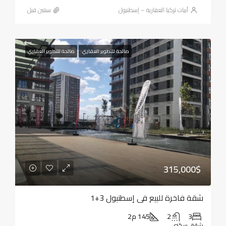
أبيات تركيا العقارية – إسطنبول
‏سنتين قبل
صالحة للتطوير العقاري
صالحة للتطوير العقاري
315,000$
شقة فاخرة للبيع في إسطنبول 3+1
3
2
145 م2
شقة, سكني