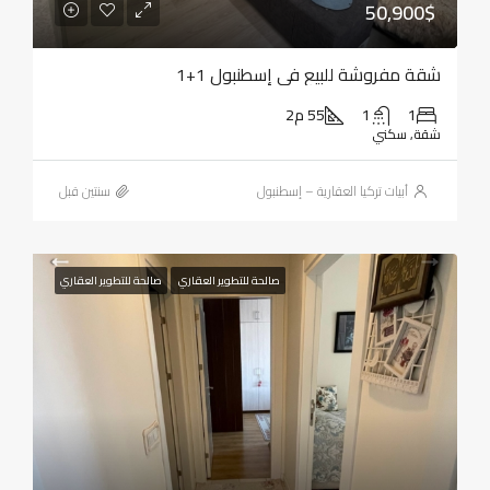
50,900$
شقة مفروشة للبيع في إسطنبول 1+1
1
1
55 م2
شقة, سكني
أبيات تركيا العقارية – إسطنبول
‏سنتين قبل
صالحة للتطوير العقاري
صالحة للتطوير العقاري