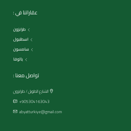
عقاراتنا في :
طرابزون
اسطنبول
سامسون
يالوفا
تواصل معنا :
الشارع الطويل / طرابزون
+905304163043
abyatturkiye@gmail.com