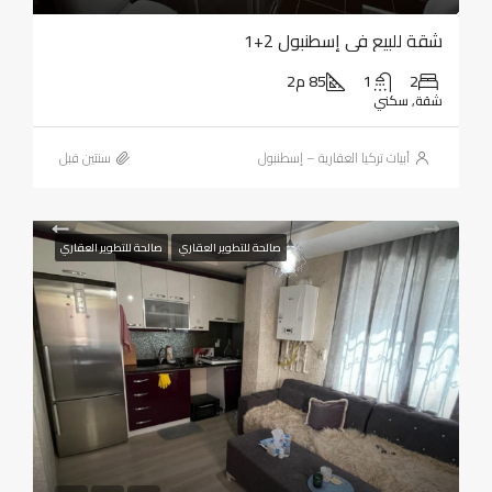
شقة للبيع في إسطنبول 2+1
2
1
85 م2
شقة, سكني
أبيات تركيا العقارية – إسطنبول
‏سنتين قبل
صالحة للتطوير العقاري
صالحة للتطوير العقاري