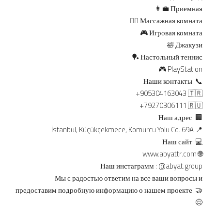
👩‍💼 Приемная
💆‍♀️ Массажная комната
🎮 Игровая комната
🛀 Джакузи
🏓 Настольный теннис
🎮 PlayStation
Наши контакты: 📞
+905304163043 🇹🇷
+79270306111 🇷🇺
Наш адрес: 🏢
İstanbul, Küçükçekmece, Komurcu Yolu Cd. 69A 📍
Наш сайт: 💻
www.abyattr.com
🌐
Наш инстаграмм : @abyat.group
Мы с радостью ответим на все ваши вопросы и
предоставим подробную информацию о нашем проекте. 🤝
😊