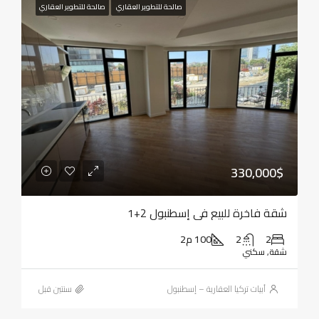
صالحة للتطوير العقاري
صالحة للتطوير العقاري
330,000$
شقة فاخرة للبيع في إسطنبول 2+1
2
2
100 م2
شقة, سكني
أبيات تركيا العقارية – إسطنبول
‏سنتين قبل