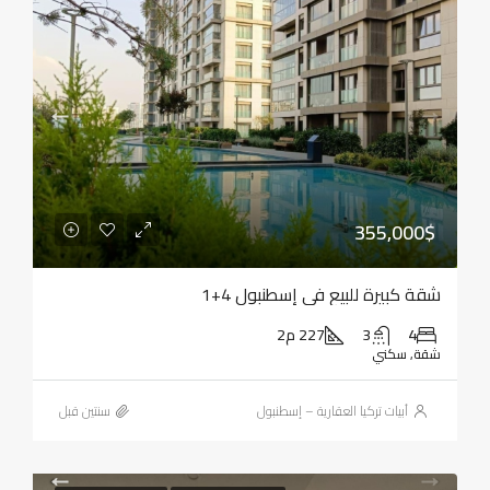
355,000$
شقة كبيرة للبيع في إسطنبول 4+1
4
3
227 م2
شقة, سكني
أبيات تركيا العقارية – إسطنبول
‏سنتين قبل