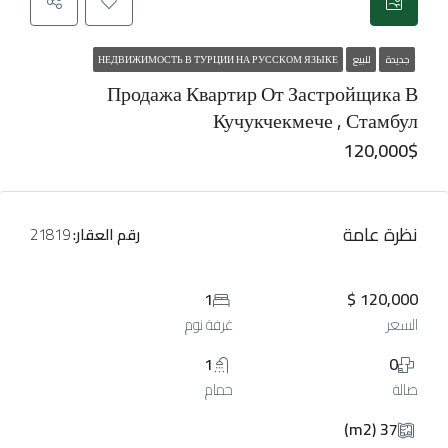
جديدة
للبيع
НЕДВИЖИМОСТЬ В ТУРЦИИ НА РУССКОМ ЯЗЫКЕ
Продажа Квартир От Застройщика В
Кучукчекмече , Стамбул
120,000$
نظرة عامة
رقم العقار:
21819
1
120,000 $
السعر
غرفة نوم
1
0
صالة
حمام
37 (m2)