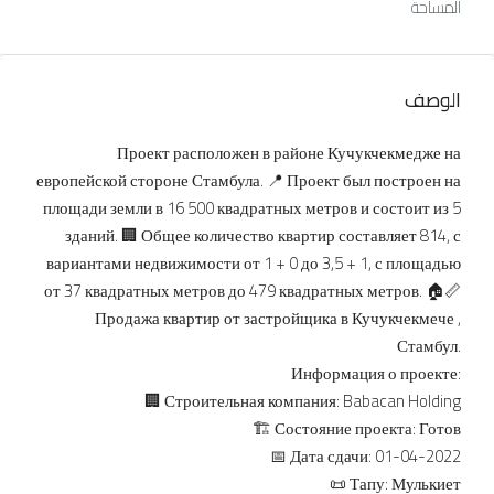
المساحة
الوصف
Проект расположен в районе Кучукчекмедже на
европейской стороне Стамбула. 📍 Проект был построен на
площади земли в 16 500 квадратных метров и состоит из 5
зданий. 🏢 Общее количество квартир составляет 814, с
вариантами недвижимости от 1 + 0 до 3,5 + 1, с площадью
от 37 квадратных метров до 479 квадратных метров. 🏠📏
Продажа квартир от застройщика в Кучукчекмече ,
Стамбул.
Информация о проекте:
🏢 Строительная компания: Babacan Holding
🏗 Состояние проекта: Готов
📅 Дата сдачи: 01-04-2022
📜 Тапу: Мулькиет