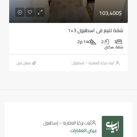
103,400$
شقة للبيع في اسطنبول 3+1
3
2
140 م2
شقة, سكني
أبيات تركيا العقارية – إسطنبول
‏سنتين قبل
أبيات تركيا العقارية – إسطنبول
عرض العقارات