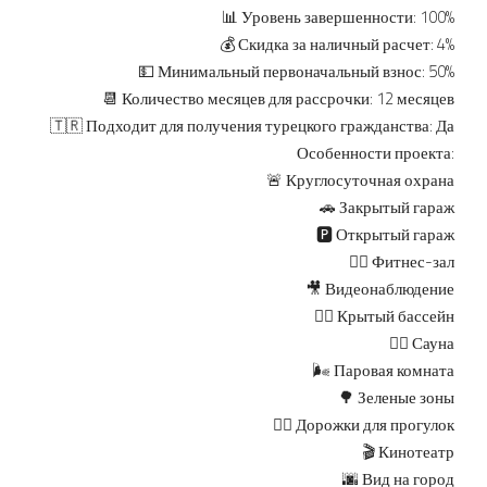
📊 Уровень завершенности: 100%
💰 Скидка за наличный расчет: 4%
💵 Минимальный первоначальный взнос: 50%
📆 Количество месяцев для рассрочки: 12 месяцев
🇹🇷 Подходит для получения турецкого гражданства: Да
Особенности проекта:
🚨 Круглосуточная охрана
🚗 Закрытый гараж
🅿️ Открытый гараж
🏋️‍♀️ Фитнес-зал
🎥 Видеонаблюдение
🏊‍♀️ Крытый бассейн
🧖‍♀️ Сауна
🌬 Паровая комната
🌳 Зеленые зоны
🚶‍♀️ Дорожки для прогулок
🎬 Кинотеатр
🌆 Вид на город