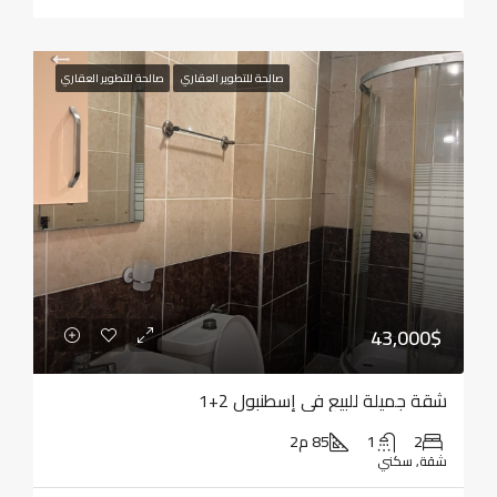
صالحة للتطوير العقاري
صالحة للتطوير العقاري
43,000$
شقة جميلة للبيع في إسطنبول 2+1
2
1
85 م2
شقة, سكني