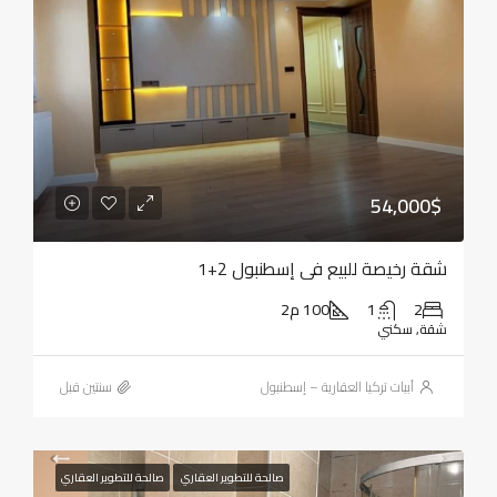
54,000$
شقة رخيصة للبيع في إسطنبول 2+1
2
1
100 م2
شقة, سكني
أبيات تركيا العقارية – إسطنبول
‏سنتين قبل
صالحة للتطوير العقاري
صالحة للتطوير العقاري