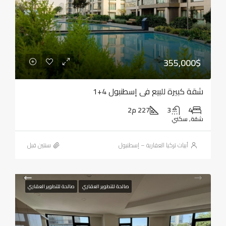
355,000$
شقة كبيرة للبيع في إسطنبول 4+1
4
3
227 م2
شقة, سكني
أبيات تركيا العقارية – إسطنبول
‏سنتين قبل
صالحة للتطوير العقاري
صالحة للتطوير العقاري