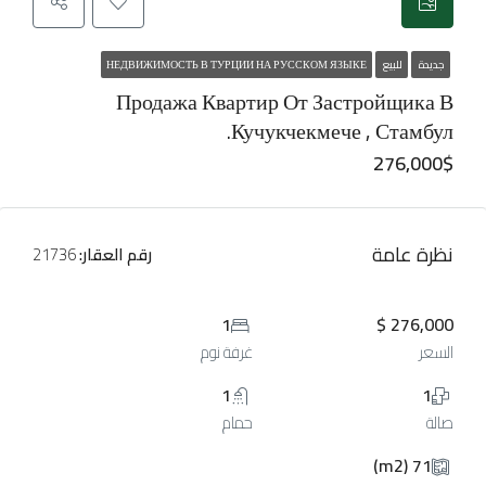
جديدة
للبيع
НЕДВИЖИМОСТЬ В ТУРЦИИ НА РУССКОМ ЯЗЫКЕ
Продажа Квартир От Застройщика В
Кучукчекмече , Стамбул.
276,000$
نظرة عامة
رقم العقار:
21736
1
276,000 $
السعر
غرفة نوم
1
1
صالة
حمام
71 (m2)