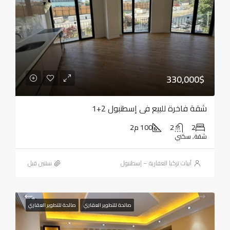
330,000$
شقة فاخرة للبيع في إسطنبول 2+1
2
2
100 م2
شقة, سكني
أبيات تركيا العقارية – إسطنبول
‏سنتين قبل
صالحة للتطوير العقاري
صالحة للتطوير العقاري