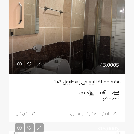
43,000$
شقة جميلة للبيع في إسطنبول 2+1
2
1
85 م2
شقة, سكني
أبيات تركيا العقارية – إسطنبول
‏سنتين قبل
315,000$