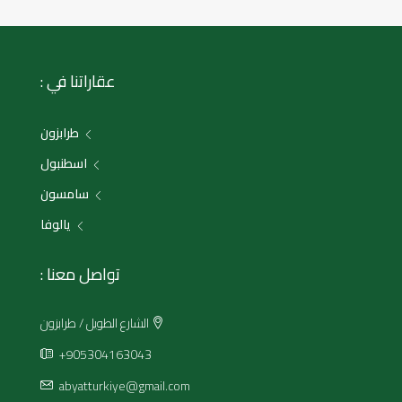
عقاراتنا في :
طرابزون
اسطنبول
سامسون
يالوفا
تواصل معنا :
الشارع الطويل / طرابزون
+905304163043
abyatturkiye@gmail.com