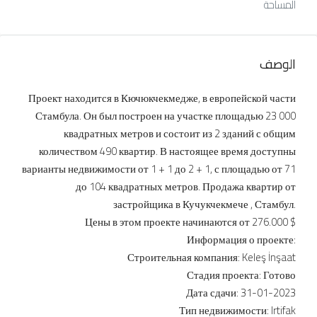
المساحة
الوصف
Проект находится в Кючюкчекмедже, в европейской части
Стамбула. Он был построен на участке площадью 23 000
квадратных метров и состоит из 2 зданий с общим
количеством 490 квартир. В настоящее время доступны
варианты недвижимости от 1 + 1 до 2 + 1, с площадью от 71
до 104 квадратных метров. Продажа квартир от
застройщика в Кучукчекмече , Стамбул.
Цены в этом проекте начинаются от 276.000 $
Информация о проекте:
Строительная компания: Keleş İnşaat
Стадия проекта: Готово
Дата сдачи: 31-01-2023
Тип недвижимости: Irtifak