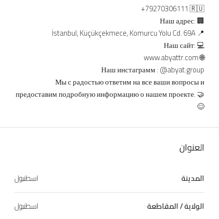
+79270306111 🇷🇺
Наш адрес: 🏢
İstanbul, Küçükçekmece, Komurcu Yolu Cd. 69A 📍
Наш сайт: 💻
www.abyattr.com
🌐
Наш инстаграмм : @abyat.group
Мы с радостью ответим на все ваши вопросы и
предоставим подробную информацию о нашем проекте. 🤝
😊
العنوان
المدينة
اسطنبول
الولاية / المقاطعة
اسطنبول