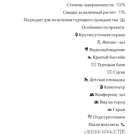
Степень завершенности: 100%
Скидка за наличный расчет: 15%
Подходит для получения турецкого гражданства: Да
Особенности проекта:
🔒 Круглосуточная охрана
💪 Фитнес-зал
🎥 Видеонаблюдение
🏊 Крытый бассейн
🧖‍♂️ Турецкая баня
🧖‍♀️ Сауна
🎠 Детская площадка
🎬 Кинотеатр
👥 Конференц-зал
🌆 Вид на город
🚗 Гараж
👋 Отдел ресепшен
Ншаи контакты: 📞
+905304163043 🇹🇷