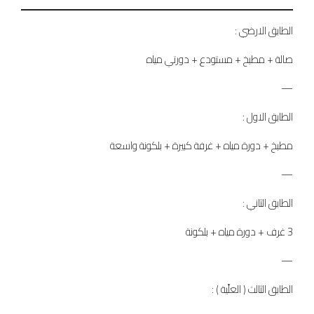
الطابق الارضي :
صالة + مطبخ + مستودع + دورتي مياه
—
الطابق الاول :
مطبخ + دورة مياه + غرفة كبيرة + بلكونة واسعة
—
الطابق الثاني :
3 غرف + دورة مياه + بلكونة
—
الطابق الثالث ( العلّية ) :