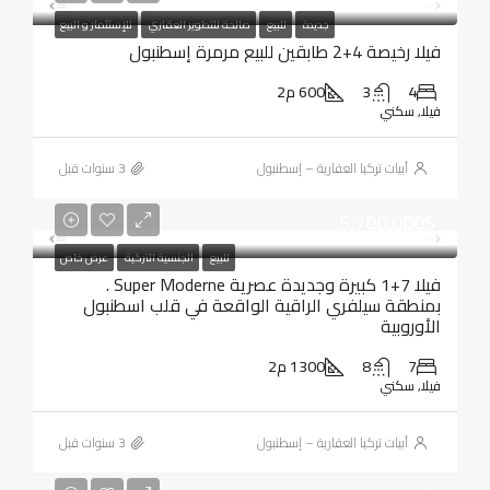
جديدة
للبيع
صالحة للتطوير العقاري
للإستثمار و البيع
فيلا رخيصة 4+2 طابقين للبيع مرمرة إسطنبول
4
3
600 م2
فيلا, سكني
أبيات تركيا العقارية – إسطنبول
5,700,000$
للبيع
الجنسية التركية
عرض خاص
فيلا 7+1 كبيرة وجديدة عصرية Super Moderne .
بمنطقة سيلفري الراقية الواقعة في قلب اسطنبول
الأوروبية
7
8
1300 م2
فيلا, سكني
أبيات تركيا العقارية – إسطنبول