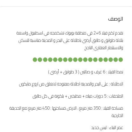
الوصف
نقدم لكم فيلا 6+2 في منطقة بويوك تشكمجه في اسطنبول واسعة
بثلاثة طوابق و طابق أرضي باطلالة على البحر و المدينة مناسبة للسكن
والاستثمار العقاري الناجح
نمط الفيلا : 6 غرف و صالتين ( 3 طوابق + أرضي )
الاطلالة : على البحر والمدينة اطلالة مفتوحة لاتغلق من اروع مايكون
الملحقات : 5 دورات مياه + مطبخين + بلكونة في كل طابق
مساحة الفيلا : 350 متر مربع ، الارض مساحتها : 450 متر مربع مع الحديقة
الخارجية
عمر البناء : ليس جديد