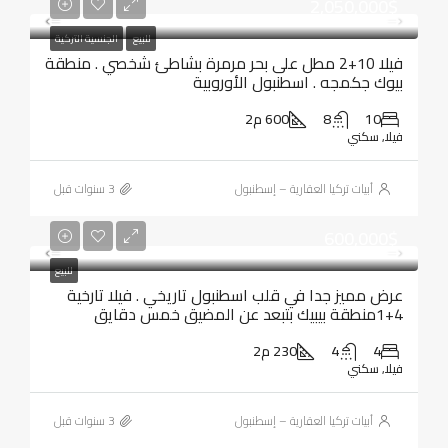
2,050,000$
للبيع
الجنسية التركية
فيلا 10+2 مطل على بحر مرمرة بشاطئ شخصي . منطقة
بيوك جكمجه . اسطنبول الأوروبية
10
8
600 م2
فيلا, سكني
أبيات تركيا العقارية – إسطنبول
600,000$
للبيع
عرض مميز جدا في قلب اسطنبول تاريخي . فيلا تارخية
4+1منطقة بيبيك بتبعد عن المضيق خمس دقايق
4
4
230 م2
فيلا, سكني
أبيات تركيا العقارية – إسطنبول