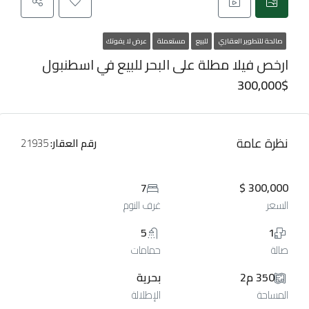
صالحة للتطوير العقاري
للبيع
مستعملة
عرض لا يفوتك
ارخص فيلا مطلة على البحر للبيع في اسطنبول
300,000$
نظرة عامة
رقم العقار:
21935
7
300,000 $
السعر
غرف النوم
5
1
صالة
حمامات
350 م2
بحرية
المساحة
الإطلالة