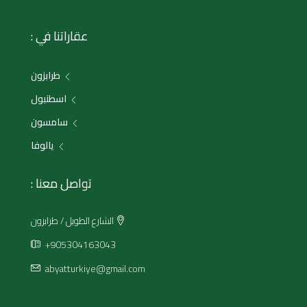
عقاراتنا في :
طرابزون
اسطنبول
سامسون
يالوفا
تواصل معنا :
الشارع الطويل / طرابزون
+905304163043
abyatturkiye@gmail.com