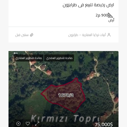
ارض رخيصة للبيع في طرابزون
900 م2
أرض
أبيات تركيا العقارية – طرابزون
‏سنتين قبل
صالحة للتطوير العقاري
صالحة للتطوير العقاري
75,000$