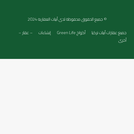
© جميع الحقوق محفوظة لدى أبيات العقارية 2024
جميع عقارات أبيات تركيا
أكواخ Green Life
إنشاءات
– عقار –
أخرى