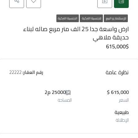
للإستثمار و البيع
للجنسية التركية
الجنسية التركية
ارض واسعة جدا 25 الف متر مربع صاله لبناء
حديقة ملاهي
615,000$
نظرة عامة
رقم العقار:
22222
615,000 $
25000 م2
السعر
المساحة
طبيعية
الإطلالة