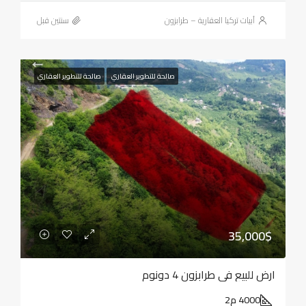
أبيات تركيا العقارية – طرابزون
‏سنتين قبل
صالحة للتطوير العقاري
صالحة للتطوير العقاري
35,000$
ارض للبيع في طرابزون 4 دونوم
4000 م2