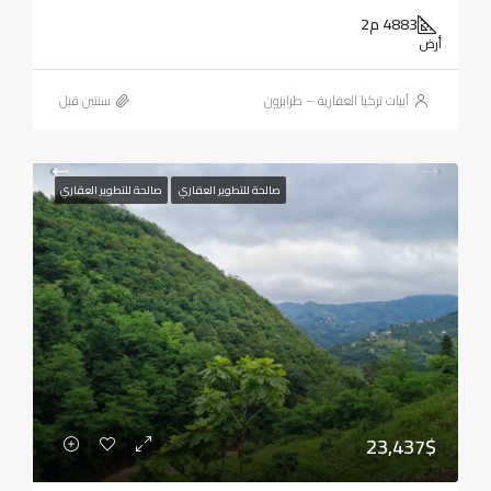
4883 م2
أرض
أبيات تركيا العقارية – طرابزون
‏سنتين قبل
صالحة للتطوير العقاري
صالحة للتطوير العقاري
23,437$