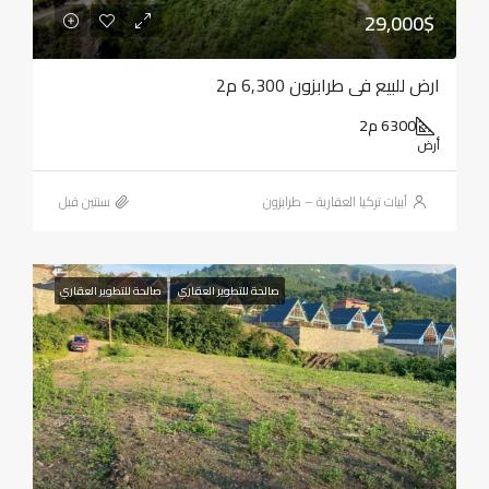
29,000$
ارض للبيع في طرابزون 6,300 م2
6300 م2
أرض
أبيات تركيا العقارية – طرابزون
‏سنتين قبل
صالحة للتطوير العقاري
صالحة للتطوير العقاري