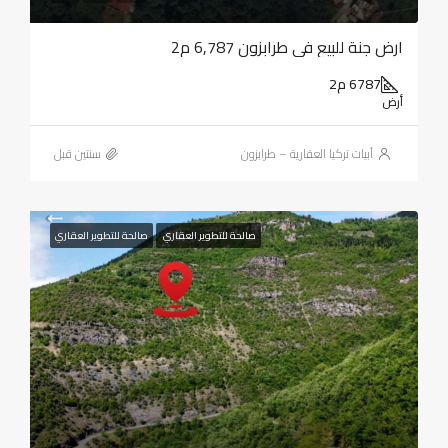
ارض جنة للبيع في طرابزون 6,787 م2
6787 م2
أرض
أبيات تركيا العقارية – طرابزون
‏سنتين قبل
صالحة للتطوير العقاري
صالحة للتطوير العقاري