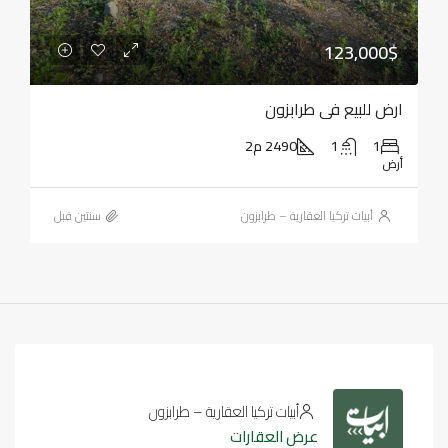
123,000$
ارض للبيع في طرابزون
1
1
2490 م2
أرض
أبيات تركيا العقارية – طرابزون
‏سنتين قبل
أبيات تركيا العقارية – طرابزون
عرض العقارات