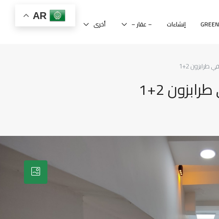
AR
إنشاءات
– عقار –
أخرى
 طرابزون 2+1
ابزون 2+1