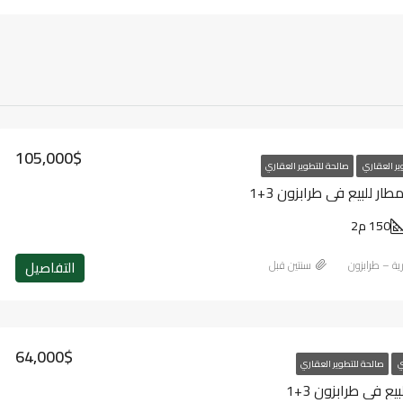
105,000$
ير العقاري
صالحة للتطوير العقاري
ر للبيع في طرابزون 3+1
150 م2
التفاصيل
رية – طرابزون
‏سنتين قبل
64,000$
ي
صالحة للتطوير العقاري
 في طرابزون 3+1