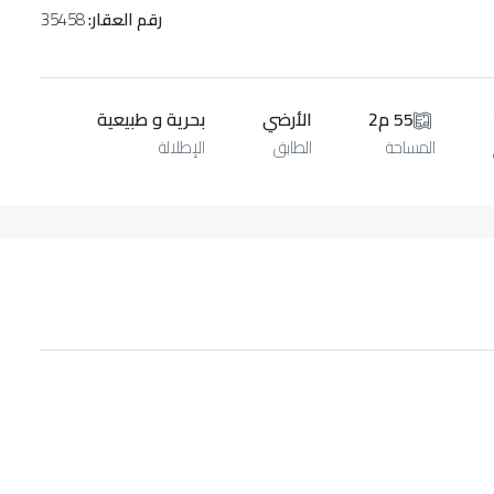
رقم العقار:
35458
55 م2
الأرضي
بحرية و طبيعية
المساحة
الطابق
الإطلالة