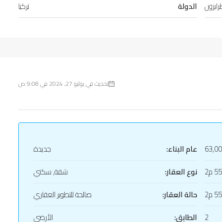
ابزون
الدولة
تركيا
تحديث في يوليو 27, 2024 في 9:08 ص
63,0
عام البناء:
جديدة
55 م2
نوع العقار:
شقة, سكني
55 م2
حالة العقار:
صالحة للتطوير العقاري
2
الطابق:
الأرضي