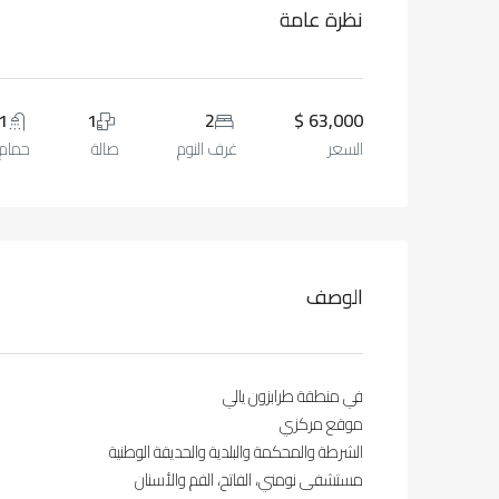
نظرة عامة
1
1
2
63,000 $
السعر
غرف النوم
صالة
حمام
الوصف
في منطقة طرابزون يالي
موقع مركزي
الشرطة والمحكمة والبلدية والحديقة الوطنية
مستشفى نومني، الفاتح، الفم والأسنان