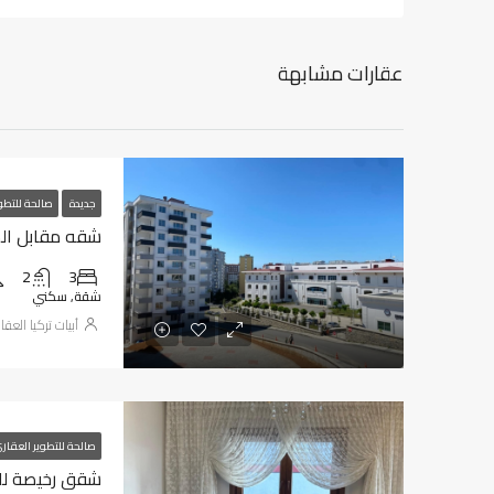
عقارات مشابهة
جديدة
صالحة للتطو
شقه مقابل المطا
2
3
شقة, سكني
أبيات تركيا العقا
صالحة للتطوير العقار
شقق رخيصة للبيع