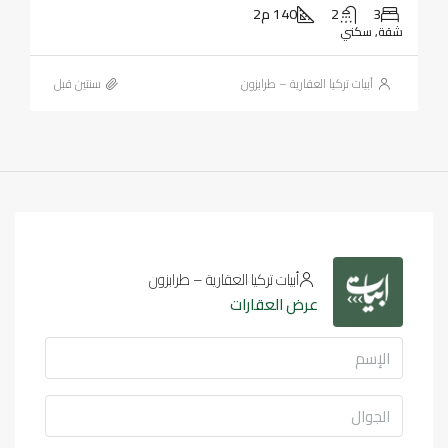
3
2
140 م2
شقة, سكني
أبيات تركيا العقارية – طرابزون
‏سنتين قبل
أبيات تركيا العقارية – طرابزون
عرض العقارات