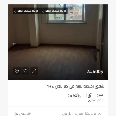
صالحة للتطوير العقاري
صالحة للتطوير العقاري
24,400$
شقق رخيصه للبيع في طرابزون 2+1
2
1
90 م2
شقة, سكني
أبيات تركيا العقارية – طرابزون
‏سنتين قبل