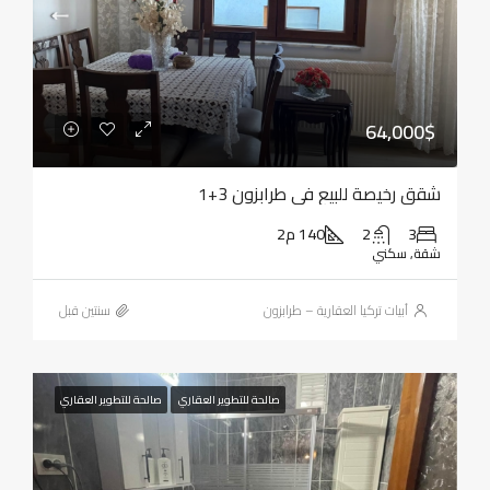
64,000$
شقق رخيصة للبيع في طرابزون 3+1
3
2
140 م2
شقة, سكني
أبيات تركيا العقارية – طرابزون
‏سنتين قبل
صالحة للتطوير العقاري
صالحة للتطوير العقاري