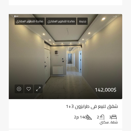
جديدة
صالحة للتطوير العقاري
صالحة للتطوير العقاري
142,000$
شقق للبيع في طرابزون 3+1
3
2
140 م2
شقة, سكني