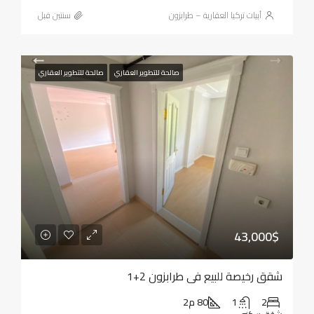
أبيات تركيا العقارية – طرابزون
‏سنتين قبل
صالحة للتطوير العقاري
صالحة للتطوير العقاري
43,000$
شقق رخيصة للبيع في طرابزون 2+1
2
1
80 م2