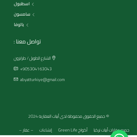
اسطنبول
سامسون
يالوفا
تواصل معنا :
الشارع الطويل / طرابزون
+905304163043
abyatturkiye@gmail.com
© جميع الحقوق محفوظة لدى أبيات العقارية 2024
جميع عقارات أبيات تركيا
أكواخ Green Life
إنشاءات
– عقار –