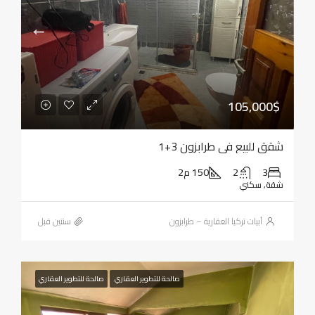
105,000$
شقق للبيع في طرابزون 3+1
3
2
150 م2
شقة, سكني
أبيات تركيا العقارية – طرابزون
‏سنتين قبل
صالحة للتطوير العقاري
صالحة للتطوير العقاري