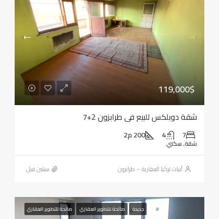
119,000$
شقة دوبلكس للبيع في طرابزون 2+7
7
4
200 م2
شقة, سكني
أبيات تركيا العقارية – طرابزون
‏سنتين قبل
جديدة
صالحة للتطوير العقاري
صالحة للتطوير العقاري