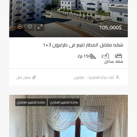
105,000$
شقه مقابل المطار للبيع في طرابزون 3+1
3
2
150 م2
شقة, سكني
أبيات تركيا العقارية – طرابزون
‏سنتين قبل
صالحة للتطوير العقاري
صالحة للتطوير العقاري