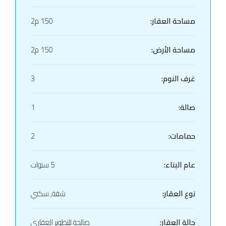
مساحة العقار:
150 م2
مساحة الأرض:
150 م2
غرف النوم:
3
صالة:
1
حمامات:
2
عام البناء:
5 سنوات
نوع العقار:
شقة, سكني
حالة العقار:
صالحة للتطوير العقاري