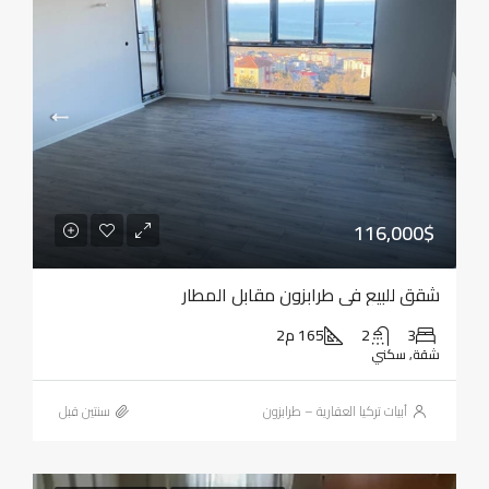
116,000$
شقق للبيع في طرابزون مقابل المطار
3
2
165 م2
شقة, سكني
أبيات تركيا العقارية – طرابزون
‏سنتين قبل