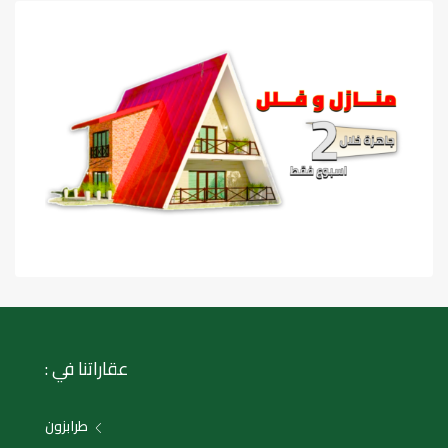
عقاراتنا في :
طرابزون