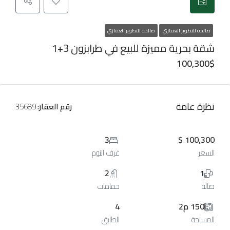
صالحة للتطوير العقاري
صالحة للتطوير العقاري
شقة بحرية مميزة للبيع في طرابزون 3+1
100,300$
نظرة عامة
رقم العقار:
35689
3
100,300 $
السعر
غرف النوم
2
1
صالة
حمامات
150 م2
4
المساحة
الطابق