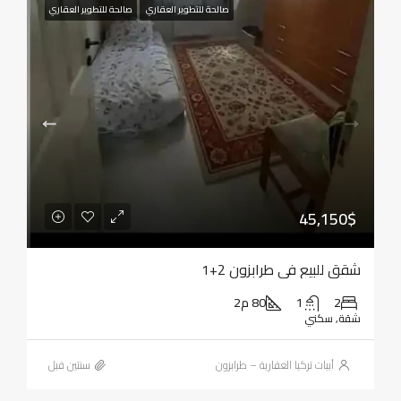
صالحة للتطوير العقاري
صالحة للتطوير العقاري
45,150$
شقق للبيع في طرابزون 2+1
2
1
80 م2
شقة, سكني
أبيات تركيا العقارية – طرابزون
‏سنتين قبل