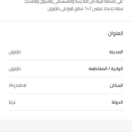
على مسافة قريبة من المدرسة والمستشفى والسوق والمسجد.
شقة جديدة غرفتين 2+1 شقق للبيع في طرابزون
العنوان
المدينة
طرابزون
الولاية / المقاطعة
طرابزون
المكان
Akçaabat
الدولة
تركيا