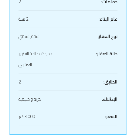
حمامات:
2
عام البناء:
2 سنة
نوع العقار:
شقة, سكني
حالة العقار:
جديدة, صالحة للتطوير
العقاري
الطابق:
2
الإطلالة:
بحرية و طبيعية
السعر:
53,000 $