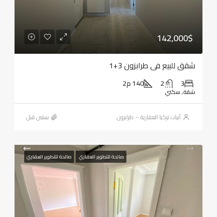
142,000$
شقق للبيع في طرابزون 3+1
3
2
140 م2
شقة, سكني
أبيات تركيا العقارية – طرابزون
‏سنتين قبل
صالحة للتطوير العقاري
صالحة للتطوير العقاري