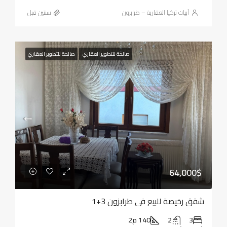
أبيات تركيا العقارية – طرابزون
‏سنتين قبل
صالحة للتطوير العقاري
صالحة للتطوير العقاري
64,000$
شقق رخيصة للبيع في طرابزون 3+1
3
2
140 م2