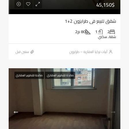
45,150$
شقق للبيع في طرابزون 2+1
2
1
80 م2
شقة, سكني
أبيات تركيا العقارية – طرابزون
‏سنتين قبل
صالحة للتطوير العقاري
صالحة للتطوير العقاري