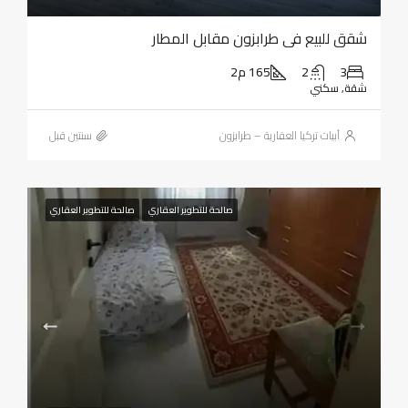
شقق للبيع في طرابزون مقابل المطار
3
2
165 م2
شقة, سكني
أبيات تركيا العقارية – طرابزون
‏سنتين قبل
صالحة للتطوير العقاري
صالحة للتطوير العقاري