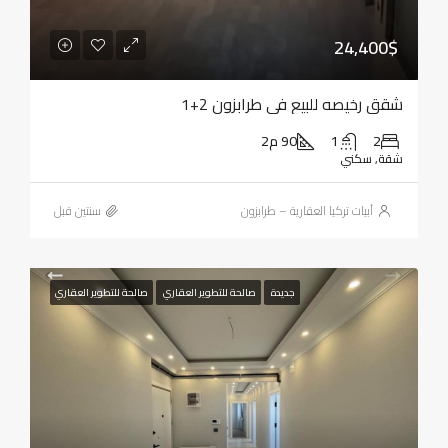
24,400$
شقق رخيصه للبيع في طرابزون 2+1
2
1
90 م2
شقة, سكني
أبيات تركيا العقارية – طرابزون
‏سنتين قبل
جديدة
صالحة للتطوير العقاري
صالحة للتطوير العقاري