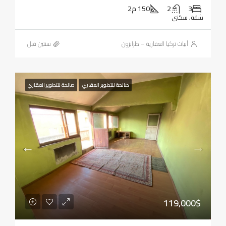
3
2
150 م2
شقة, سكني
أبيات تركيا العقارية – طرابزون
‏سنتين قبل
صالحة للتطوير العقاري
صالحة للتطوير العقاري
119,000$