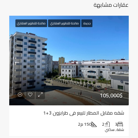
عقارات مشابهة
جديدة
صالحة للتطوير العقاري
صالحة للتطوير العقاري
105,000$
شقه مقابل المطار للبيع في طرابزون 3+1
3
2
150 م2
شقة, سكني