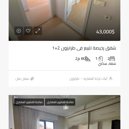
43,000$
شقق رخيصة للبيع في طرابزون 2+1
2
1
80 م2
شقة, سكني
أبيات تركيا العقارية – طرابزون
‏سنتين قبل
صالحة للتطوير العقاري
صالحة للتطوير العقاري