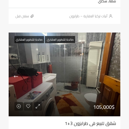
شقة, سكني
أبيات تركيا العقارية – طرابزون
‏سنتين قبل
صالحة للتطوير العقاري
صالحة للتطوير العقاري
105,000$
شقق للبيع في طرابزون 3+1