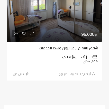
96,000$
شقق للبيع في طرابزون وسط الخدمات
3
2
140 م2
شقة, سكني
أبيات تركيا العقارية – طرابزون
‏سنتين قبل