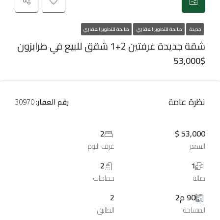
جديدة
صالحة للتطوير العقاري
صالحة للتطوير العقاري
شقة جديدة غرفتين 2+1 شقق للبيع في طرابزون
53,000$
نظرة عامة
رقم العقار:
30970
2
53,000 $
السعر
غرف النوم
2
1
صالة
حمامات
90 م2
2
المساحة
الطابق