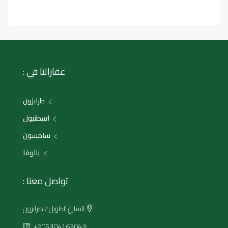
عقاراتنا في :
طرابزون
اسطنبول
سامسون
يالوفا
تواصل معنا :
الشارع الطويل / طرابزون
+905304163043