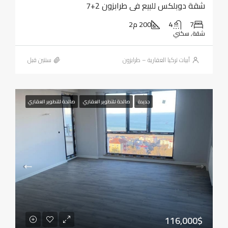
شقة دوبلكس للبيع في طرابزون 2+7
7
4
200 م2
شقة, سكني
أبيات تركيا العقارية – طرابزون
‏سنتين قبل
جديدة
صالحة للتطوير العقاري
صالحة للتطوير العقاري
116,000$