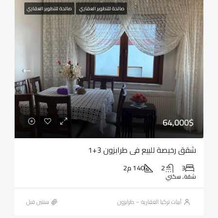
صالحة للتطوير العقاري
صالحة للتطوير العقاري
64,000$
شقق رخيصة للبيع في طرابزون 3+1
3
2
140 م2
شقة, سكني
أبيات تركيا العقارية – طرابزون
‏سنتين قبل