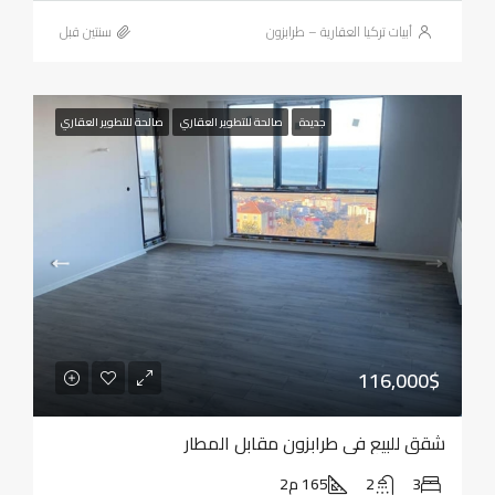
أبيات تركيا العقارية – طرابزون
‏سنتين قبل
جديدة
صالحة للتطوير العقاري
صالحة للتطوير العقاري
116,000$
شقق للبيع في طرابزون مقابل المطار
3
2
165 م2