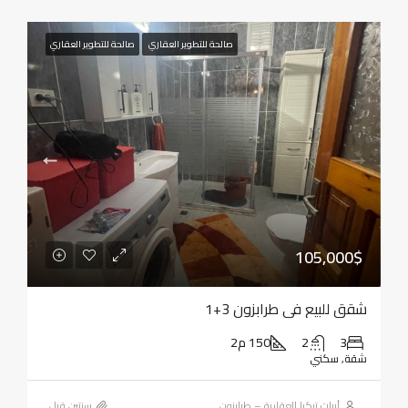
صالحة للتطوير العقاري
صالحة للتطوير العقاري
105,000$
شقق للبيع في طرابزون 3+1
3
2
150 م2
شقة, سكني
أبيات تركيا العقارية – طرابزون
‏سنتين قبل