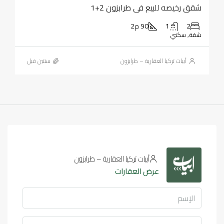
شقق رخيصه للبيع في طرابزون 2+1
2
1
90 م2
شقة, سكني
أبيات تركيا العقارية – طرابزون
‏سنتين قبل
أبيات تركيا العقارية – طرابزون
عرض العقارات