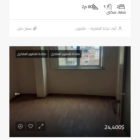
2
1
80 م2
شقة, سكني
أبيات تركيا العقارية – طرابزون
‏سنتين قبل
صالحة للتطوير العقاري
صالحة للتطوير العقاري
24,400$