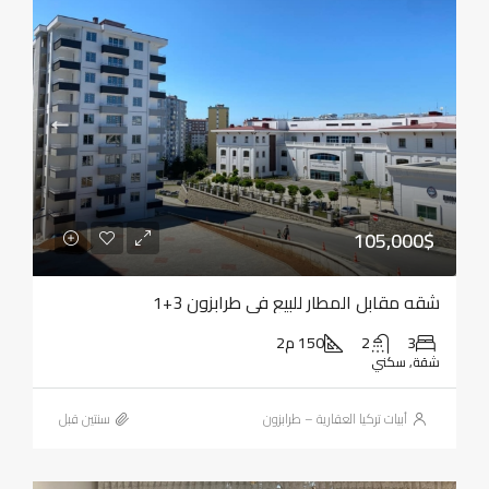
105,000$
شقه مقابل المطار للبيع في طرابزون 3+1
3
2
150 م2
شقة, سكني
أبيات تركيا العقارية – طرابزون
‏سنتين قبل