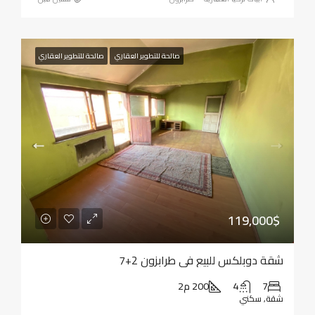
صالحة للتطوير العقاري
صالحة للتطوير العقاري
119,000$
شقة دوبلكس للبيع في طرابزون 2+7
7
4
200 م2
شقة, سكني