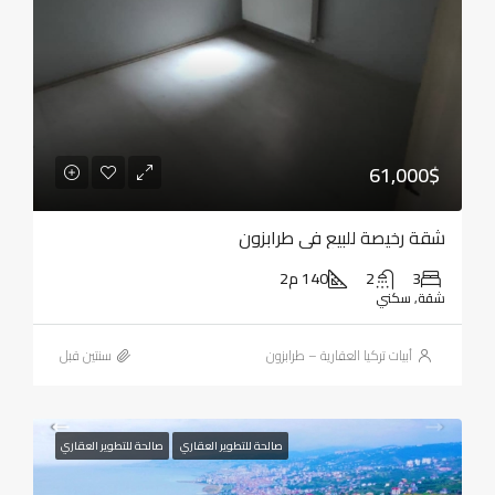
61,000$
شقة رخيصة للبيع في طرابزون
3
2
140 م2
شقة, سكني
أبيات تركيا العقارية – طرابزون
‏سنتين قبل
صالحة للتطوير العقاري
صالحة للتطوير العقاري