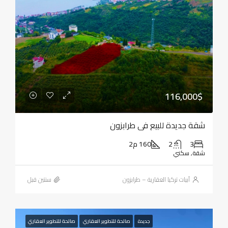
116,000$
شقة جديدة للبيع في طرابزون
3
2
160 م2
شقة, سكني
أبيات تركيا العقارية – طرابزون
‏سنتين قبل
جديدة
صالحة للتطوير العقاري
صالحة للتطوير العقاري