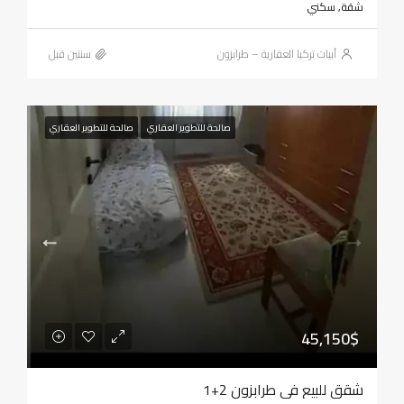
شقة, سكني
أبيات تركيا العقارية – طرابزون
‏سنتين قبل
صالحة للتطوير العقاري
صالحة للتطوير العقاري
45,150$
شقق للبيع في طرابزون 2+1