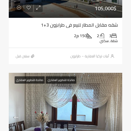
105,000$
شقه مقابل المطار للبيع في طرابزون 3+1
3
2
150 م2
شقة, سكني
أبيات تركيا العقارية – طرابزون
‏سنتين قبل
صالحة للتطوير العقاري
صالحة للتطوير العقاري