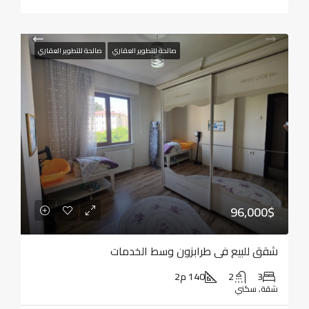
صالحة للتطوير العقاري
صالحة للتطوير العقاري
96,000$
شقق للبيع في طرابزون وسط الخدمات
3
2
140 م2
شقة, سكني