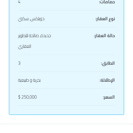
حمامات:
4
نوع العقار:
دوبلكس, سكني
حالة العقار:
جديدة, صالحة للتطوير
العقاري
الطابق:
3
الإطلالة:
بحرية و طبيعية
السعر:
250,000 $