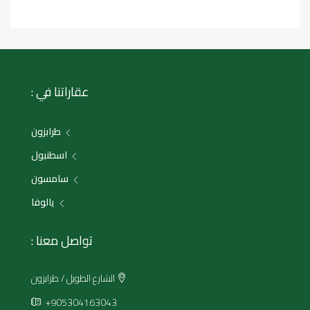
عقاراتنا في :
طرابزون
اسطنبول
سامسون
يالوفا
تواصل معنا :
الشارع الطويل / طرابزون
+905304163043