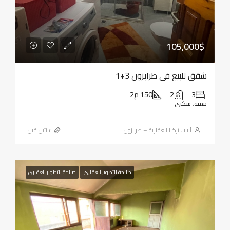
105,000$
شقق للبيع في طرابزون 3+1
3
2
150 م2
شقة, سكني
أبيات تركيا العقارية – طرابزون
‏سنتين قبل
صالحة للتطوير العقاري
صالحة للتطوير العقاري