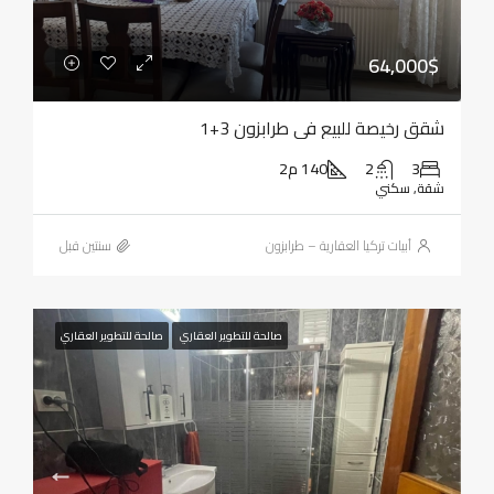
64,000$
شقق رخيصة للبيع في طرابزون 3+1
3
2
140 م2
شقة, سكني
أبيات تركيا العقارية – طرابزون
‏سنتين قبل
صالحة للتطوير العقاري
صالحة للتطوير العقاري