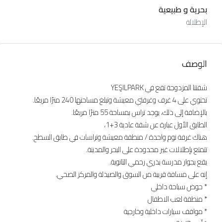
بحرية و طبيعية
الإطلالة
الوصف
شقتنا المزدوجة تقع في YEŞILPARK
تحتوي على 4 غرف وغرفتي معيشة وتبلغ مساحتها 240 مترًا مربعًا.
بالإضافة إلى ذلك، يوجد تراس بمساحة 55 مترًا مربعًا.
الطابق الأول عبارة عن شقة عادية 3+1،
هناك غرفة نوم واحدة / منطقة معيشة وتراسات في طابق السطح.
تتمتع بإطلالات غير محدودة على البحر والمدينة.
يقع بجوار مدرسة بدري رحمي الثانوية.
إنه على مسافة قريبة من السوق والصيدلة والمركز الصحي.
* حوض سباحة داخلي
* منطقة لعب الاطفال
* مواقف سيارات داخلية وخارجية