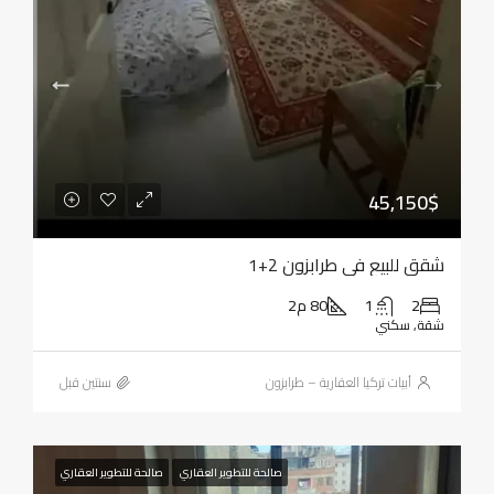
45,150$
شقق للبيع في طرابزون 2+1
2
1
80 م2
شقة, سكني
أبيات تركيا العقارية – طرابزون
‏سنتين قبل
صالحة للتطوير العقاري
صالحة للتطوير العقاري