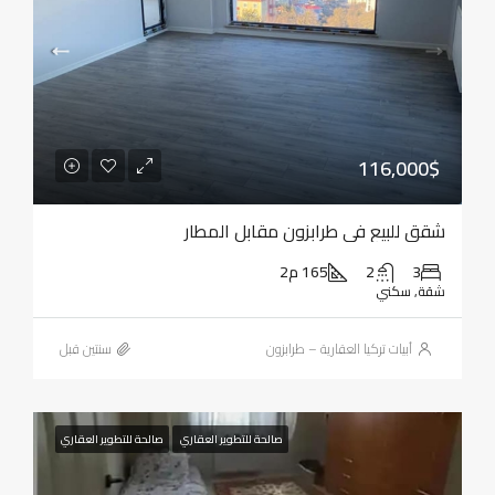
116,000$
شقق للبيع في طرابزون مقابل المطار
3
2
165 م2
شقة, سكني
أبيات تركيا العقارية – طرابزون
‏سنتين قبل
صالحة للتطوير العقاري
صالحة للتطوير العقاري