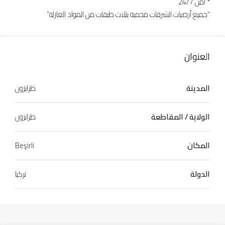
* أمن 24/7
“جميع أرضيات الشرفات محمية بثلاث طبقات من المواد العازلة”
العنوان
المدينة
طرابزون
الولاية / المقاطعة
طرابزون
المكان
Beşirli
الدولة
تركيا