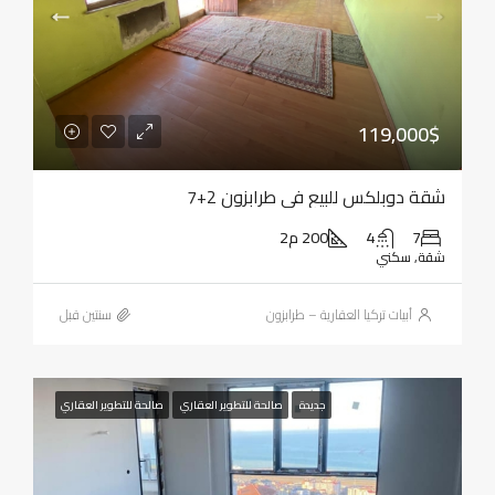
119,000$
شقة دوبلكس للبيع في طرابزون 2+7
7
4
200 م2
شقة, سكني
أبيات تركيا العقارية – طرابزون
‏سنتين قبل
جديدة
صالحة للتطوير العقاري
صالحة للتطوير العقاري