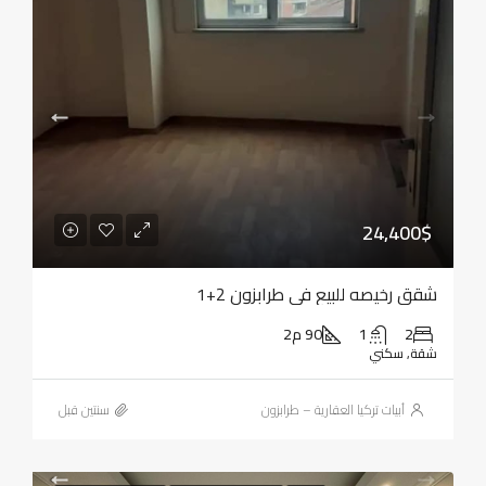
24,400$
شقق رخيصه للبيع في طرابزون 2+1
2
1
90 م2
شقة, سكني
أبيات تركيا العقارية – طرابزون
‏سنتين قبل