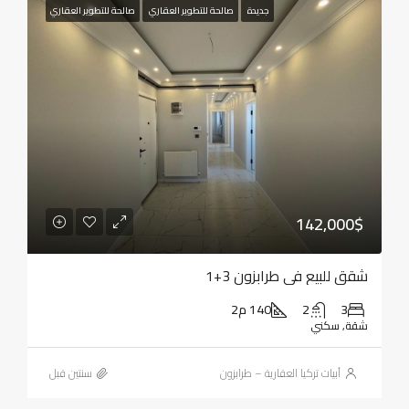
جديدة
صالحة للتطوير العقاري
صالحة للتطوير العقاري
142,000$
شقق للبيع في طرابزون 3+1
3
2
140 م2
شقة, سكني
أبيات تركيا العقارية – طرابزون
‏سنتين قبل