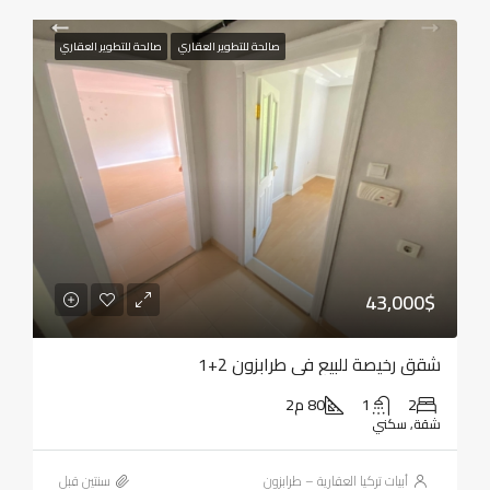
صالحة للتطوير العقاري
صالحة للتطوير العقاري
43,000$
شقق رخيصة للبيع في طرابزون 2+1
2
1
80 م2
شقة, سكني
أبيات تركيا العقارية – طرابزون
‏سنتين قبل