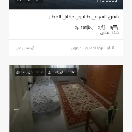
شقق للبيع في طرابزون مقابل المطار
3
2
165 م2
شقة, سكني
أبيات تركيا العقارية – طرابزون
‏سنتين قبل
صالحة للتطوير العقاري
صالحة للتطوير العقاري