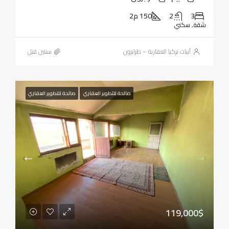
3
2
150 م2
شقة, سكني
أبيات تركيا العقارية – طرابزون
‏سنتين قبل
صالحة للتطوير العقاري
صالحة للتطوير العقاري
119,000$