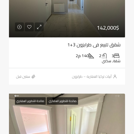
142,000$
شقق للبيع في طرابزون 3+1
3
2
140 م2
شقة, سكني
أبيات تركيا العقارية – طرابزون
‏سنتين قبل
صالحة للتطوير العقاري
صالحة للتطوير العقاري