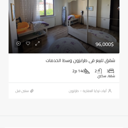
96,000$
شقق للبيع في طرابزون وسط الخدمات
3
2
140 م2
شقة, سكني
أبيات تركيا العقارية – طرابزون
‏سنتين قبل