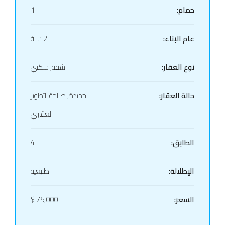
حمام:
1
عام البناء:
2 سنة
نوع العقار:
شقة, سكني
حالة العقار:
جديدة, صالحة للتطوير
العقاري
الطابق:
4
الإطلالة:
طبيعية
السعر:
75,000 $