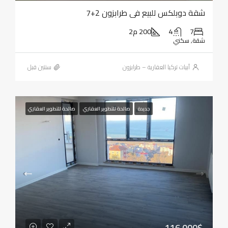
شقة دوبلكس للبيع في طرابزون 2+7
7
4
200 م2
شقة, سكني
أبيات تركيا العقارية – طرابزون
‏سنتين قبل
جديدة
صالحة للتطوير العقاري
صالحة للتطوير العقاري
116,000$