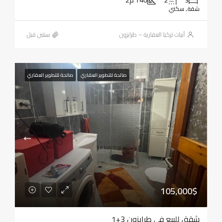
3
2
140 م2
شقة, سكني
أبيات تركيا العقارية – طرابزون
‏سنتين قبل
صالحة للتطوير العقاري
صالحة للتطوير العقاري
105,000$
شقق للبيع في طرابزون 3+1