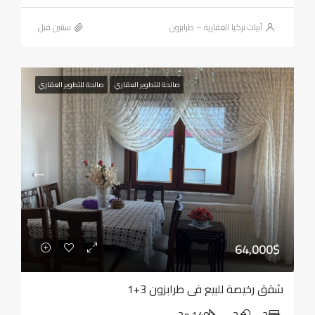
أبيات تركيا العقارية – طرابزون
‏سنتين قبل
صالحة للتطوير العقاري
صالحة للتطوير العقاري
64,000$
شقق رخيصة للبيع في طرابزون 3+1