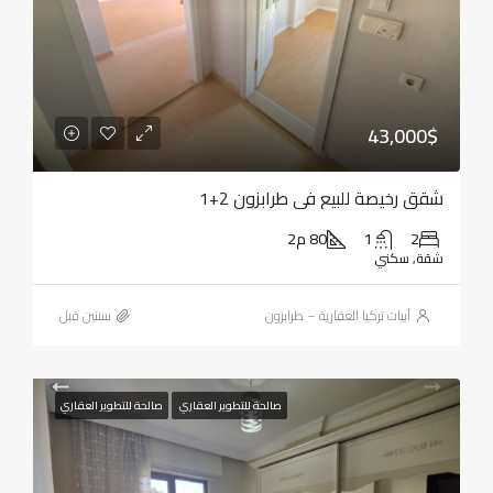
43,000$
شقق رخيصة للبيع في طرابزون 2+1
2
1
80 م2
شقة, سكني
أبيات تركيا العقارية – طرابزون
‏سنتين قبل
صالحة للتطوير العقاري
صالحة للتطوير العقاري