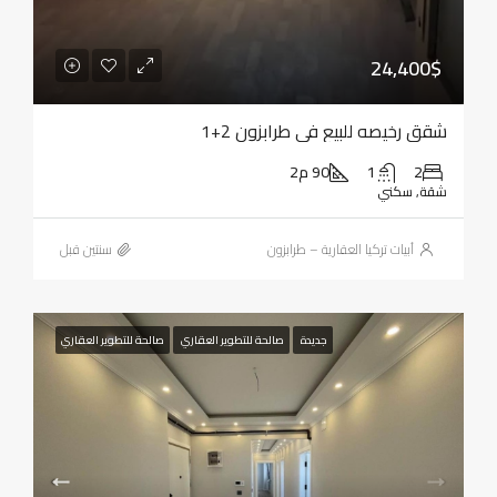
24,400$
شقق رخيصه للبيع في طرابزون 2+1
2
1
90 م2
شقة, سكني
أبيات تركيا العقارية – طرابزون
‏سنتين قبل
جديدة
صالحة للتطوير العقاري
صالحة للتطوير العقاري