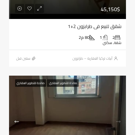
45,150$
شقق للبيع في طرابزون 2+1
2
1
80 م2
شقة, سكني
أبيات تركيا العقارية – طرابزون
‏سنتين قبل
صالحة للتطوير العقاري
صالحة للتطوير العقاري