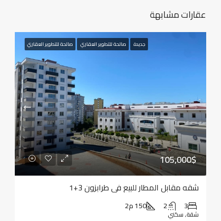
عقارات مشابهة
جديدة
صالحة للتطوير العقاري
صالحة للتطوير العقاري
105,000$
شقه مقابل المطار للبيع في طرابزون 3+1
3
2
150 م2
شقة, سكني