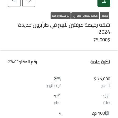
جديدة
صالحة للتطوير العقاري
للإستثمار و البيع
شقة رخيصة غرفتين للبيع في طرابزون جديدة
2024
75,000$
نظرة عامة
رقم العقار:
27403
2
75,000 $
السعر
غرف النوم
1
1
صالة
حمام
100 م2
4