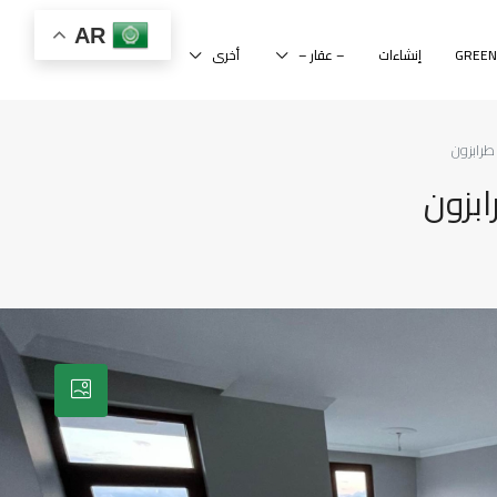
AR
إنشاءات
– عقار –
أخرى
طرابزون
بزون