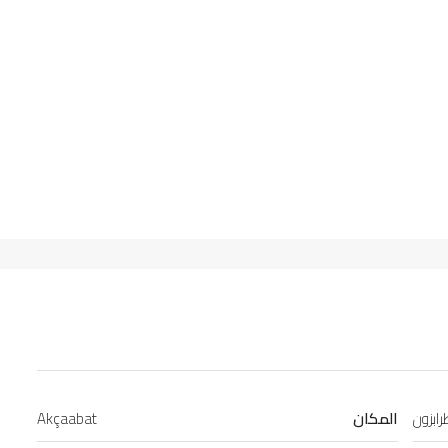
ابزون
المكان
Akçaabat