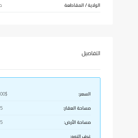
الولاية / المقاطعة
طر
التفاصيل
السعر:
000$
مساحة العقار:
45
مساحة الأرض:
45
غرف النوم: