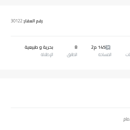
رقم العقار:
30122
145 م2
8
بحرية و طبيعية
ات
المساحة
الطابق
الإطلالة
مام