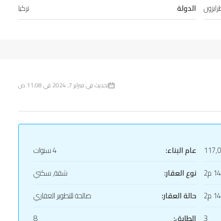
ابزون
الدولة
تركيا
تحديث في فبراير 7, 2024 في 11:08 ص
117,
عام البناء:
4 سنوات
1 م2
نوع العقار:
شقة, سكني
1 م2
حالة العقار:
صالحة للتطوير العقاري
3
الطابق:
8