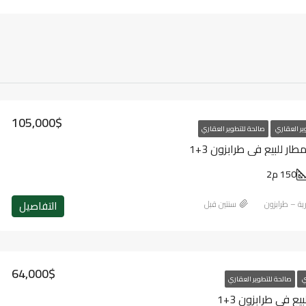
105,000$
ير العقاري
صالحة للتطوير العقاري
ر للبيع في طرابزون 3+1
150 م2
التفاصيل
رية – طرابزون
‏سنتين قبل
64,000$
ي
صالحة للتطوير العقاري
 في طرابزون 3+1