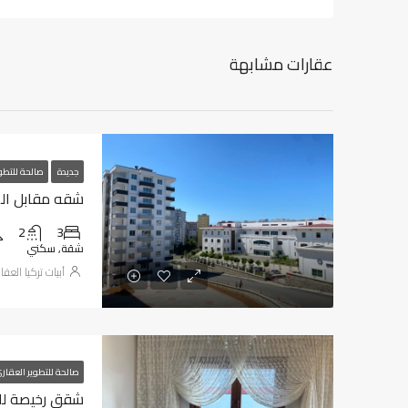
عقارات مشابهة
جديدة
صالحة للتطو
شقه مقابل المطا
2
3
شقة, سكني
أبيات تركيا العقا
صالحة للتطوير العقار
شقق رخيصة للبيع