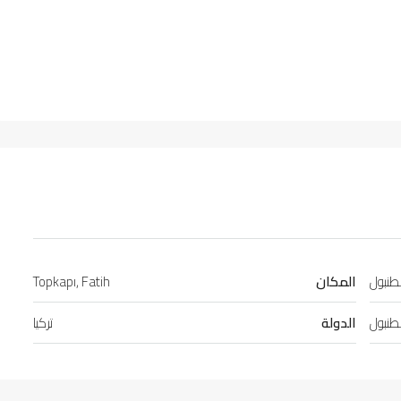
طنبول
المكان
Topkapı, Fatih
طنبول
الدولة
تركيا