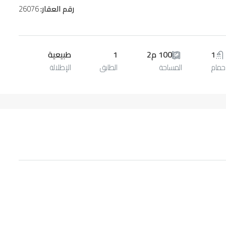
رقم العقار:
26076
1
100 م2
1
طبيعية
حمام
المساحة
الطابق
الإطلالة