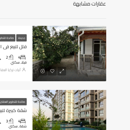
عقارات مشابهة
جديدة
صالحة للتطو
فلل للبيع في اسطنبول 
2
4
فيلا, سكني
أبيات تركيا العق
صالحة للتطوير العقار
شقة كبيرة للبيع
3
4
شقة, سكني