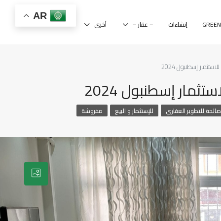
AR
إنشاءات
– عقار –
أخرى
صالحة للتطوير العقاري
للإستثمار و البيع
مفروشة