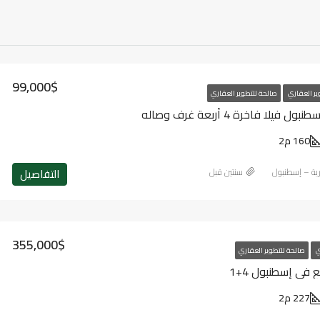
99,000$
ير العقاري
صالحة للتطوير العقاري
فيلا فاخرة 4 أربعة غرف وصاله
160 م2
التفاصيل
ارية – إسطنبول
‏سنتين قبل
355,000$
ي
صالحة للتطوير العقاري
 في إسطنبول 4+1
227 م2