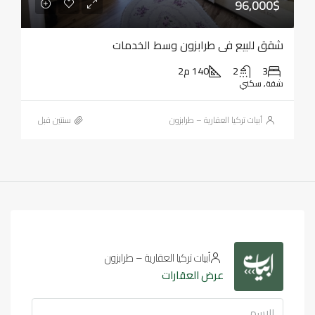
96,000$
شقق للبيع في طرابزون وسط الخدمات
3
2
140 م2
شقة, سكني
أبيات تركيا العقارية – طرابزون
‏سنتين قبل
أبيات تركيا العقارية – طرابزون
عرض العقارات