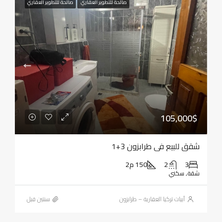
صالحة للتطوير العقاري
صالحة للتطوير العقاري
105,000$
شقق للبيع في طرابزون 3+1
3
2
150 م2
شقة, سكني
أبيات تركيا العقارية – طرابزون
‏سنتين قبل