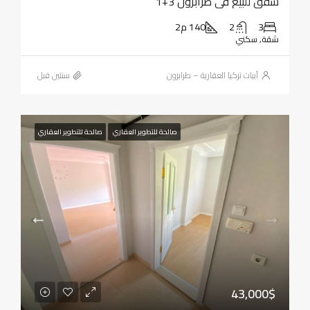
شقق للبيع في طرابزون 3+1
3
2
140 م2
شقة, سكني
أبيات تركيا العقارية – طرابزون
‏سنتين قبل
صالحة للتطوير العقاري
صالحة للتطوير العقاري
43,000$