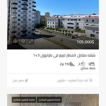
105,000$
شقه مقابل المطار للبيع في طرابزون 3+1
3
2
150 م2
شقة, سكني
أبيات تركيا العقارية – طرابزون
‏سنتين قبل
صالحة للتطوير العقاري
صالحة للتطوير العقاري