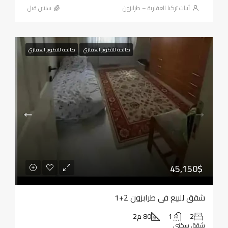
أبيات تركيا العقارية – طرابزون
‏سنتين قبل
صالحة للتطوير العقاري
صالحة للتطوير العقاري
45,150$
شقق للبيع في طرابزون 2+1
2
1
80 م2
شقة, سكني