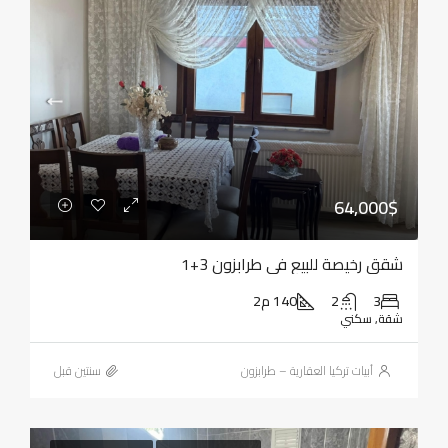
64,000$
شقق رخيصة للبيع في طرابزون 3+1
3
2
140 م2
شقة, سكني
أبيات تركيا العقارية – طرابزون
‏سنتين قبل