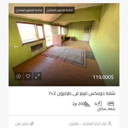
صالحة للتطوير العقاري
صالحة للتطوير العقاري
119,000$
شقة دوبلكس للبيع في طرابزون 2+7
7
4
200 م2
شقة, سكني
أبيات تركيا العقارية – طرابزون
‏سنتين قبل