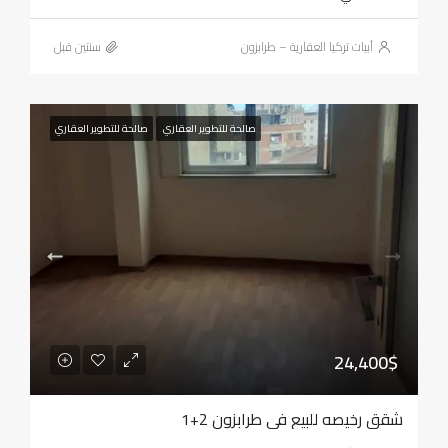
أبيات تركيا العقارية – طرابزون
‏سنتين قبل
صالحة للتطوير العقاري
صالحة للتطوير العقاري
24,400$
شقق رخيصه للبيع في طرابزون 2+1