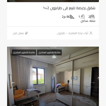
شقق رخيصة للبيع في طرابزون 2+1
2
1
80 م2
شقة, سكني
أبيات تركيا العقارية – طرابزون
‏سنتين قبل
صالحة للتطوير العقاري
صالحة للتطوير العقاري