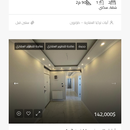
2
1
90 م2
شقة, سكني
أبيات تركيا العقارية – طرابزون
‏سنتين قبل
جديدة
صالحة للتطوير العقاري
صالحة للتطوير العقاري
142,000$