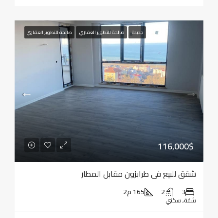
جديدة
صالحة للتطوير العقاري
صالحة للتطوير العقاري
116,000$
شقق للبيع في طرابزون مقابل المطار
3
2
165 م2
شقة, سكني