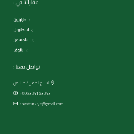
عقاراتنا في :
طرابزون
اسطنبول
سامسون
يالوفا
تواصل معنا :
الشارع الطويل / طرابزون
+905304163043
abyatturkiye@gmail.com