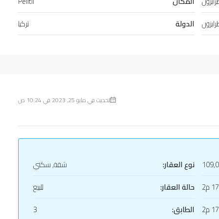
ابزون
المكان
Pelitli
ابزون
الدولة
تركيا
تحديث في مايو 25, 2023 في 10:24 ص
109,
نوع العقار:
شقة, سكني
1 م2
حالة العقار:
للبيع
1 م2
الطابق:
3