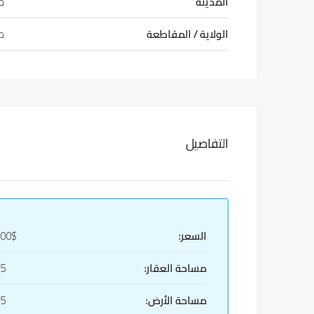
المدينة
طر
الولاية / المقاطعة
طر
التفاصيل
السعر:
000$
مساحة العقار:
75
مساحة الأرض:
75