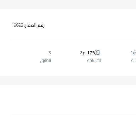
رقم العقار:
19692
1
175 م2
3
لة
المساحة
الطابق