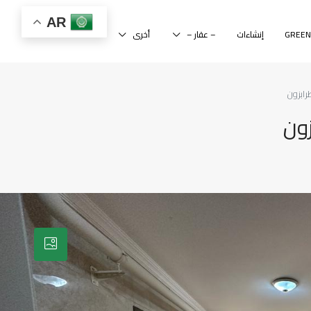
AR
إنشاءات
– عقار –
أخرى
رابزون
ون