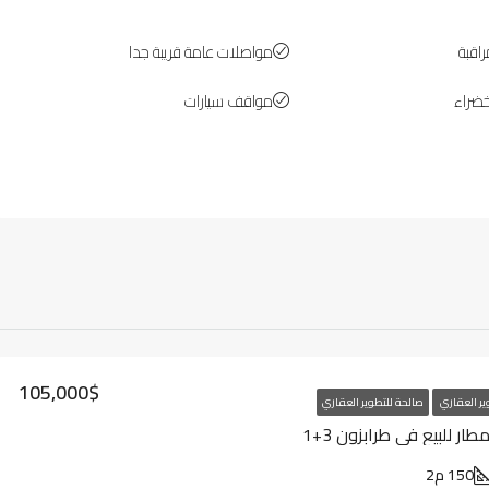
اقبة
مواصلات عامة قريبة جدا
ضراء
مواقف سيارات
105,000$
ير العقاري
صالحة للتطوير العقاري
ر للبيع في طرابزون 3+1
150 م2