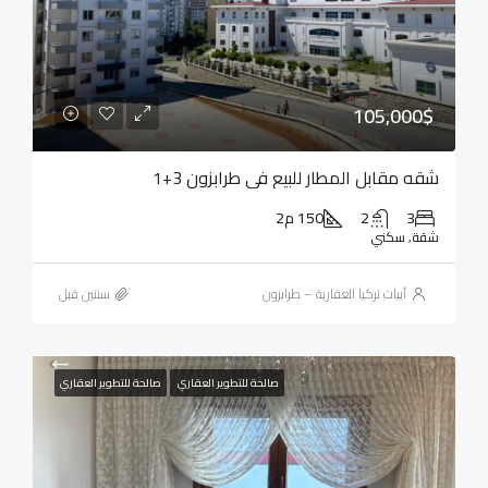
105,000$
شقه مقابل المطار للبيع في طرابزون 3+1
3
2
150 م2
شقة, سكني
أبيات تركيا العقارية – طرابزون
‏سنتين قبل
صالحة للتطوير العقاري
صالحة للتطوير العقاري