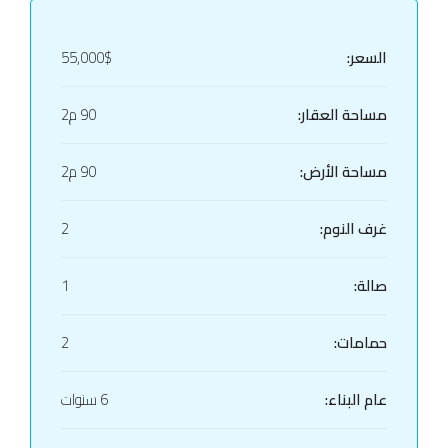
السعر:
55,000$
مساحة العقار:
90 م2
مساحة الأرض:
90 م2
غرف النوم:
2
صالة:
1
حمامات:
2
عام البناء:
6 سنوات