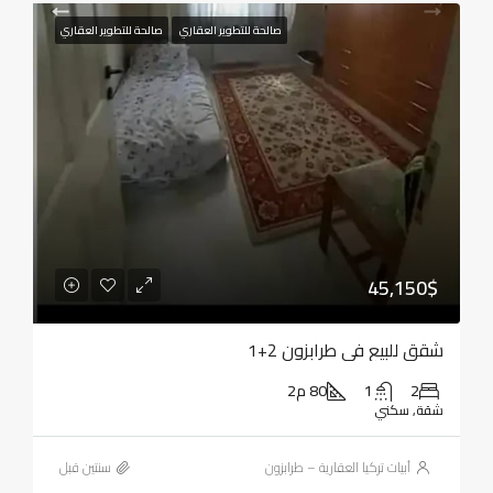
صالحة للتطوير العقاري
صالحة للتطوير العقاري
45,150$
شقق للبيع في طرابزون 2+1
2
1
80 م2
شقة, سكني
أبيات تركيا العقارية – طرابزون
‏سنتين قبل