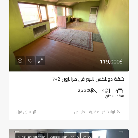
119,000$
شقة دوبلكس للبيع في طرابزون 2+7
7
4
200 م2
شقة, سكني
أبيات تركيا العقارية – طرابزون
‏سنتين قبل
جديدة
صالحة للتطوير العقاري
صالحة للتطوير العقاري