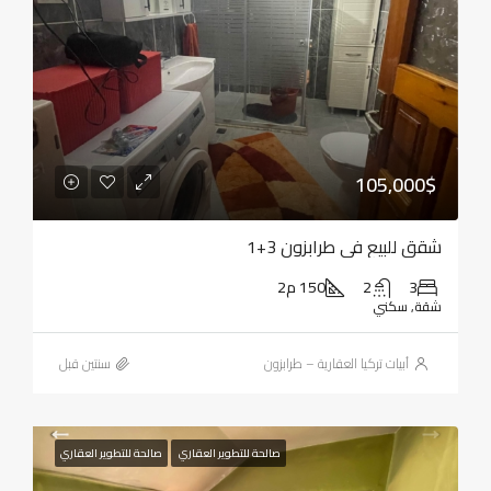
105,000$
شقق للبيع في طرابزون 3+1
3
2
150 م2
شقة, سكني
أبيات تركيا العقارية – طرابزون
‏سنتين قبل
صالحة للتطوير العقاري
صالحة للتطوير العقاري