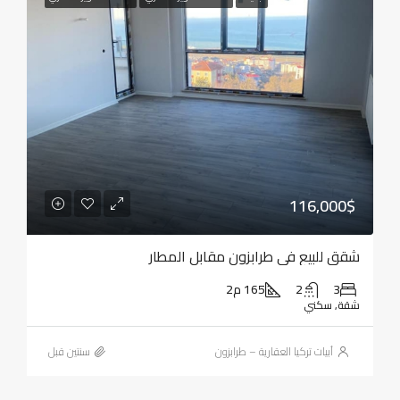
116,000$
شقق للبيع في طرابزون مقابل المطار
3
2
165 م2
شقة, سكني
أبيات تركيا العقارية – طرابزون
‏سنتين قبل