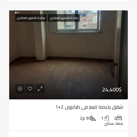
صالحة للتطوير العقاري
صالحة للتطوير العقاري
24,400$
شقق رخيصه للبيع في طرابزون 2+1
2
1
90 م2
شقة, سكني