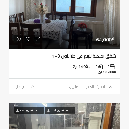
64,000$
شقق رخيصة للبيع في طرابزون 3+1
3
2
140 م2
شقة, سكني
أبيات تركيا العقارية – طرابزون
‏سنتين قبل
صالحة للتطوير العقاري
صالحة للتطوير العقاري