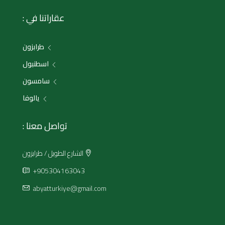
عقاراتنا في :
طرابزون
اسطنبول
سامسون
يالوفا
تواصل معنا :
الشارع الطويل / طرابزون
+905304163043
abyatturkiye@gmail.com