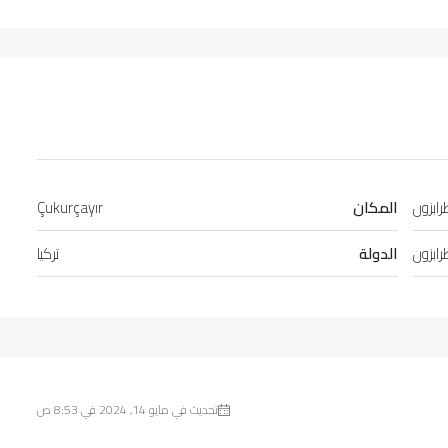
ابزون
المكان
Çukurçayır
ابزون
الدولة
تركيا
تحديث في مايو 14, 2024 في 8:53 ص