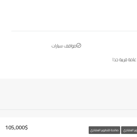
مواقف سيارات
امة قريبة جدا
105,000$
ير العقاري
صالحة للتطوير العقاري