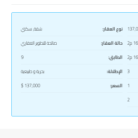
137,
نوع العقار:
شقة, سكني
1 م2
حالة العقار:
صالحة للتطوير العقاري
1 م2
الطابق:
9
3
الإطلالة:
بحرية و طبيعية
1
السعر:
137,000 $
2