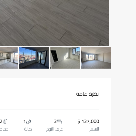
نظرة عامة
2
1
3
137,000 $
السعر
غرف النوم
صالة
حمام