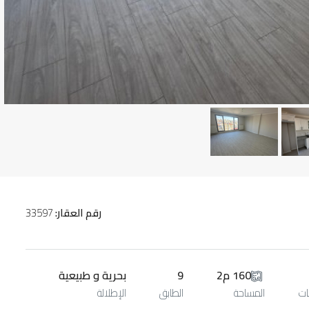
رقم العقار:
33597
160 م2
9
بحرية و طبيعية
ات
المساحة
الطابق
الإطلالة