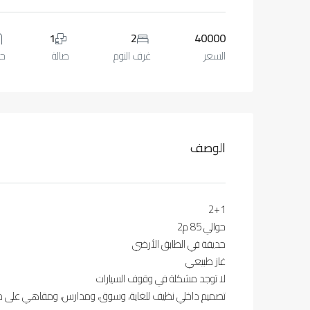
1
2
40000
السعر
غرف النوم
صالة
حم
الوصف
2+1
حوالي 85 م2
حديقة في الطابق الأرضي
غاز طبيعي
لا توجد مشكلة في وقوف السيارات
تصميم داخلي نظيف للغاية، وسوق، ومدارس، ومقاهي على م