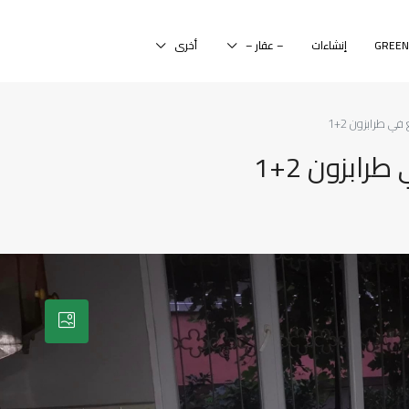
إنشاءات
– عقار –
أخرى
ي طرابزون 2+1
ابزون 2+1