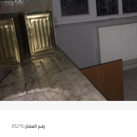
رقم العقار:
35276