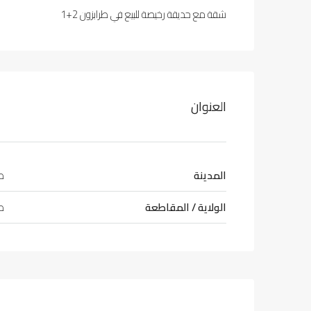
شقة مع حديقة رخيصة للبيع في طرابزون 2+1
العنوان
المدينة
طر
الولاية / المقاطعة
طر