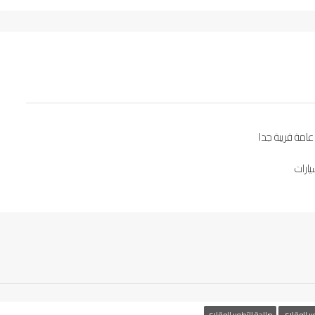
امة قريبة جدا
ارات
ير العقاري
صالحة للتطوير العقاري