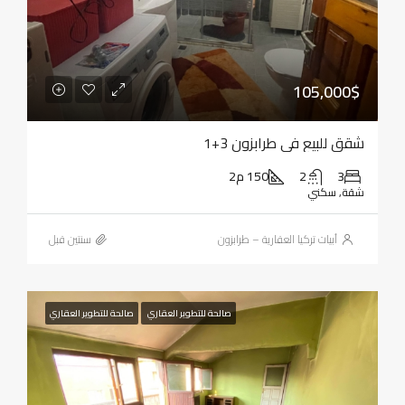
105,000$
شقق للبيع في طرابزون 3+1
3
2
150 م2
شقة, سكني
أبيات تركيا العقارية – طرابزون
‏سنتين قبل
صالحة للتطوير العقاري
صالحة للتطوير العقاري