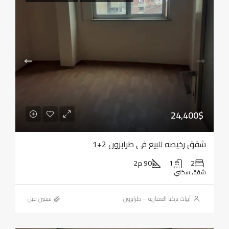
24,400$
شقق رخيصه للبيع في طرابزون 2+1
2
1
90 م2
شقة, سكني
أبيات تركيا العقارية – طرابزون
‏سنتين قبل