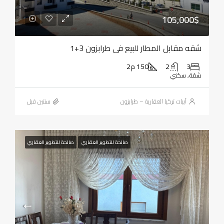
105,000$
شقه مقابل المطار للبيع في طرابزون 3+1
3
2
150 م2
شقة, سكني
أبيات تركيا العقارية – طرابزون
‏سنتين قبل
صالحة للتطوير العقاري
صالحة للتطوير العقاري