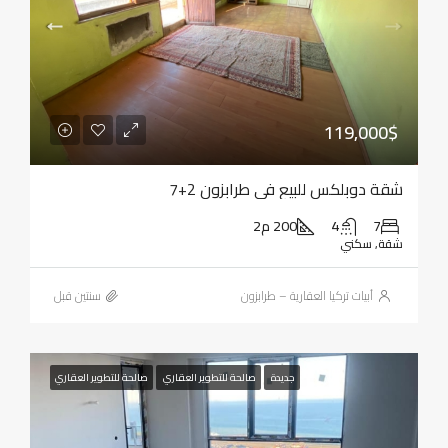
119,000$
شقة دوبلكس للبيع في طرابزون 2+7
7
4
200 م2
شقة, سكني
أبيات تركيا العقارية – طرابزون
‏سنتين قبل
جديدة
صالحة للتطوير العقاري
صالحة للتطوير العقاري