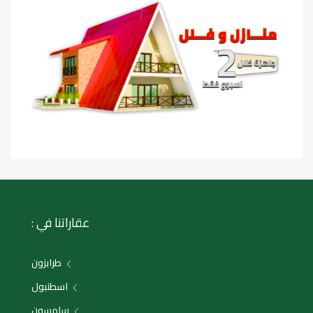
عقاراتنا في :
طرابزون
اسطنبول
سامسون