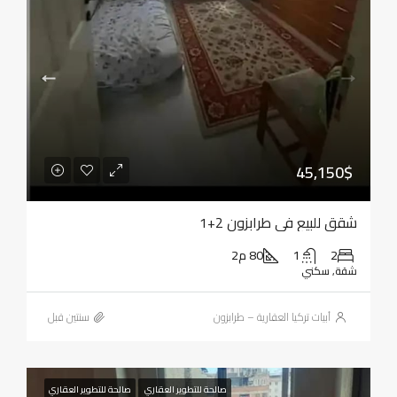
45,150$
شقق للبيع في طرابزون 2+1
2
1
80 م2
شقة, سكني
أبيات تركيا العقارية – طرابزون
‏سنتين قبل
صالحة للتطوير العقاري
صالحة للتطوير العقاري