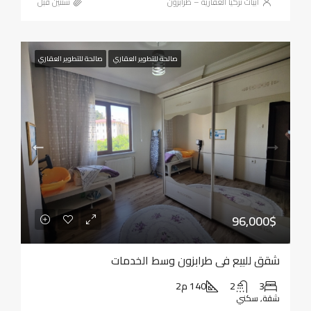
أبيات تركيا العقارية – طرابزون
‏سنتين قبل
صالحة للتطوير العقاري
صالحة للتطوير العقاري
96,000$
شقق للبيع في طرابزون وسط الخدمات
3
2
140 م2
شقة, سكني