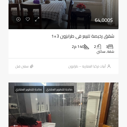
64,000$
شقق رخيصة للبيع في طرابزون 3+1
3
2
140 م2
شقة, سكني
أبيات تركيا العقارية – طرابزون
‏سنتين قبل
صالحة للتطوير العقاري
صالحة للتطوير العقاري