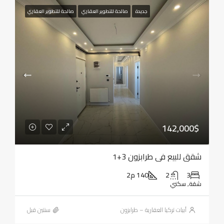
جديدة
صالحة للتطوير العقاري
صالحة للتطوير العقاري
142,000$
شقق للبيع في طرابزون 3+1
3
2
140 م2
شقة, سكني
أبيات تركيا العقارية – طرابزون
‏سنتين قبل