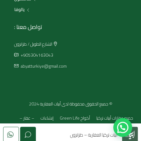
يالوفا
تواصل معنا :
الشارع الطويل / طرابزون
+905304163043
abyatturkiye@gmail.com
© جميع الحقوق محفوظة لدى أبيات العقارية 2024
جميع عقارات أبيات تركيا
أكواخ Green Life
إنشاءات
– عقار –
أخرى
تواصل مع مستشارك العقاري
أبيات تركيا العقارية – طرابزون