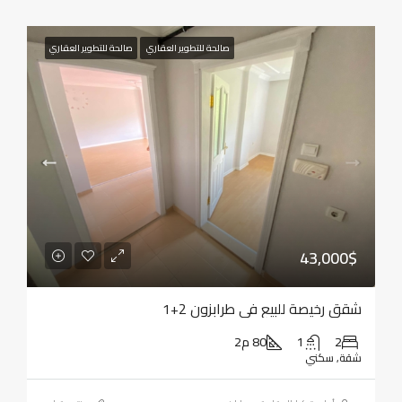
صالحة للتطوير العقاري
صالحة للتطوير العقاري
43,000$
شقق رخيصة للبيع في طرابزون 2+1
2
1
80 م2
شقة, سكني