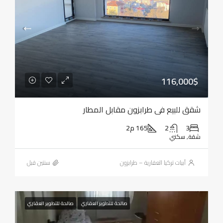
116,000$
شقق للبيع في طرابزون مقابل المطار
3
2
165 م2
شقة, سكني
أبيات تركيا العقارية – طرابزون
‏سنتين قبل
صالحة للتطوير العقاري
صالحة للتطوير العقاري