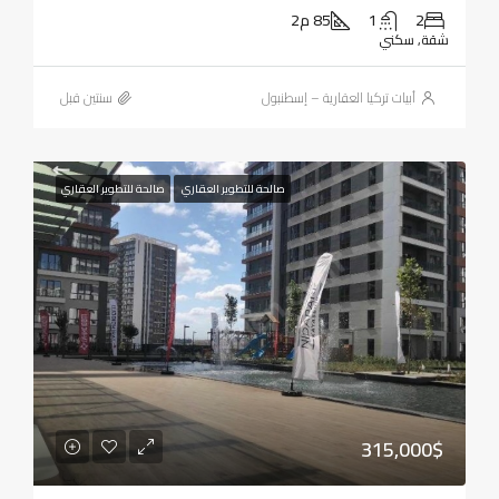
2
1
85 م2
شقة, سكني
أبيات تركيا العقارية – إسطنبول
‏سنتين قبل
صالحة للتطوير العقاري
صالحة للتطوير العقاري
315,000$