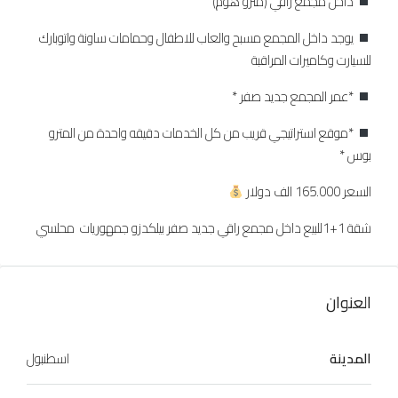
داخل مجمع راقي (مترو هوم)
يوجد داخل المجمع مسبح والعاب للاطفال وحمامات ساونة واتوبارك
للسيارت وكاميرات المراقبة
*عمر المجمع جديد صفر *
*موقع استراتيجي قريب من كل الخدمات دقيقه واحدة من المترو
بوس *
السعر 165.000 الف دولار
شقة 1+1للبيع داخل مجمع راقي جديد صفر بيلكدزو جمهوريات محلسي
العنوان
المدينة
اسطنبول