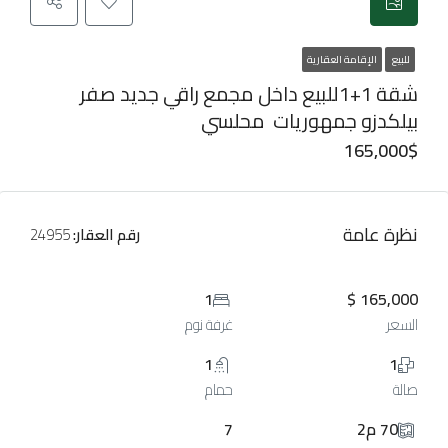
للبيع
الإقامة العقارية
شقة 1+1للبيع داخل مجمع راقي جديد صفر
بيلكدزو جمهوريات محلسي
165,000$
نظرة عامة
رقم العقار:
24955
1
165,000 $
السعر
غرفة نوم
1
1
صالة
حمام
70 م2
7