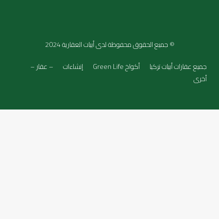
© جميع الحقوق محفوظة لدى أبيات العقارية 2024
جميع عقارات أبيات تركيا
أكواخ Green Life
إنشاءات
– عقار –
أخرى