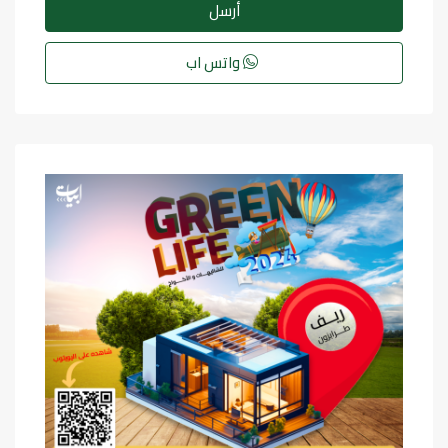
أرسل
واتس اب