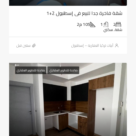
شقة فاخرة جدا للبيع في إسطنبول 2+1
2
1
105 م2
شقة, سكني
أبيات تركيا العقارية – إسطنبول
‏سنتين قبل
صالحة للتطوير العقاري
صالحة للتطوير العقاري