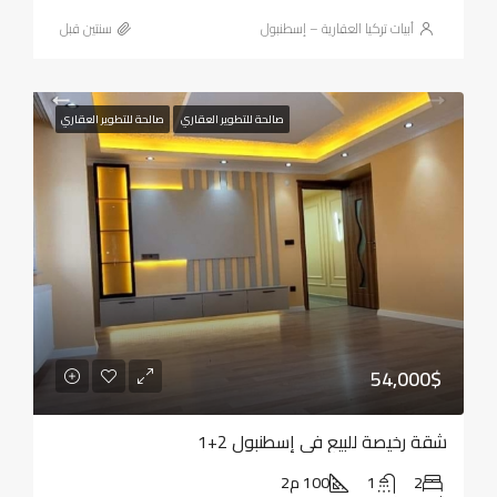
أبيات تركيا العقارية – إسطنبول
‏سنتين قبل
صالحة للتطوير العقاري
صالحة للتطوير العقاري
54,000$
شقة رخيصة للبيع في إسطنبول 2+1
2
1
100 م2