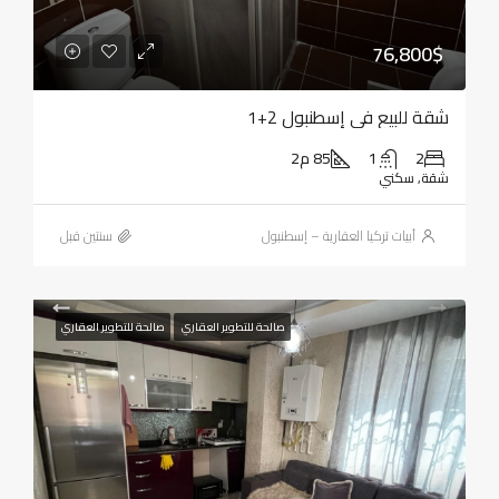
76,800$
شقة للبيع في إسطنبول 2+1
2
1
85 م2
شقة, سكني
أبيات تركيا العقارية – إسطنبول
‏سنتين قبل
صالحة للتطوير العقاري
صالحة للتطوير العقاري