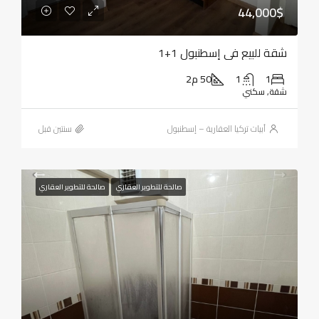
44,000$
شقة للبيع في إسطنبول 1+1
1
1
50 م2
شقة, سكني
أبيات تركيا العقارية – إسطنبول
‏سنتين قبل
صالحة للتطوير العقاري
صالحة للتطوير العقاري