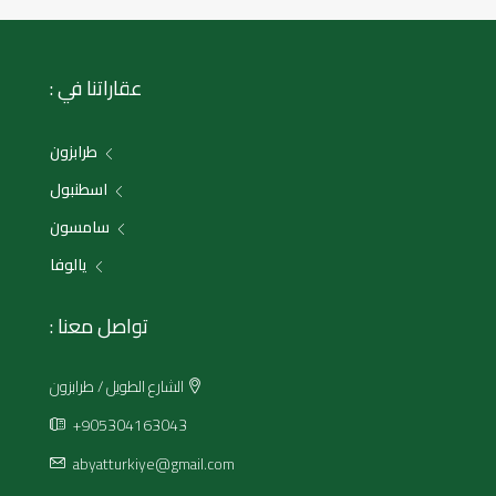
عقاراتنا في :
طرابزون
اسطنبول
سامسون
يالوفا
تواصل معنا :
الشارع الطويل / طرابزون
+905304163043
abyatturkiye@gmail.com