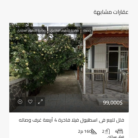
عقارات مشابهة
جديدة
صالحة للتطوير العقاري
صالحة للتطوير العقاري
99,000$
فلل للبيع في اسطنبول فيلا فاخرة 4 أربعة غرف وصاله
4
2
160 م2
فيلا, سكني