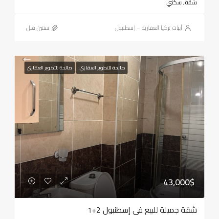
شقة, سكني
أبيات تركيا العقارية – إسطنبول
‏سنتين قبل
صالحة للتطوير العقاري
صالحة للتطوير العقاري
43,000$
شقة جميلة للبيع في إسطنبول 2+1