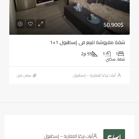
50,900$
شقة مفروشة للبيع في إسطنبول 1+1
1
1
55 م2
شقة, سكني
أبيات تركيا العقارية – إسطنبول
‏سنتين قبل
أبيات تركيا العقارية – إسطنبول