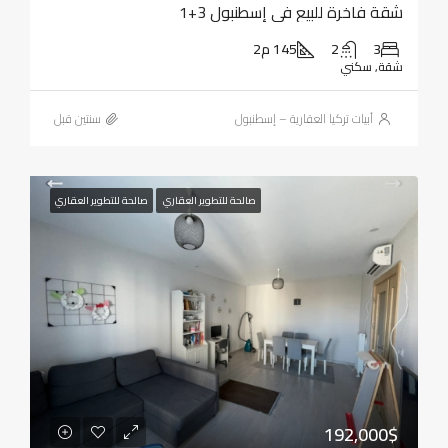
شقة فاخرة للبيع في إسطنبول 3+1
3
2
145 م2
شقة, سكني
أبيات تركيا العقارية – إسطنبول
‏سنتين قبل
صالحة للتطوير العقاري
صالحة للتطوير العقاري
192,000$