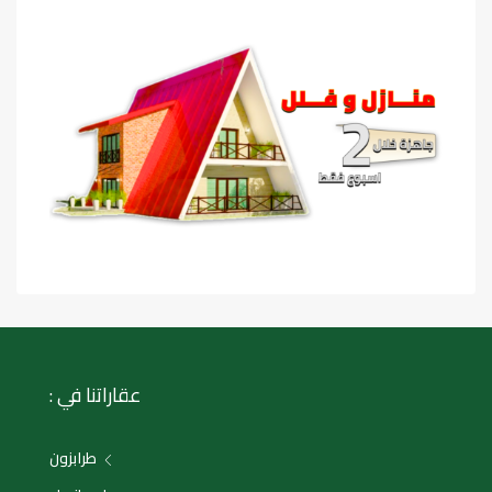
عقاراتنا في :
طرابزون