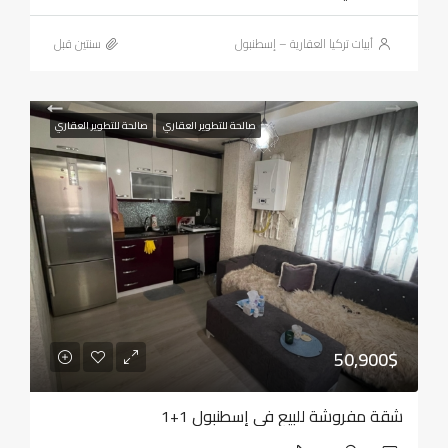
أبيات تركيا العقارية – إسطنبول
‏سنتين قبل
صالحة للتطوير العقاري
صالحة للتطوير العقاري
50,900$
شقة مفروشة للبيع في إسطنبول 1+1