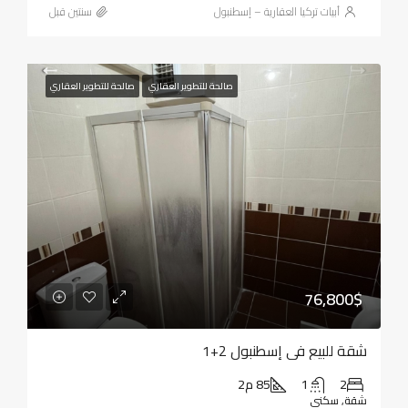
أبيات تركيا العقارية – إسطنبول
‏سنتين قبل
صالحة للتطوير العقاري
صالحة للتطوير العقاري
76,800$
شقة للبيع في إسطنبول 2+1
2
1
85 م2
شقة, سكني