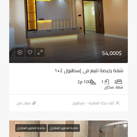
54,000$
شقة رخيصة للبيع في إسطنبول 2+1
2
1
100 م2
شقة, سكني
أبيات تركيا العقارية – إسطنبول
‏سنتين قبل
صالحة للتطوير العقاري
صالحة للتطوير العقاري