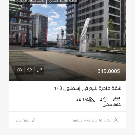
صالحة للتطوير العقاري
صالحة للتطوير العقاري
315,000$
شقة فاخرة للبيع في إسطنبول 3+1
3
2
145 م2
شقة, سكني
أبيات تركيا العقارية – إسطنبول
‏سنتين قبل