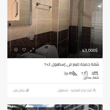
43,000$
شقة جميلة للبيع في إسطنبول 2+1
2
1
85 م2
شقة, سكني
أبيات تركيا العقارية – إسطنبول
‏سنتين قبل