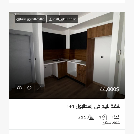
صالحة للتطوير العقاري
صالحة للتطوير العقاري
44,000$
شقة للبيع في إسطنبول 1+1
1
1
50 م2
شقة, سكني