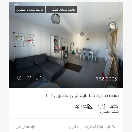
صالحة للتطوير العقاري
صالحة للتطوير العقاري
192,000$
شقة فاخرة جدا للبيع في إسطنبول 2+1
2
1
105 م2
شقة, سكني
أبيات تركيا العقارية – إسطنبول
‏سنتين قبل