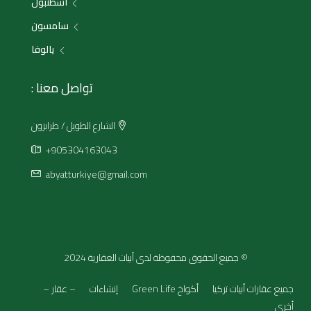
اسطنبول
سامسون
يالوفا
تواصل معنا :
الشارع الطويل / طرابزون
+905304163043
abyatturkiye@gmail.com
© جميع الحقوق محفوظة لدى أبيات العقارية 2024
جميع عقارات أبيات تركيا
أكواخ Green Life
إنشاءات
– عقار –
أخرى