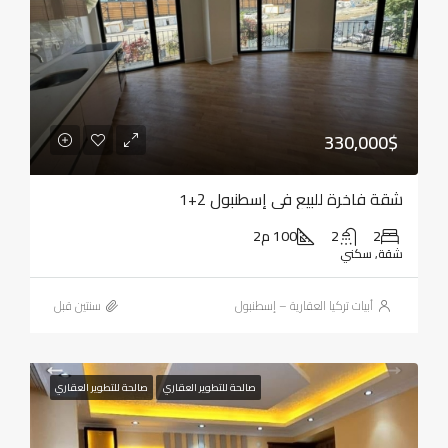
330,000$
شقة فاخرة للبيع في إسطنبول 2+1
2
2
100 م2
شقة, سكني
أبيات تركيا العقارية – إسطنبول
‏سنتين قبل
صالحة للتطوير العقاري
صالحة للتطوير العقاري