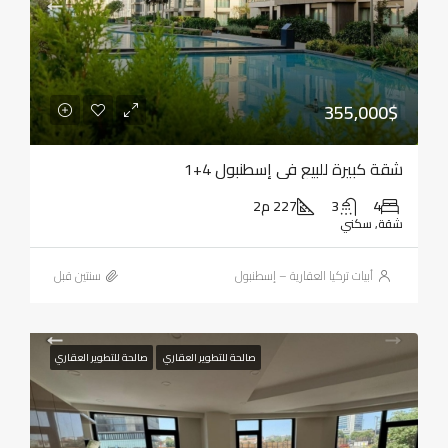
355,000$
شقة كبيرة للبيع في إسطنبول 4+1
4
3
227 م2
شقة, سكني
أبيات تركيا العقارية – إسطنبول
‏سنتين قبل
صالحة للتطوير العقاري
صالحة للتطوير العقاري