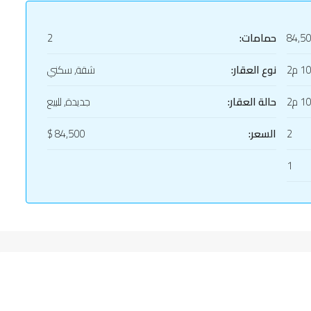
84,5
حمامات:
2
1 م2
نوع العقار:
شقة, سكني
1 م2
حالة العقار:
جديدة, للبيع
2
السعر:
84,500 $
1