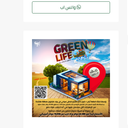
واتس اب