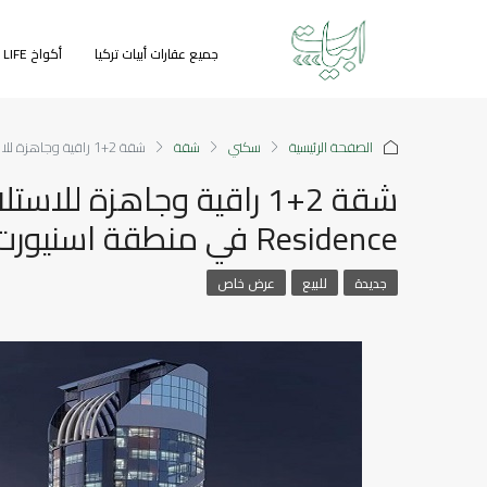
جميع عقارات أبيات تركيا
أكواخ GREEN LIFE
الصفحة الرئيسية
سكني
شقة
شقة 2+1 راقية وجاهزة للاستلام ضمن مشروع Phantom Residence في منطقة اسنيورت
Residence في منطقة اسنيورت
جديدة
للبيع
عرض خاص