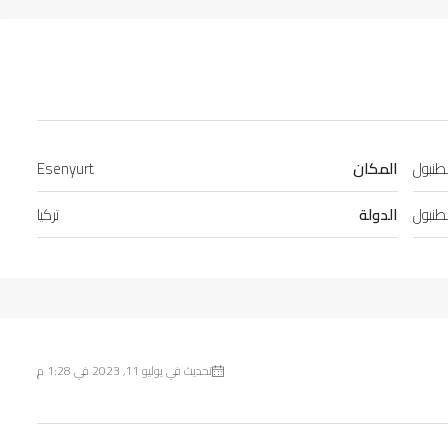
طنبول
المكان
Esenyurt
طنبول
الدولة
تركيا
تحديث في يوليو 11, 2023 في 1:28 م