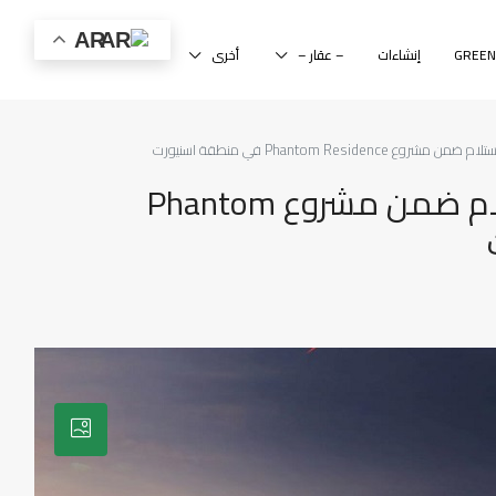
AR
إنشاءات
– عقار –
أخرى
شقة 2+1 راقية وجاهزة للاستلام ضمن مشروع Phantom