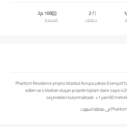
1
2
100 م2
ة
حمامات
المساحة
Phantom Residence projesi İstanbul Avrupa yakası Esenyurt’ta 
edilen ve 4 bloktan oluşan projede toplam daire sayısı 4
seçenekleri bulunmaktadır. +1 yani 80 metr