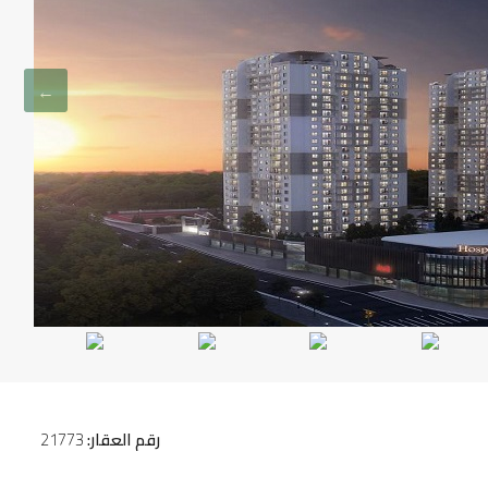
رقم العقار:
21773