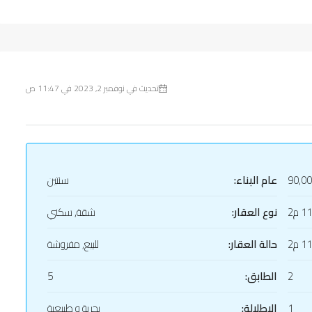
تحديث في نوفمبر 2, 2023 في 11:47 ص
90,0
عام البناء:
سنتين
1 م2
نوع العقار:
شقة, سكني
1 م2
حالة العقار:
للبيع, مفروشة
2
الطابق:
5
1
الإطلالة:
بحرية و طبيعية