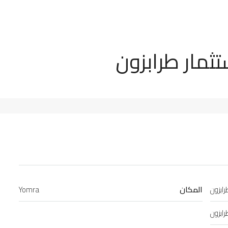
ابزون
المكان
Yomra
ابزون