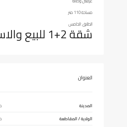
غرفتين وصالة
مساحة 110 متر
الطابق :الخامس
شقة 2+1 للبيع والاستثمار طرابزون
العنوان
المدينة
طر
الولاية / المقاطعة
طر