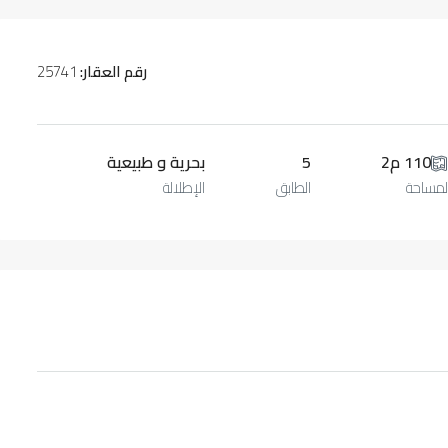
رقم العقار:
25741
110 م2
5
بحرية و طبيعية
لمساحة
الطابق
الإطلالة