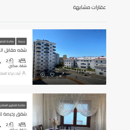
عقارات مشابهة
جديدة
صالحة للتطو
شقه مقابل المطا
2
3
شقة, سكني
أبيات تركيا العقا
صالحة للتطوير العقار
شقق رخيصة للبيع
2
3
شقة, سكني