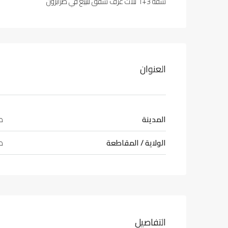
شقة 3+1 ثلاث غرف شقق للبيع في طرابزون
العنوان
المدينة
طر
الولاية / المقاطعة
طر
التفاصيل