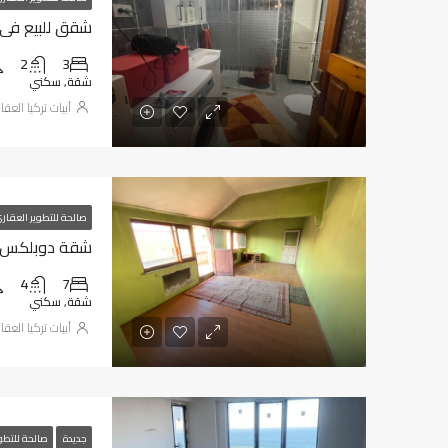
شقق للبيع في طر
2
3
شقة, سكني
أبيات تركيا العقا
صالحة للتطوير العقار
شقة دوبلكس للب
4
7
شقة, سكني
أبيات تركيا العقا
جديدة
صالحة للتطو