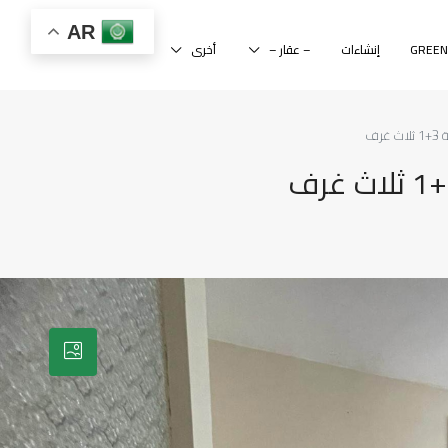
AR
إنشاءات
– عقار –
أخرى
رف