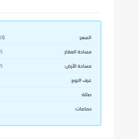
السعر:
00$
مساحة العقار:
25
مساحة الأرض:
25
غرف النوم:
صالة:
حمامات: