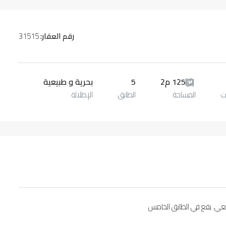
رقم العقار:
31515
125 م2
5
بحرية و طبيعية
ت
المساحة
الطابق
الإطلالة