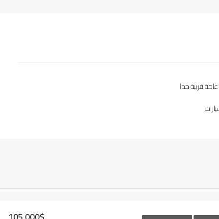
امة قريبة جدا
ارات
105,000$