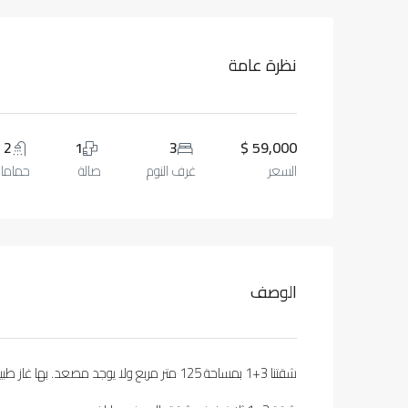
نظرة عامة
2
1
3
59,000 $
السعر
غرف النوم
صالة
حماما
الوصف
شقتنا 3+1 بمساحة 125 متر مربع ولا يوجد مصعد. بها غاز طبيعي. يقع في الطابق الخامس