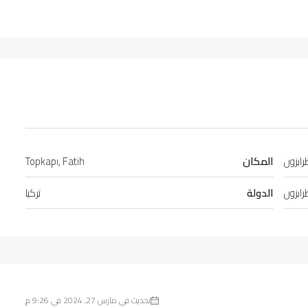
ابزون
المكان
Topkapı, Fatih
ابزون
الدولة
تركيا
تحديث في مارس 27, 2024 في 9:26 م