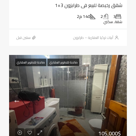
شقق رخيصة للبيع في طرابزون 3+1
3
2
140 م2
شقة, سكني
أبيات تركيا العقارية – طرابزون
‏سنتين قبل
صالحة للتطوير العقاري
صالحة للتطوير العقاري
105,000$