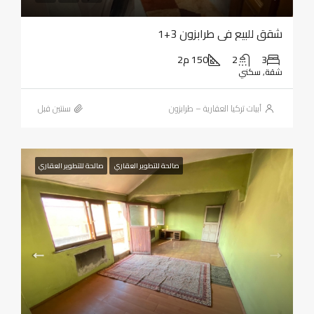
شقق للبيع في طرابزون 3+1
3
2
150 م2
شقة, سكني
أبيات تركيا العقارية – طرابزون
‏سنتين قبل
صالحة للتطوير العقاري
صالحة للتطوير العقاري