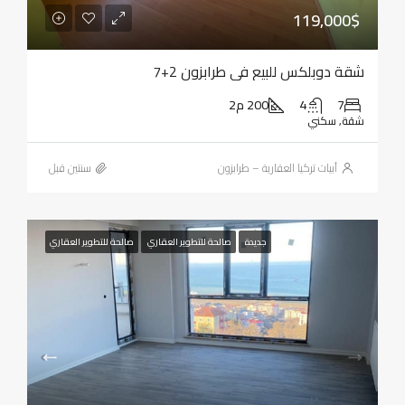
119,000$
شقة دوبلكس للبيع في طرابزون 2+7
7
4
200 م2
شقة, سكني
أبيات تركيا العقارية – طرابزون
‏سنتين قبل
جديدة
صالحة للتطوير العقاري
صالحة للتطوير العقاري