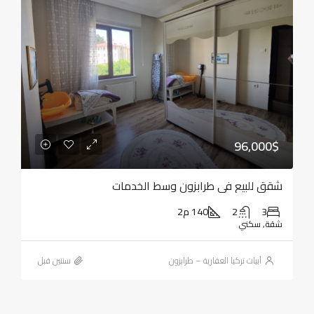
96,000$
شقق للبيع في طرابزون وسط الخدمات
3
2
140 م2
شقة, سكني
أبيات تركيا العقارية – طرابزون
‏سنتين قبل