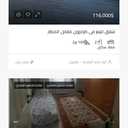
116,000$
شقق للبيع في طرابزون مقابل المطار
3
2
165 م2
شقة, سكني
أبيات تركيا العقارية – طرابزون
‏سنتين قبل
صالحة للتطوير العقاري
صالحة للتطوير العقاري