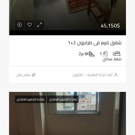
45,150$
شقق للبيع في طرابزون 2+1
2
1
80 م2
شقة, سكني
أبيات تركيا العقارية – طرابزون
‏سنتين قبل
صالحة للتطوير العقاري
صالحة للتطوير العقاري