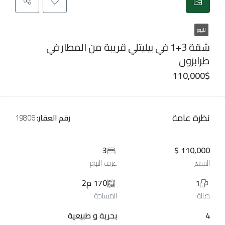
للبيع
شقة 3+1 في بيليتلي قريبة من المطار في
طرابزون
110,000$
نظرة عامة
رقم العقار:
19806
3
110,000 $
السعر
غرف النوم
1
170 م2
صالة
المساحة
4
بحرية و طبيعية