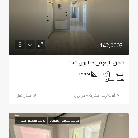
142,000$
شقق للبيع في طرابزون 3+1
3
2
140 م2
شقة, سكني
أبيات تركيا العقارية – طرابزون
‏سنتين قبل
صالحة للتطوير العقاري
صالحة للتطوير العقاري