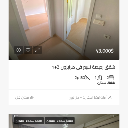
43,000$
شقق رخيصة للبيع في طرابزون 2+1
2
1
80 م2
شقة, سكني
أبيات تركيا العقارية – طرابزون
‏سنتين قبل
صالحة للتطوير العقاري
صالحة للتطوير العقاري