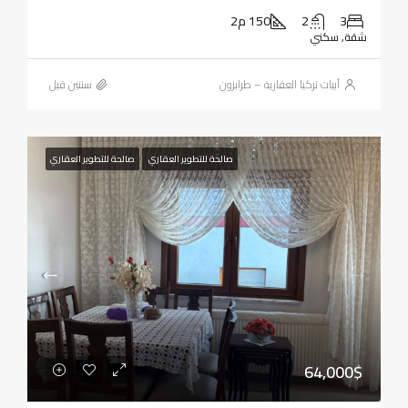
3
2
150 م2
شقة, سكني
أبيات تركيا العقارية – طرابزون
‏سنتين قبل
صالحة للتطوير العقاري
صالحة للتطوير العقاري
64,000$