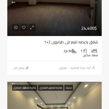
24,400$
شقق رخيصه للبيع في طرابزون 2+1
2
1
90 م2
شقة, سكني
أبيات تركيا العقارية – طرابزون
‏سنتين قبل
جديدة
صالحة للتطوير العقاري
صالحة للتطوير العقاري