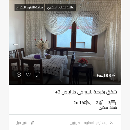
صالحة للتطوير العقاري
صالحة للتطوير العقاري
64,000$
شقق رخيصة للبيع في طرابزون 3+1
3
2
140 م2
شقة, سكني
أبيات تركيا العقارية – طرابزون
‏سنتين قبل