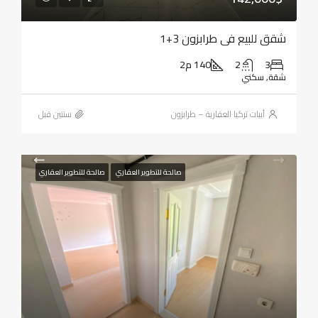
شقق للبيع في طرابزون 3+1
3
2
140 م2
شقة, سكني
أبيات تركيا العقارية – طرابزون
‏سنتين قبل
صالحة للتطوير العقاري
صالحة للتطوير العقاري