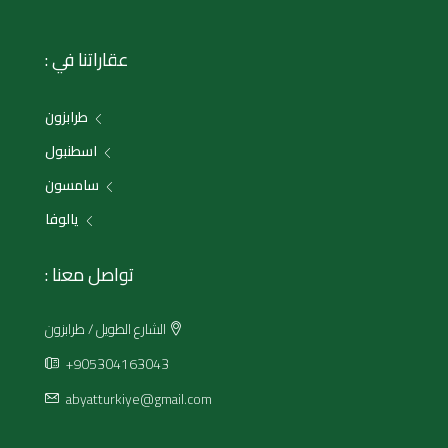
عقاراتنا في :
طرابزون
اسطنبول
سامسون
يالوفا
تواصل معنا :
الشارع الطويل / طرابزون
+905304163043
abyatturkiye@gmail.com