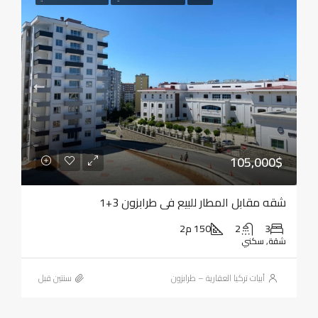
105,000$
شقه مقابل المطار للبيع في طرابزون 3+1
3
2
150 م2
شقة, سكني
أبيات تركيا العقارية – طرابزون
‏سنتين قبل