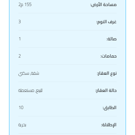
مساحة الأرض:
155 م2
غرف النوم:
3
صالة:
1
حمامات:
2
نوع العقار:
شقة, سكني
حالة العقار:
للبيع, مستعملة
الطابق:
10
الإطلالة:
بحرية