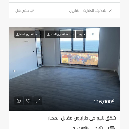
أبيات تركيا العقارية – طرابزون
‏سنتين قبل
جديدة
صالحة للتطوير العقاري
صالحة للتطوير العقاري
116,000$
شقق للبيع في طرابزون مقابل المطار
3
2
165 م2