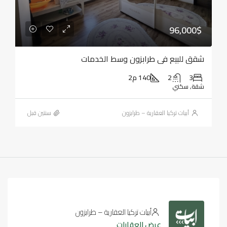
96,000$
شقق للبيع في طرابزون وسط الخدمات
3
2
140 م2
شقة, سكني
أبيات تركيا العقارية – طرابزون
‏سنتين قبل
أبيات تركيا العقارية – طرابزون
عرض العقارات