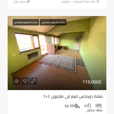
أبيات تركيا العقارية – طرابزون
‏سنتين قبل
صالحة للتطوير العقاري
صالحة للتطوير العقاري
119,000$
شقة دوبلكس للبيع في طرابزون 2+7
7
4
200 م2
شقة, سكني