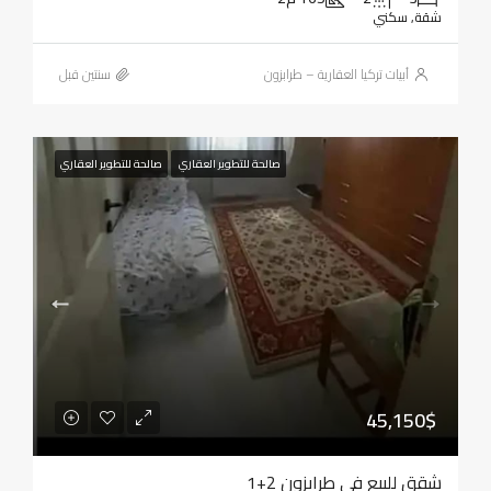
شقة, سكني
أبيات تركيا العقارية – طرابزون
‏سنتين قبل
صالحة للتطوير العقاري
صالحة للتطوير العقاري
45,150$
شقق للبيع في طرابزون 2+1