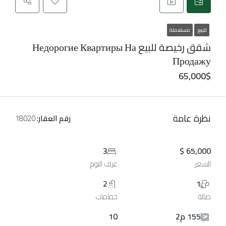
للبيع
مستعملة
شقق رخيصة للبيع Недорогие Квартиры На
Продажу
65,000$
نظرة عامة
رقم العقار:
18020
3
65,000 $
السعر
غرف النوم
2
1
صالة
حمامات
155 م2
10