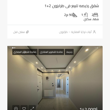
شقق رخيصه للبيع في طرابزون 2+1
2
1
90 م2
شقة, سكني
أبيات تركيا العقارية – طرابزون
‏سنتين قبل
جديدة
صالحة للتطوير العقاري
صالحة للتطوير العقاري
142,000$