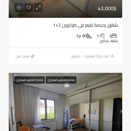
43,000$
شقق رخيصة للبيع في طرابزون 2+1
2
1
80 م2
شقة, سكني
أبيات تركيا العقارية – طرابزون
‏سنتين قبل
صالحة للتطوير العقاري
صالحة للتطوير العقاري