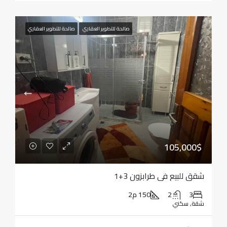
صالحة للتطوير العقاري
صالحة للتطوير العقاري
105,000$
شقق للبيع في طرابزون 3+1
3
2
150 م2
شقة, سكني