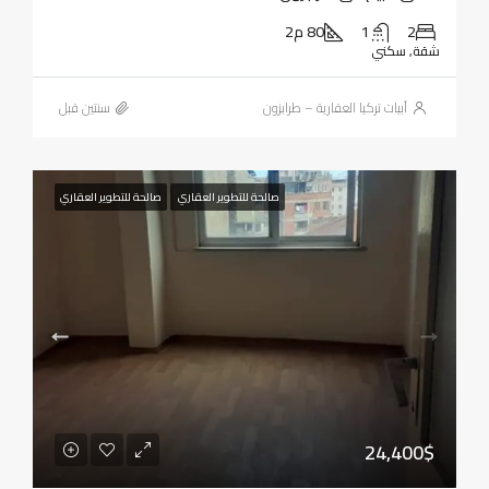
2
1
80 م2
شقة, سكني
أبيات تركيا العقارية – طرابزون
‏سنتين قبل
صالحة للتطوير العقاري
صالحة للتطوير العقاري
24,400$