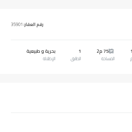
رقم العقار:
35901
75 م2
1
بحرية و طبيعية
المساحة
الطابق
الإطلالة