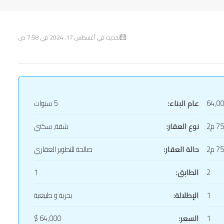
تحديث في أغسطس 17, 2024 في 7:58 ص
64,0
عام البناء:
5 سنوات
75 م2
نوع العقار:
شقة, سكني
75 م2
حالة العقار:
صالحة للتطوير العقاري
2
الطابق:
1
1
الإطلالة:
بحرية و طبيعية
1
السعر:
64,000 $