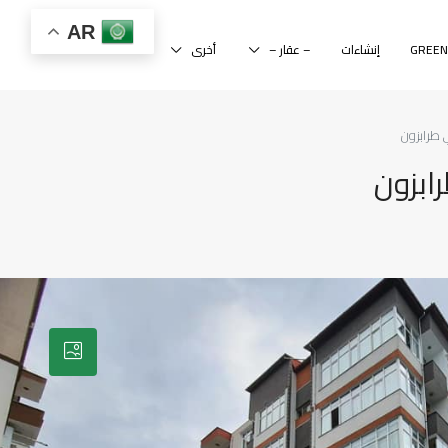
AR
إنشاءات
– عقار –
أخرى
 طرابزون
ابزون