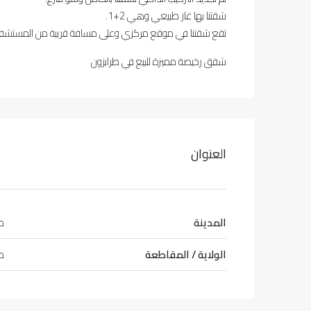
شقتنا بها غاز طبيعي وهي 2+1.
تقع شقتنا في موقع مركزي وعلى مسافة قريبة من المستشفيا
شقق رخيصة مميزة للبيع في طرابزون
العنوان
المدينة
طر
الولاية / المقاطعة
طر