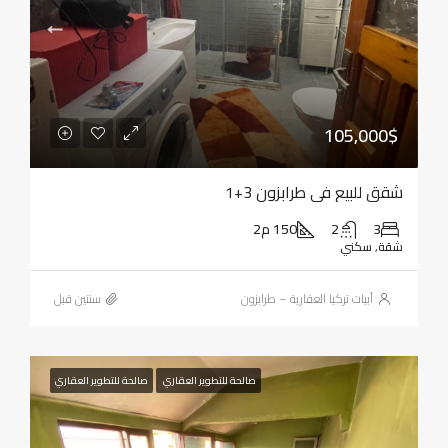
105,000$
شقق للبيع في طرابزون 3+1
3
2
150 م2
شقة, سكني
أبيات تركيا العقارية – طرابزون
‏سنتين قبل
صالحة للتطوير العقاري
صالحة للتطوير العقاري