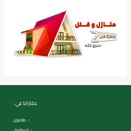
عقاراتنا في :
طرابزون
اسطنبول