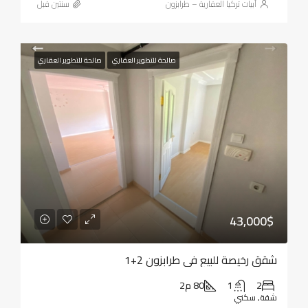
أبيات تركيا العقارية – طرابزون
‏سنتين قبل
صالحة للتطوير العقاري
صالحة للتطوير العقاري
43,000$
شقق رخيصة للبيع في طرابزون 2+1
2
1
80 م2
شقة, سكني