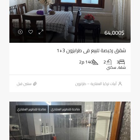
64,000$
شقق رخيصة للبيع في طرابزون 3+1
3
2
140 م2
شقة, سكني
أبيات تركيا العقارية – طرابزون
‏سنتين قبل
صالحة للتطوير العقاري
صالحة للتطوير العقاري