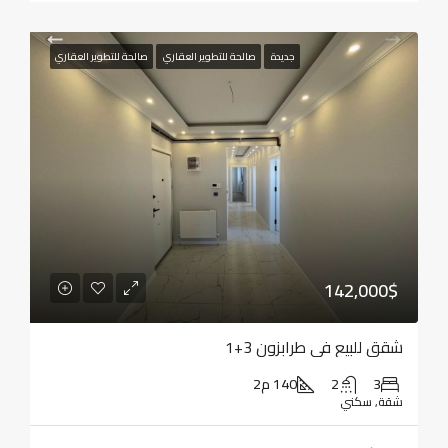
جديدة
صالحة للتطوير العقاري
صالحة للتطوير العقاري
142,000$
شقق للبيع في طرابزون 3+1
3
2
140 م2
شقة, سكني