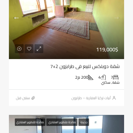
119,000$
شقة دوبلكس للبيع في طرابزون 2+7
7
4
200 م2
شقة, سكني
أبيات تركيا العقارية – طرابزون
‏سنتين قبل
جديدة
صالحة للتطوير العقاري
صالحة للتطوير العقاري