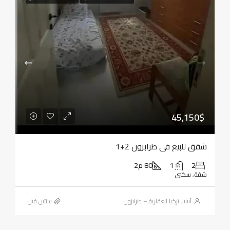
45,150$
شقق للبيع في طرابزون 2+1
2
1
80 م2
شقة, سكني
أبيات تركيا العقارية – طرابزون
‏سنتين قبل