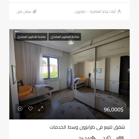
أبيات تركيا العقارية – طرابزون
‏سنتين قبل
صالحة للتطوير العقاري
صالحة للتطوير العقاري
96,000$
شقق للبيع في طرابزون وسط الخدمات
3
2
140 م2