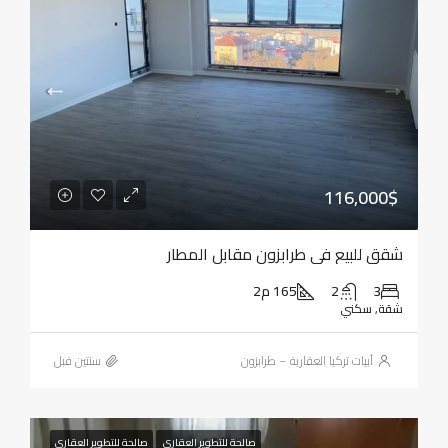
116,000$
شقق للبيع في طرابزون مقابل المطار
3
2
165 م2
شقة, سكني
أبيات تركيا العقارية – طرابزون
‏سنتين قبل
صالحة للتطوير العقاري
صالحة للتطوير العقاري