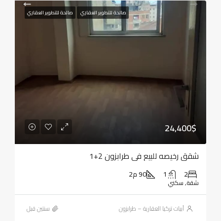
صالحة للتطوير العقاري
صالحة للتطوير العقاري
24,400$
شقق رخيصه للبيع في طرابزون 2+1
2
1
90 م2
شقة, سكني
أبيات تركيا العقارية – طرابزون
‏سنتين قبل