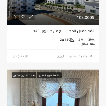
105,000$
شقه مقابل المطار للبيع في طرابزون 3+1
3
2
150 م2
شقة, سكني
أبيات تركيا العقارية – طرابزون
‏سنتين قبل
صالحة للتطوير العقاري
صالحة للتطوير العقاري