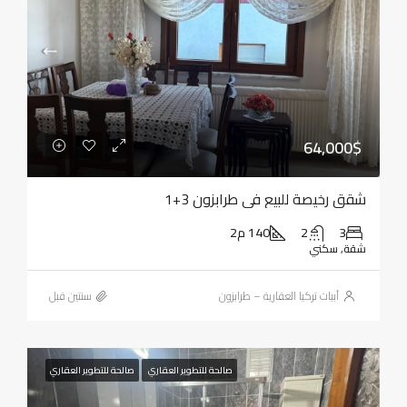
64,000$
شقق رخيصة للبيع في طرابزون 3+1
3
2
140 م2
شقة, سكني
أبيات تركيا العقارية – طرابزون
‏سنتين قبل
صالحة للتطوير العقاري
صالحة للتطوير العقاري