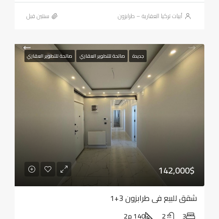
أبيات تركيا العقارية – طرابزون
‏سنتين قبل
جديدة
صالحة للتطوير العقاري
صالحة للتطوير العقاري
142,000$
شقق للبيع في طرابزون 3+1
3
2
140 م2