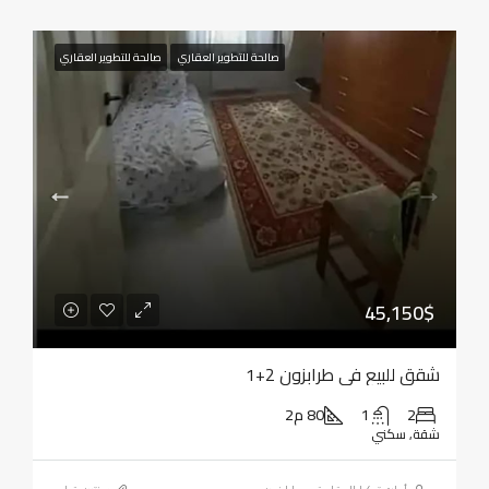
صالحة للتطوير العقاري
صالحة للتطوير العقاري
45,150$
شقق للبيع في طرابزون 2+1
2
1
80 م2
شقة, سكني