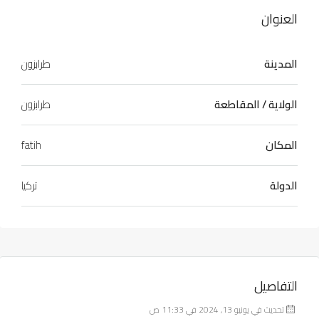
العنوان
المدينة
طرابزون
الولاية / المقاطعة
طرابزون
المكان
fatih
الدولة
تركيا
التفاصيل
تحديث في يونيو 13, 2024 في 11:33 ص