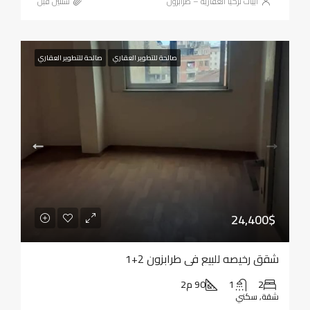
أبيات تركيا العقارية – طرابزون
‏سنتين قبل
صالحة للتطوير العقاري
صالحة للتطوير العقاري
24,400$
شقق رخيصه للبيع في طرابزون 2+1
2
1
90 م2
شقة, سكني