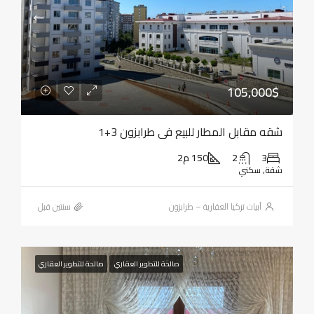
105,000$
شقه مقابل المطار للبيع في طرابزون 3+1
3
2
150 م2
شقة, سكني
أبيات تركيا العقارية – طرابزون
‏سنتين قبل
صالحة للتطوير العقاري
صالحة للتطوير العقاري