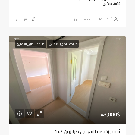
شقة, سكني
أبيات تركيا العقارية – طرابزون
‏سنتين قبل
صالحة للتطوير العقاري
صالحة للتطوير العقاري
43,000$
شقق رخيصة للبيع في طرابزون 2+1