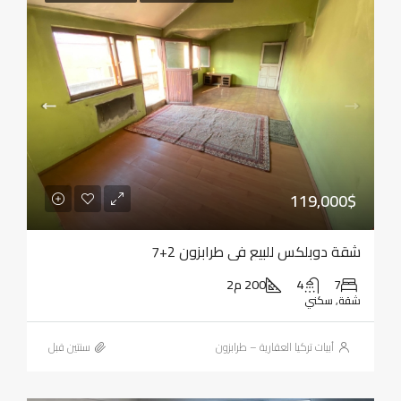
119,000$
شقة دوبلكس للبيع في طرابزون 2+7
7
4
200 م2
شقة, سكني
أبيات تركيا العقارية – طرابزون
‏سنتين قبل