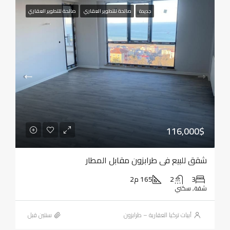
جديدة
صالحة للتطوير العقاري
صالحة للتطوير العقاري
116,000$
شقق للبيع في طرابزون مقابل المطار
3
2
165 م2
شقة, سكني
أبيات تركيا العقارية – طرابزون
‏سنتين قبل