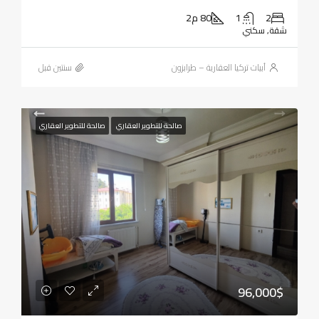
2
1
80 م2
شقة, سكني
أبيات تركيا العقارية – طرابزون
‏سنتين قبل
صالحة للتطوير العقاري
صالحة للتطوير العقاري
96,000$