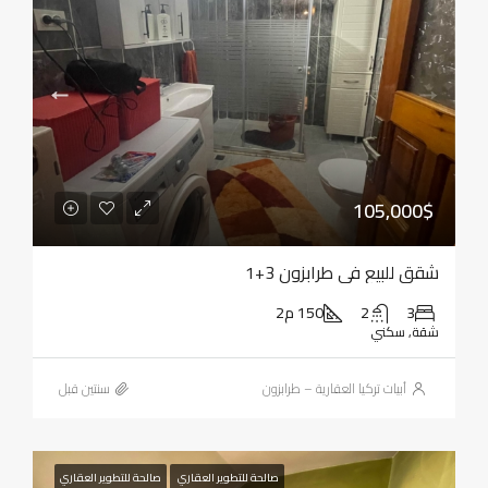
105,000$
شقق للبيع في طرابزون 3+1
3
2
150 م2
شقة, سكني
أبيات تركيا العقارية – طرابزون
‏سنتين قبل
صالحة للتطوير العقاري
صالحة للتطوير العقاري