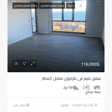
جديدة
صالحة للتطوير العقاري
صالحة للتطوير العقاري
116,000$
شقق للبيع في طرابزون مقابل المطار
3
2
165 م2
شقة, سكني
أبيات تركيا العقارية – طرابزون
‏سنتين قبل