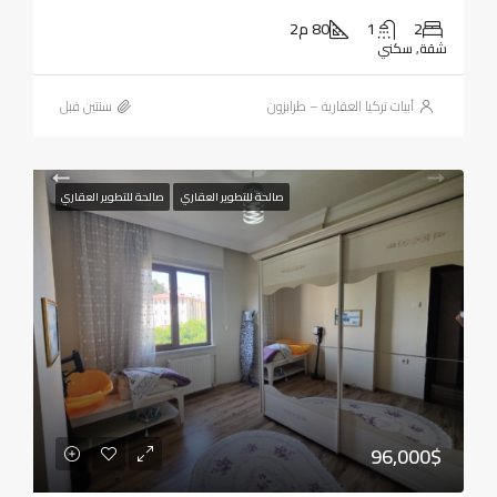
2
1
80 م2
شقة, سكني
أبيات تركيا العقارية – طرابزون
‏سنتين قبل
صالحة للتطوير العقاري
صالحة للتطوير العقاري
96,000$