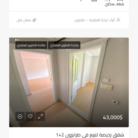
شقة, سكني
أبيات تركيا العقارية – طرابزون
‏سنتين قبل
صالحة للتطوير العقاري
صالحة للتطوير العقاري
43,000$
شقق رخيصة للبيع في طرابزون 2+1