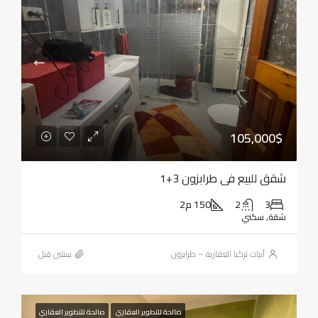
105,000$
شقق للبيع في طرابزون 3+1
3
2
150 م2
شقة, سكني
أبيات تركيا العقارية – طرابزون
‏سنتين قبل
صالحة للتطوير العقاري
صالحة للتطوير العقاري