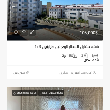
105,000$
شقه مقابل المطار للبيع في طرابزون 3+1
3
2
150 م2
شقة, سكني
أبيات تركيا العقارية – طرابزون
‏سنتين قبل
صالحة للتطوير العقاري
صالحة للتطوير العقاري