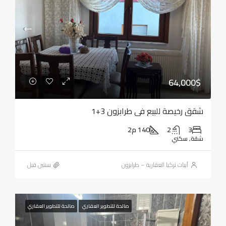
64,000$
شقق رخيصة للبيع في طرابزون 3+1
3
2
140 م2
شقة, سكني
أبيات تركيا العقارية – طرابزون
‏سنتين قبل
صالحة للتطوير العقاري
صالحة للتطوير العقاري