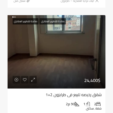
أبيات تركيا العقارية – طرابزون
‏سنتين قبل
صالحة للتطوير العقاري
صالحة للتطوير العقاري
24,400$
شقق رخيصه للبيع في طرابزون 2+1
2
1
90 م2
شقة, سكني