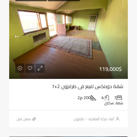
119,000$
شقة دوبلكس للبيع في طرابزون 2+7
7
4
200 م2
شقة, سكني
أبيات تركيا العقارية – طرابزون
‏سنتين قبل