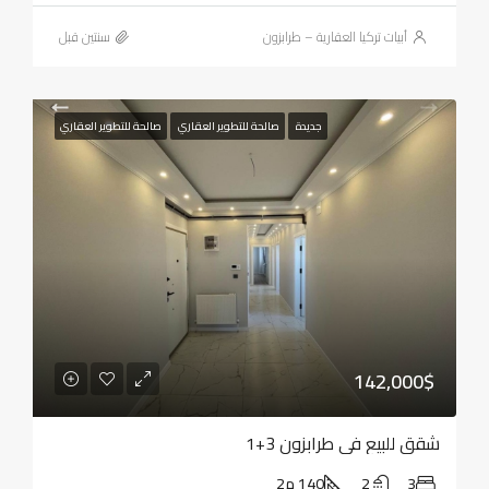
أبيات تركيا العقارية – طرابزون
‏سنتين قبل
جديدة
صالحة للتطوير العقاري
صالحة للتطوير العقاري
142,000$
شقق للبيع في طرابزون 3+1
3
2
140 م2