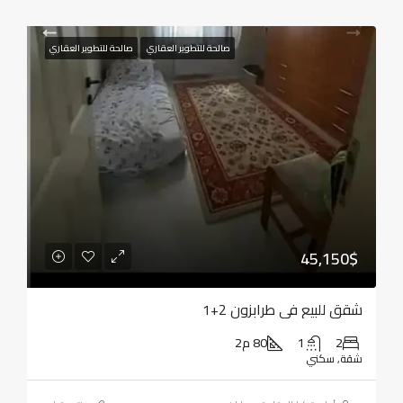
صالحة للتطوير العقاري
صالحة للتطوير العقاري
45,150$
شقق للبيع في طرابزون 2+1
2
1
80 م2
شقة, سكني