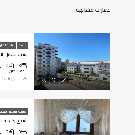
عقارات مشابهة
جديدة
صالحة للتطو
شقه مقابل المطا
2
3
شقة, سكني
أبيات تركيا العقا
صالحة للتطوير العقار
شقق رخيصة للبيع
2
3