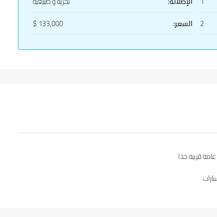
1
الإطلالة:
بحرية و طبيعية
2
السعر:
133,000 $
امة قريبة جدا
ارات