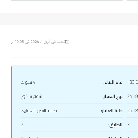
تحديث في أبريل 1, 2024 في 10:05 م
133,
عام البناء:
4 سنوات
1 م2
نوع العقار:
شقة, سكني
1 م2
حالة العقار:
صالحة للتطوير العقاري
3
الطابق:
2