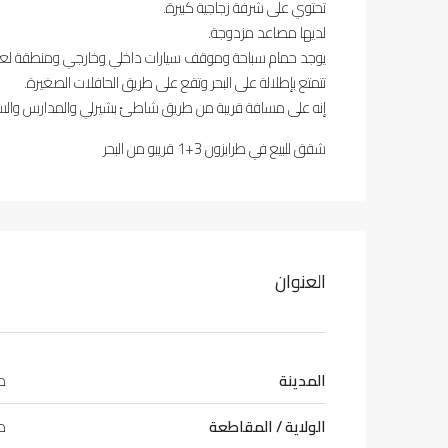
تحتوي على شرفة زجاجية كبيرة.
لديها مصاعد مزدوجة.
يوجد حمام سباحة وموقف سيارات داخلي وخارجي ومنطقة لع
تتمتع بإطلالة على البحر وتقع على طريق الحافلات الصغيرة.
إنه على مسافة قريبة من طريق شاطئ بشيرلي والمدارس والس
شقق للبيع في طرابزون 3+1 قريبو من البحر
العنوان
المدينة
طر
الولاية / المقاطعة
طر