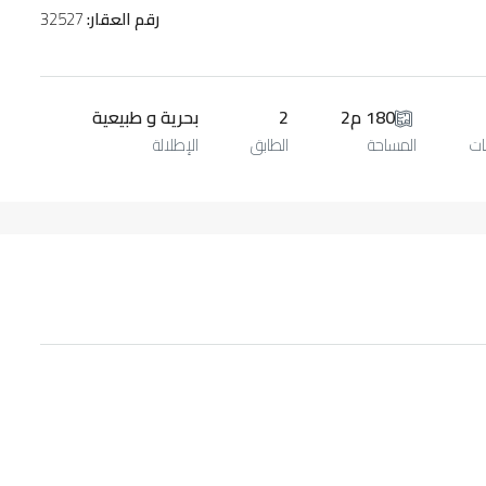
رقم العقار:
32527
180 م2
2
بحرية و طبيعية
ات
المساحة
الطابق
الإطلالة