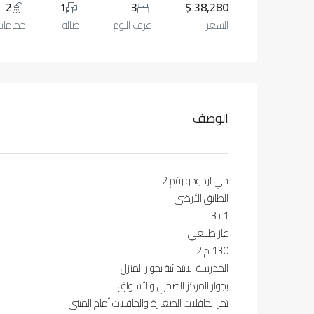
2
1
3
38,280 $
السعر
غرف النوم
صالة
حمامات
الوصف
حي اردودو رقم 2
الطابق الأرضي
3+1
غاز طبيعي
130 م 2
المدرسة الابتدائية بجوار المنزل
بجوار المركز الصحي والأسواق
تمر الحافلات الصغيرة والحافلات أمام المبنى