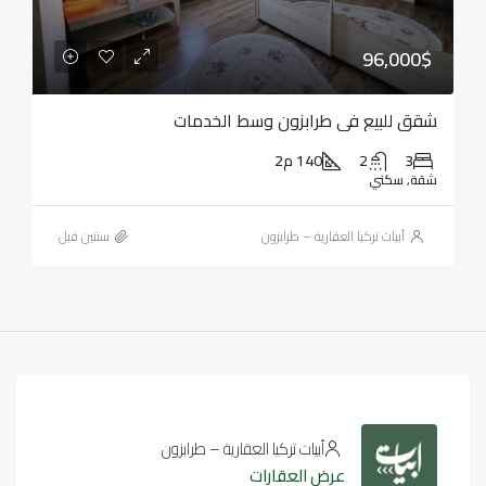
96,000$
شقق للبيع في طرابزون وسط الخدمات
3
2
140 م2
شقة, سكني
أبيات تركيا العقارية – طرابزون
‏سنتين قبل
أبيات تركيا العقارية – طرابزون
عرض العقارات