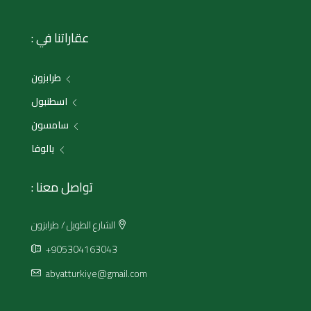
عقاراتنا في :
طرابزون
اسطنبول
سامسون
يالوفا
تواصل معنا :
الشارع الطويل / طرابزون
+905304163043
abyatturkiye@gmail.com