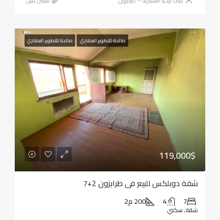
أبيات تركيا العقارية – طرابزون
‏سنتين قبل
صالحة للتطوير العقاري
صالحة للتطوير العقاري
119,000$
شقة دوبلكس للبيع في طرابزون 2+7
7
4
200 م2
شقة, سكني