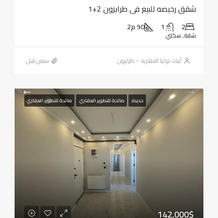
شقق رخيصه للبيع في طرابزون 2+1
2
1
90 م2
شقة, سكني
أبيات تركيا العقارية – طرابزون
‏سنتين قبل
جديدة
صالحة للتطوير العقاري
صالحة للتطوير العقاري
142,000$