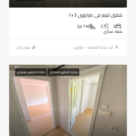
شقق للبيع في طرابزون 3+1
3
2
140 م2
شقة, سكني
أبيات تركيا العقارية – طرابزون
‏سنتين قبل
صالحة للتطوير العقاري
صالحة للتطوير العقاري