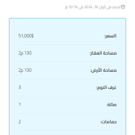
تحديث في أبريل 16, 2024 في 10:16 م
السعر:
51,000$
مساحة العقار:
130 م2
مساحة الأرض:
130 م2
غرف النوم:
3
صالة:
1
حمامات:
2