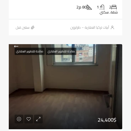
2
1
80 م2
شقة, سكني
أبيات تركيا العقارية – طرابزون
‏سنتين قبل
صالحة للتطوير العقاري
صالحة للتطوير العقاري
24,400$