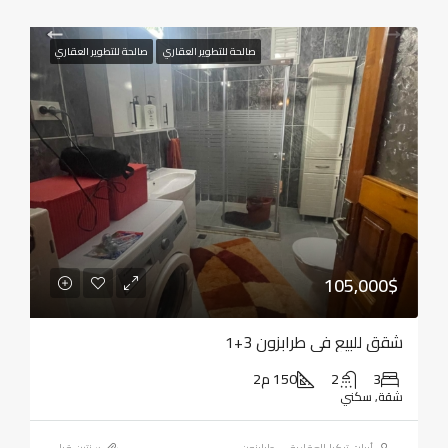
صالحة للتطوير العقاري
صالحة للتطوير العقاري
105,000$
شقق للبيع في طرابزون 3+1
3
2
150 م2
شقة, سكني