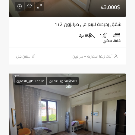
43,000$
شقق رخيصة للبيع في طرابزون 2+1
2
1
80 م2
شقة, سكني
أبيات تركيا العقارية – طرابزون
‏سنتين قبل
صالحة للتطوير العقاري
صالحة للتطوير العقاري