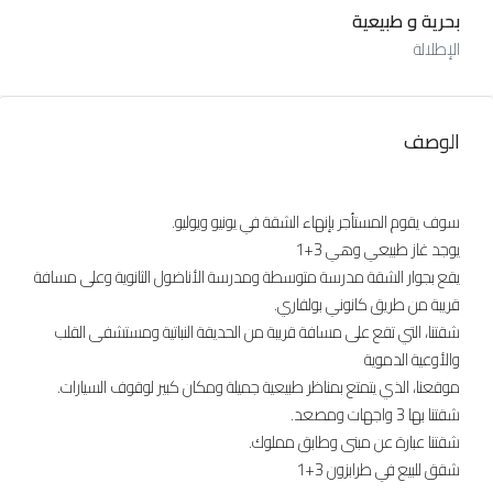
بحرية و طبيعية
الإطلالة
الوصف
سوف يقوم المستأجر بإنهاء الشقة في يونيو ويوليو.
يوجد غاز طبيعي وهي 3+1
يقع بجوار الشقة مدرسة متوسطة ومدرسة الأناضول الثانوية وعلى مسافة
قريبة من طريق كانوني بولفاري.
شقتنا، التي تقع على مسافة قريبة من الحديقة النباتية ومستشفى القلب
والأوعية الدموية
موقعنا، الذي يتمتع بمناظر طبيعية جميلة ومكان كبير لوقوف السيارات.
شقتنا بها 3 واجهات ومصعد.
شقتنا عبارة عن مبنى وطابق مملوك.
شقق للبيع في طرابزون 3+1