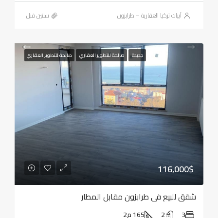
أبيات تركيا العقارية – طرابزون
‏سنتين قبل
جديدة
صالحة للتطوير العقاري
صالحة للتطوير العقاري
116,000$
شقق للبيع في طرابزون مقابل المطار
3
2
165 م2