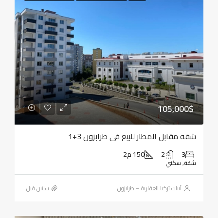
105,000$
شقه مقابل المطار للبيع في طرابزون 3+1
3
2
150 م2
شقة, سكني
أبيات تركيا العقارية – طرابزون
‏سنتين قبل