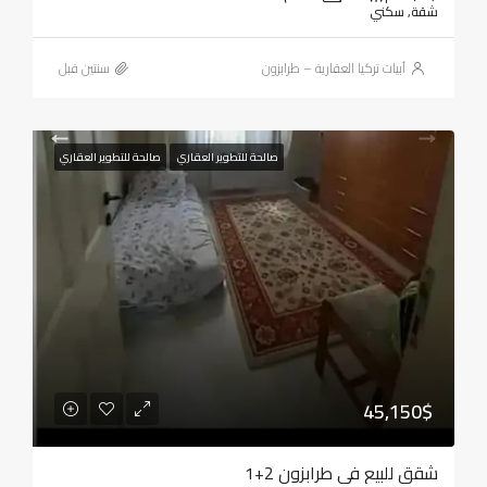
شقة, سكني
أبيات تركيا العقارية – طرابزون
‏سنتين قبل
صالحة للتطوير العقاري
صالحة للتطوير العقاري
45,150$
شقق للبيع في طرابزون 2+1