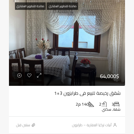
صالحة للتطوير العقاري
صالحة للتطوير العقاري
64,000$
شقق رخيصة للبيع في طرابزون 3+1
3
2
140 م2
شقة, سكني
أبيات تركيا العقارية – طرابزون
‏سنتين قبل