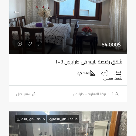
64,000$
شقق رخيصة للبيع في طرابزون 3+1
3
2
140 م2
شقة, سكني
أبيات تركيا العقارية – طرابزون
‏سنتين قبل
صالحة للتطوير العقاري
صالحة للتطوير العقاري