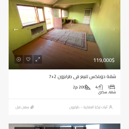
119,000$
شقة دوبلكس للبيع في طرابزون 2+7
7
4
200 م2
شقة, سكني
أبيات تركيا العقارية – طرابزون
‏سنتين قبل