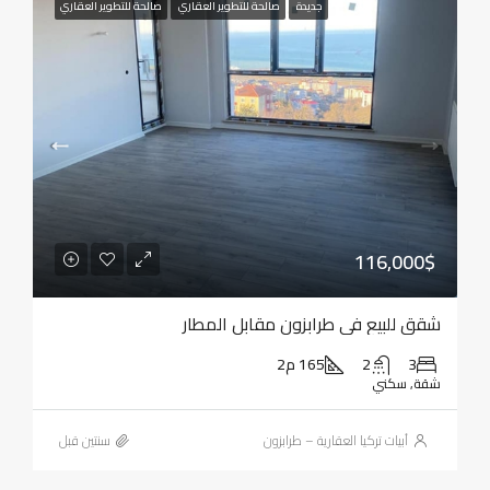
جديدة
صالحة للتطوير العقاري
صالحة للتطوير العقاري
116,000$
شقق للبيع في طرابزون مقابل المطار
3
2
165 م2
شقة, سكني
أبيات تركيا العقارية – طرابزون
‏سنتين قبل