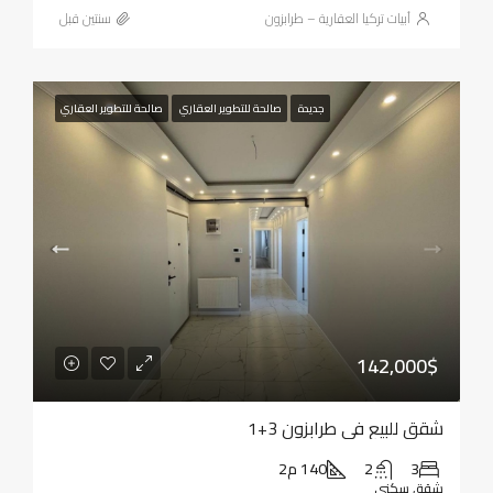
أبيات تركيا العقارية – طرابزون
‏سنتين قبل
جديدة
صالحة للتطوير العقاري
صالحة للتطوير العقاري
142,000$
شقق للبيع في طرابزون 3+1
3
2
140 م2
شقة, سكني