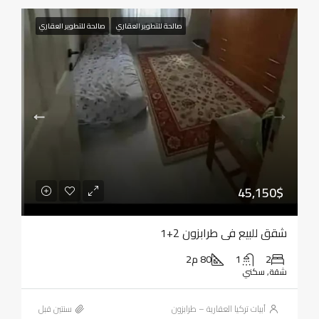
صالحة للتطوير العقاري
صالحة للتطوير العقاري
45,150$
شقق للبيع في طرابزون 2+1
2
1
80 م2
شقة, سكني
أبيات تركيا العقارية – طرابزون
‏سنتين قبل