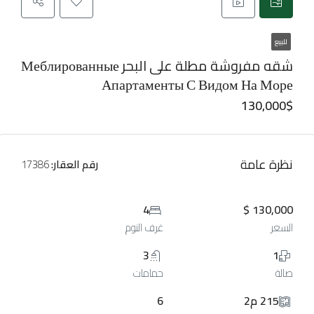
للبيع
شقه مفروشة مطلة على البحر Меблированные
Апартаменты С Видом На Море
130,000$
نظرة عامة
رقم العقار:
17386
4
130,000 $
السعر
غرف النوم
3
1
صالة
حمامات
215 م2
6