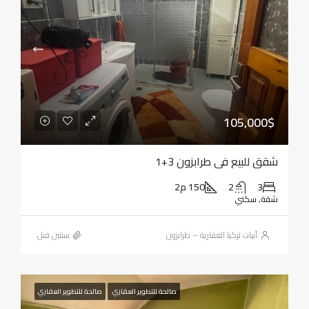
105,000$
شقق للبيع في طرابزون 3+1
3
2
150 م2
شقة, سكني
أبيات تركيا العقارية – طرابزون
‏سنتين قبل
صالحة للتطوير العقاري
صالحة للتطوير العقاري