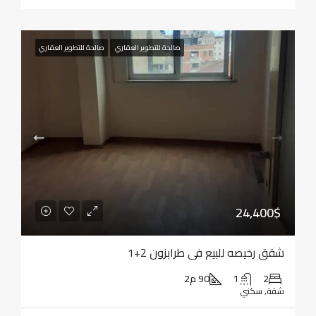
صالحة للتطوير العقاري
صالحة للتطوير العقاري
24,400$
شقق رخيصه للبيع في طرابزون 2+1
2
1
90 م2
شقة, سكني