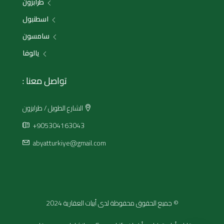
طرابزون
اسطنبول
سامسون
يالوفا
تواصل معنا :
الشارع الطويل / طرابزون
+905304163043
abyatturkiye@gmail.com
© جميع الحقوق محفوظة لدى أبيات العقارية 2024