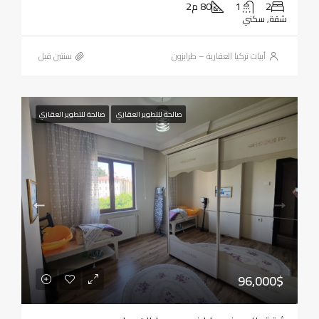
2
1
80 م2
شقة, سكني
أبيات تركيا العقارية – طرابزون
‏سنتين قبل
صالحة للتطوير العقاري
صالحة للتطوير العقاري
96,000$