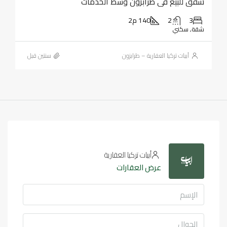
شقق للبيع في طرابزون وسط الخدمات
3
2
140 م2
شقة, سكني
أبيات تركيا العقارية – طرابزون
‏سنتين قبل
أبيات تركيا العقارية
عرض العقارات