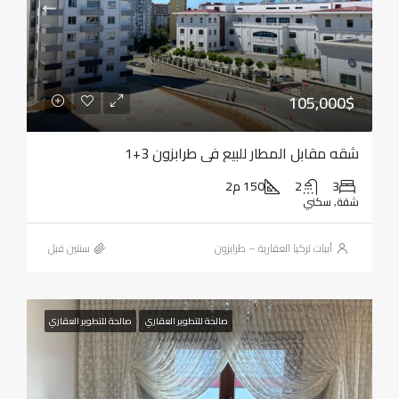
105,000$
شقه مقابل المطار للبيع في طرابزون 3+1
3
2
150 م2
شقة, سكني
أبيات تركيا العقارية – طرابزون
‏سنتين قبل
صالحة للتطوير العقاري
صالحة للتطوير العقاري