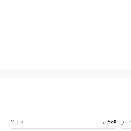
ابزون
المكان
Maçka