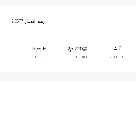
رقم العقار:
26577
4
220 م2
طبيعية
حمامات
المساحة
الإطلالة