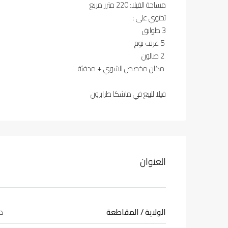
مساحة الفيلا: 220 مترر مربع
تحتوي على :
3 طوابق
5 غرف نوم
2 صالون
مكان مخصص للشوي + مدفئة
فيلا للبيع في ماشكا طرابزون
العنوان
الولاية / المقاطعة
طر