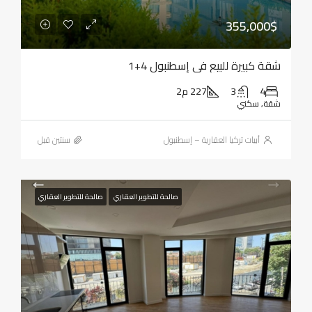
355,000$
شقة كبيرة للبيع في إسطنبول 4+1
4
3
227 م2
شقة, سكني
أبيات تركيا العقارية – إسطنبول
‏سنتين قبل
صالحة للتطوير العقاري
صالحة للتطوير العقاري