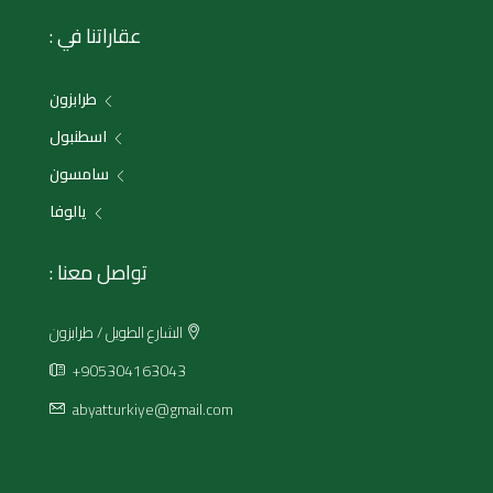
عقاراتنا في :
طرابزون
اسطنبول
سامسون
يالوفا
تواصل معنا :
الشارع الطويل / طرابزون
+905304163043
abyatturkiye@gmail.com