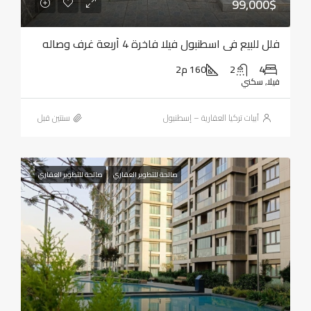
99,000$
فلل للبيع في اسطنبول فيلا فاخرة 4 أربعة غرف وصاله
4
2
160 م2
فيلا, سكني
أبيات تركيا العقارية – إسطنبول
‏سنتين قبل
صالحة للتطوير العقاري
صالحة للتطوير العقاري