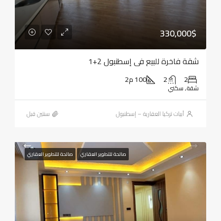
330,000$
شقة فاخرة للبيع في إسطنبول 2+1
2
2
100 م2
شقة, سكني
أبيات تركيا العقارية – إسطنبول
‏سنتين قبل
صالحة للتطوير العقاري
صالحة للتطوير العقاري