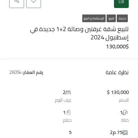
جديدة
للبيع
للإستثمار و البيع
للبيع شقة غرفتين وصالة 2+1 جديدة في
إسطنبول 2024
130,000$
نظرة عامة
رقم العقار:
26054
2
130,000 $
السعر
غرف النوم
1
1
صالة
حمام
75 م2
5