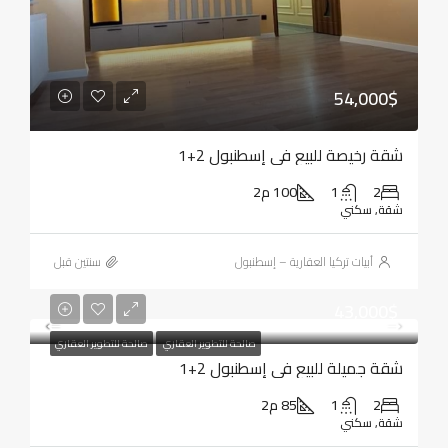
54,000$
شقة رخيصة للبيع في إسطنبول 2+1
2
1
100 م2
شقة, سكني
أبيات تركيا العقارية – إسطنبول
‏سنتين قبل
43,000$
صالحة للتطوير العقاري
صالحة للتطوير العقاري
شقة جميلة للبيع في إسطنبول 2+1
2
1
85 م2
شقة, سكني