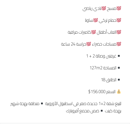
مسبح
نادي رياضي
حمام تركي
ساونا
العاب أطفال
كاميرات مراقبة
مساحات خضراء
حراسة 24 ساعة
غرفتين وصالة 2 + 1
المساحة 127m2
الطابق 18
السعر 156.000$
للبيع شقة 2+1 جديدة صفر في اسطنبول الأوروبية
منطقة بهجة شهير
بهجة كينت
ضمن مجمع أفروبارك