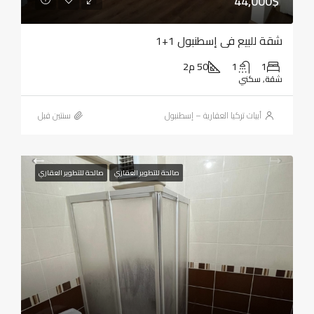
44,000$
شقة للبيع في إسطنبول 1+1
1
1
50 م2
شقة, سكني
أبيات تركيا العقارية – إسطنبول
‏سنتين قبل
صالحة للتطوير العقاري
صالحة للتطوير العقاري