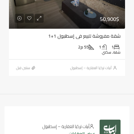
50,900$
شقة مفروشة للبيع في إسطنبول 1+1
1
1
55 م2
شقة, سكني
أبيات تركيا العقارية – إسطنبول
‏سنتين قبل
أبيات تركيا العقارية – إسطنبول
عرض العقارات