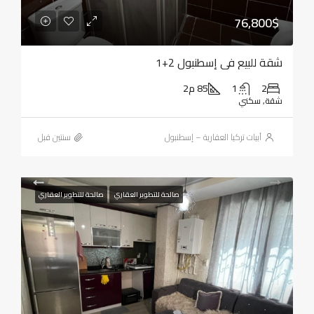
76,800$
شقة للبيع في إسطنبول 2+1
2
1
85 م2
شقة, سكني
أبيات تركيا العقارية – إسطنبول
‏سنتين قبل
صالحة للتطوير العقاري
صالحة للتطوير العقاري