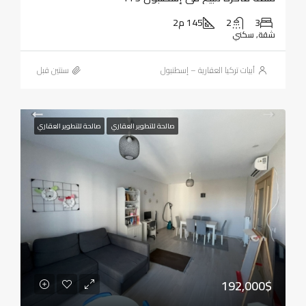
3
2
145 م2
شقة, سكني
أبيات تركيا العقارية – إسطنبول
‏سنتين قبل
صالحة للتطوير العقاري
صالحة للتطوير العقاري
192,000$