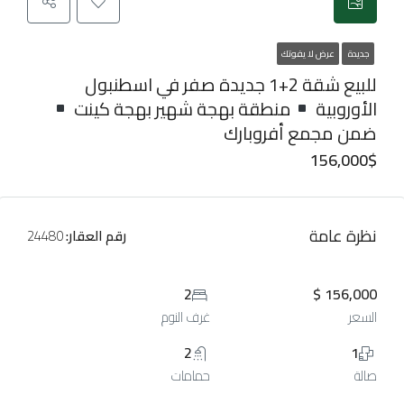
جديدة
عرض لا يفوتك
للبيع شقة 2+1 جديدة صفر في اسطنبول
الأوروبية
منطقة بهجة شهير بهجة كينت
ضمن مجمع أفروبارك
156,000$
نظرة عامة
رقم العقار:
24480
2
156,000 $
السعر
غرف النوم
2
1
صالة
حمامات