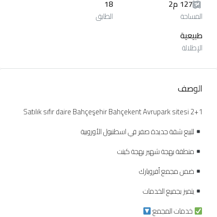
127 م2
18
المساحة
الطابق
طبيعية
الإطلالة
الوصف
Satılık sıfır daire Bahçeşehir Bahçekent Avrupark sitesi 2+1
للبيع شقة جديدة صفر في اسطنبول الأوروبية
منطقة بهجة شهير بهجة كينت
ضمن مجمع أفروبارك
يتميز بجميع الخدمات
خدمات المجمع