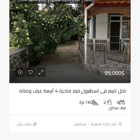
99,000$
فلل للبيع في اسطنبول فيلا فاخرة 4 أربعة غرف وصاله
4
2
160 م2
فيلا, سكني
أبيات تركيا العقارية – إسطنبول
‏سنتين قبل