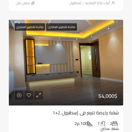
أبيات تركيا العقارية – إسطنبول
‏سنتين قبل
صالحة للتطوير العقاري
صالحة للتطوير العقاري
54,000$
شقة رخيصة للبيع في إسطنبول 2+1
2
1
100 م2
شقة, سكني