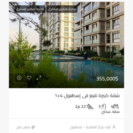
صالحة للتطوير العقاري
صالحة للتطوير العقاري
355,000$
شقة كبيرة للبيع في إسطنبول 4+1
4
3
227 م2
شقة, سكني
أبيات تركيا العقارية – إسطنبول
‏سنتين قبل