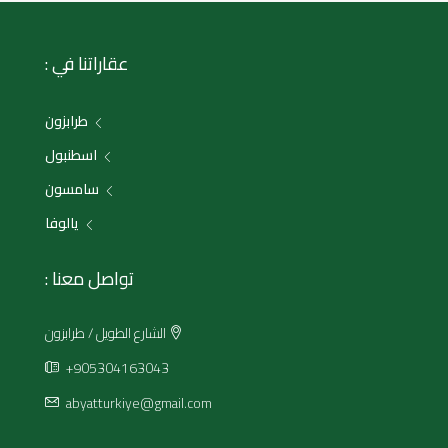
عقاراتنا في :
طرابزون
اسطنبول
سامسون
يالوفا
تواصل معنا :
الشارع الطويل / طرابزون
+905304163043
abyatturkiye@gmail.com