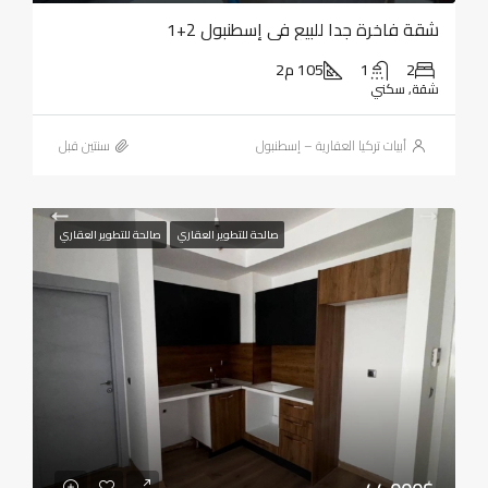
شقة فاخرة جدا للبيع في إسطنبول 2+1
2
1
105 م2
شقة, سكني
أبيات تركيا العقارية – إسطنبول
‏سنتين قبل
صالحة للتطوير العقاري
صالحة للتطوير العقاري