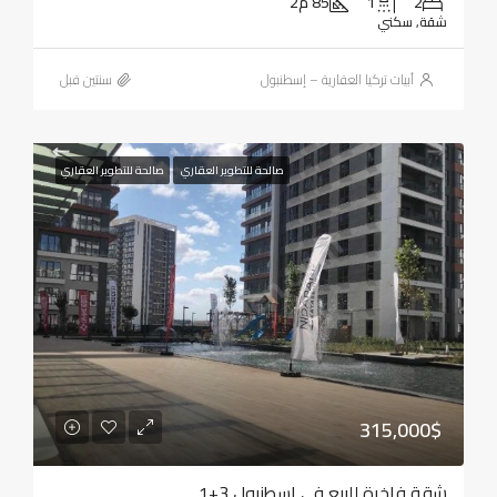
2
1
85 م2
شقة, سكني
أبيات تركيا العقارية – إسطنبول
‏سنتين قبل
صالحة للتطوير العقاري
صالحة للتطوير العقاري
315,000$
شقة فاخرة للبيع في إسطنبول 3+1