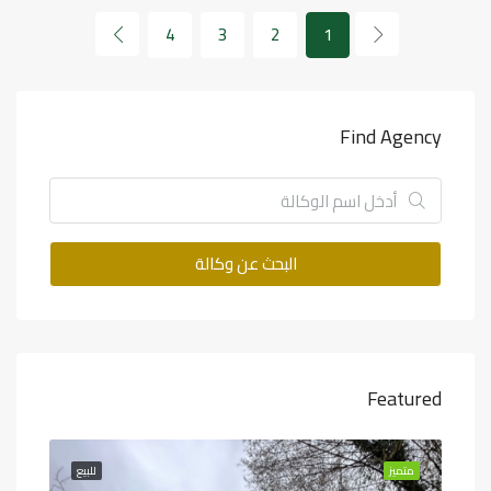
4
3
2
1
Find Agency
البحث عن وكالة
Featured
وشة
متميز
للبيع
متميز