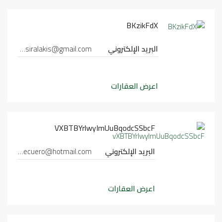
BKzikFdX
البريد الإلكتروني
nikosgesiralakis@gmail.com
اعرض العقارات
VXBTBYrlwyImUuBqodcSSbcF
البريد الإلكتروني
esther-recuero@hotmail.com
اعرض العقارات