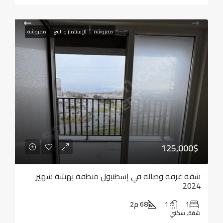
مفروشة
للإستثمار و البيع
مفروشة
125,000$
شقة غرفة وصاله في إسطنبول منطقة بهشة شهير
2024
1
1
68 م2
شقة, سكني