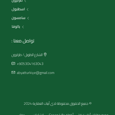
طرابزون
اسطنبول
سامسون
يالوفا
تواصل معنا :
الشارع الطويل / طرابزون
+905304163043
abyatturkiye@gmail.com
© جميع الحقوق محفوظة لدى أبيات العقارية 2024
جميع عقارات أبيات تركيا
أكواخ Green Life
إنشاءات
– عقار –