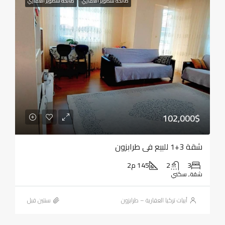
صالحة للتطوير العقاري
صالحة للتطوير العقاري
102,000$
شقة 3+1 للبيع في طرابزون
3
2
145 م2
شقة, سكني
أبيات تركيا العقارية – طرابزون
‏سنتين قبل