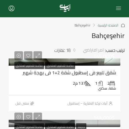
الصفحة الرئيسية
Bahçeşehir
Bahçeşehir
امر افتراضي
ترتيب حسب:
18 عقارات
145,000$
صالحة للتطوير العقاري
صالحة للتطوير العقاري
شقق للبيع في إسطنبول شقة 2+1 في بهجة شهير
2
1
137 م2
شقة, سكني
أبيات تركيا العقارية – إسطنبول
‏سنتين قبل
144,000$
جديدة
صالحة للتطوير العقاري
صالحة للتطوير العقاري