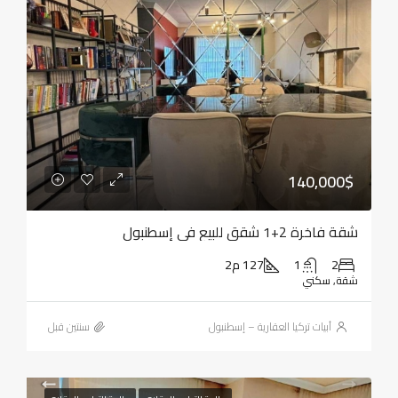
140,000$
شقة فاخرة 2+1 شقق للبيع في إسطنبول
2
1
127 م2
شقة, سكني
أبيات تركيا العقارية – إسطنبول
‏سنتين قبل