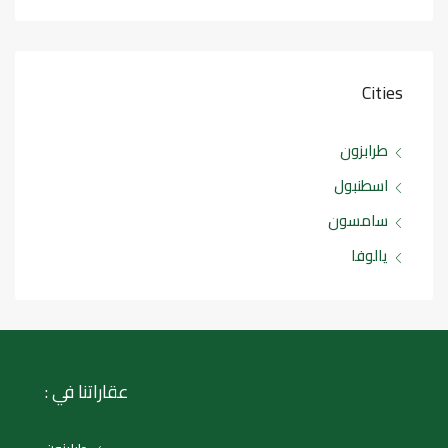
Cities
طرابزون
اسطنبول
سامسون
يالوفا
عقاراتنا في :