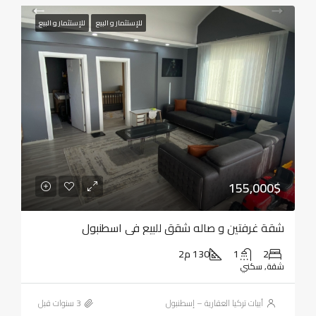
للإستثمار و البيع
للإستثمار و البيع
155,000$
شقة غرفتين و صاله شقق للبيع في اسطنبول
2
1
130 م2
شقة, سكني
أبيات تركيا العقارية – إسطنبول