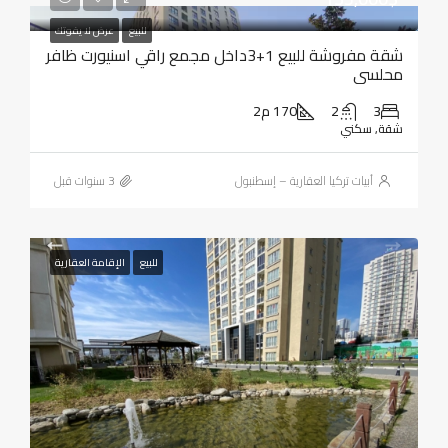
للبيع
عرض لا يفوتك
شقة مفروشة للبيع 1+3داخل مجمع راقي اسنيورت ظافر
محلسي
3
2
170 م2
شقة, سكني
أبيات تركيا العقارية – إسطنبول
للبيع
الإقامة العقارية