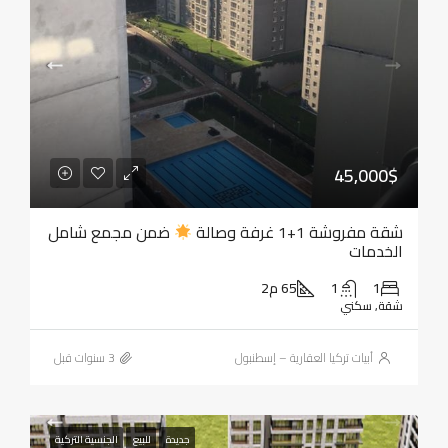
45,000$
شقة مفروشة 1+1 غرفة وصالة
ضمن مجمع شامل
الخدمات
1
1
65 م2
شقة, سكني
أبيات تركيا العقارية – إسطنبول
جديدة
للبيع
الجنسية التركية