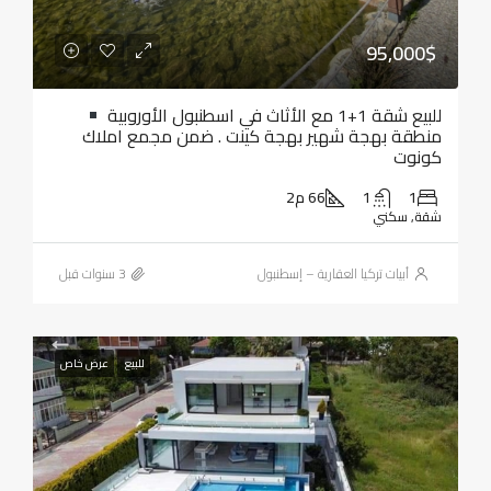
95,000$
للبيع شقة 1+1 مع الأثاث في اسطنبول الأوروبية
منطقة بهجة شهير بهجة كينت . ضمن مجمع املاك
كونوت
1
1
66 م2
شقة, سكني
أبيات تركيا العقارية – إسطنبول
للبيع
عرض خاص