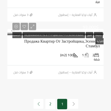
فيلا
أبيات تركيا العقارية – إسطنبول
93,000$
جديدة
للبيع
НЕДВИЖИМОСТЬ В ТУРЦИИ НА РУССКОМ ЯЗЫКЕ
الجنسية
Продажа Квартир От Застройщика,Эсенюрт
التركية
Стамбул
100 (m2)
1
2
شقة
أبيات تركيا العقارية – إسطنبول
2
1