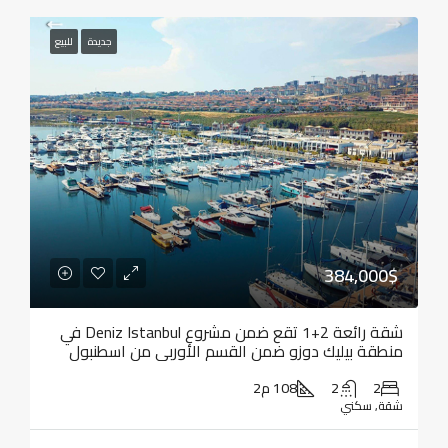
جديدة
للبيع
384,000$
شقة رائعة 2+1 تقع ضمن مشروع Deniz Istanbul في
منطقة بيليك دوزو ضمن القسم الأوربي من اسطنبول
2
2
108 م2
شقة, سكني