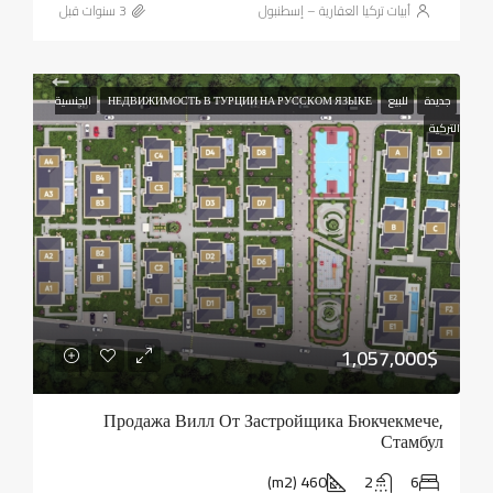
أبيات تركيا العقارية – إسطنبول
جديدة
للبيع
НЕДВИЖИМОСТЬ В ТУРЦИИ НА РУССКОМ ЯЗЫКЕ
الجنسية
التركية
1,057,000$
Продажа Вилл От Застройщика Бюкчекмече,
Стамбул
460 (m2)
2
6