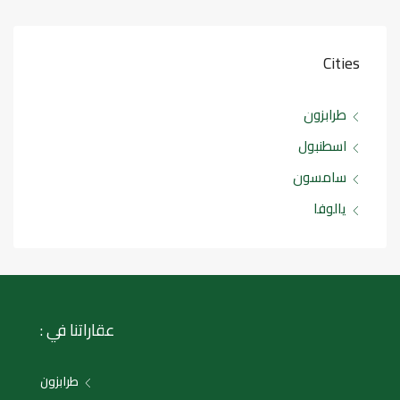
Cities
طرابزون
اسطنبول
سامسون
يالوفا
عقاراتنا في :
طرابزون