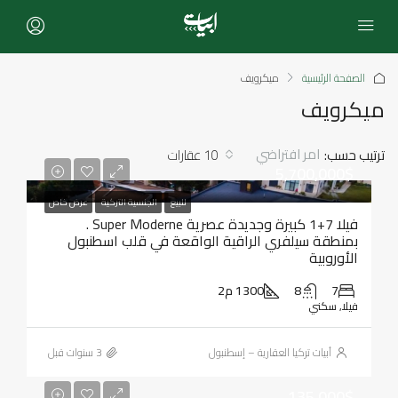
الصفحة الرئيسية
ميكرويف
ميكرويف
امر افتراضي
ترتيب حسب:
10 عقارات
5,700,000$
للبيع
الجنسية التركية
عرض خاص
فيلا 7+1 كبيرة وجديدة عصرية Super Moderne .
بمنطقة سيلفري الراقية الواقعة في قلب اسطنبول
الأوروبية
7
8
1300 م2
فيلا, سكني
أبيات تركيا العقارية – إسطنبول
135,000$