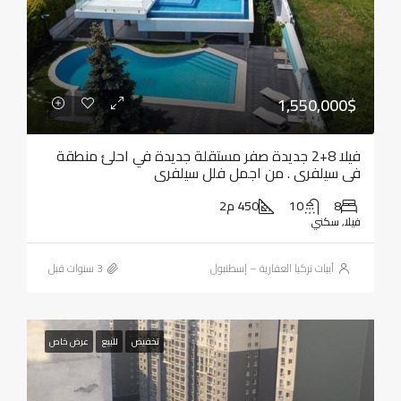
1,550,000$
فيلا 8+2 جديدة صفر مستقلة جديدة في احلئ منطقة
في سيلفري . من اجمل فلل سيلفري
8
10
450 م2
فيلا, سكني
أبيات تركيا العقارية – إسطنبول
تخفيض
للبيع
عرض خاص