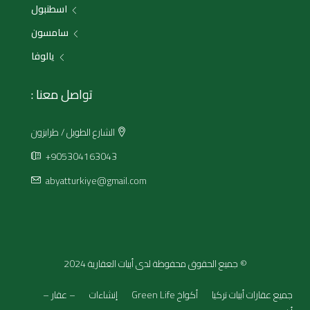
اسطنبول
سامسون
يالوفا
تواصل معنا :
الشارع الطويل / طرابزون
+905304163043
abyatturkiye@gmail.com
© جميع الحقوق محفوظة لدى أبيات العقارية 2024
جميع عقارات أبيات تركيا
أكواخ Green Life
إنشاءات
– عقار –