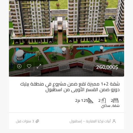
260,000$
شقة 2+1 مميزة تقع ضمن مشروع في منطقة بيليك
دوزو ضمن القسم الأوربي من اسطنبول
2
2
125 م2
شقة, سكني
أبيات تركيا العقارية – إسطنبول