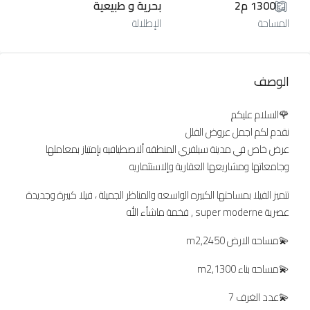
1300 م2
بحرية و طبيعية
المساحة
الإطلالة
الوصف
🌹السلام عليكم
نقدم لكم اجمل عروض الفلل
عرض خاص في مدينة سيلفري المنطقه ألاصطيافيه بإمتياز بمعاملها
وجامعاتها ومشاريعها العقارية وإلاستثماريه
تتميز الفيلا بمساحتها الكبيره الواسعه والمناظر الجميلة ، فيلا كبيرة وجديدة
عصرية super moderne , فخمة ماشأء الله
💫مساحه الارض 2450,m2
💫مساحه بناء 1300,m2
💫عدد الغرف 7