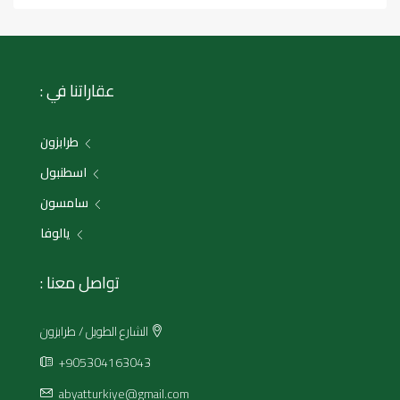
عقاراتنا في :
طرابزون
اسطنبول
سامسون
يالوفا
تواصل معنا :
الشارع الطويل / طرابزون
+905304163043
abyatturkiye@gmail.com